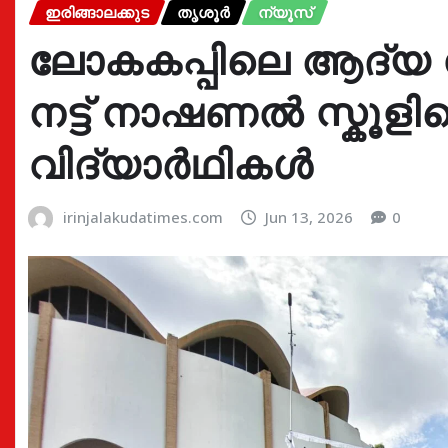
ഇരിങ്ങാലക്കുട
തൃശൂർ
ന്യൂസ്
ലോകകപ്പിലെ ആദ്യ 
നട്ട് നാഷണൽ സ്കൂളി
വിദ്യാർഥികൾ
irinjalakudatimes.com
Jun 13, 2026
0