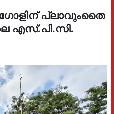
ഗോളിന് പ്ലാവുംതൈ
ലെ എസ്.പി.സി.