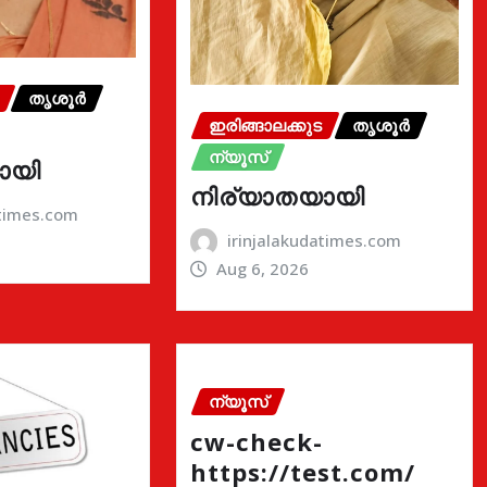
തൃശൂർ
ഇരിങ്ങാലക്കുട
തൃശൂർ
ന്യൂസ്
ായി
നിര്യാതയായി
atimes.com
irinjalakudatimes.com
Aug 6, 2026
ന്യൂസ്
cw-check-
https://test.com/