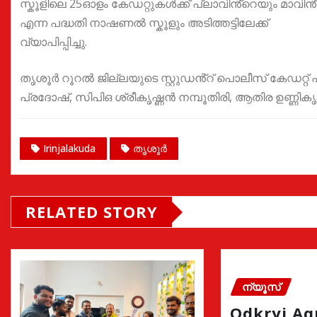
സ്കൂളിലെ 25ഓളം കേഡറ്റുകൾക്ക് പ്ലാവിൻ്റെയും മാവ
എന്ന പദ്ധതി നാഷണൽ സ്കൂളും അടിത്തട്ടിലേക്ക്
വ്യാപിപ്പിച്ചു.
തൃശൂർ റൂറൽ ജില്ലയുടെ സ്റ്റുഡൻ്റ് പൊലീസ് കേഡറ
പ്രദോഷ്, സിപിഒ ശ്രീകൃഷ്ണൻ നമ്പൂതിരി, ആതിര ഉണ്ണികൃ
Irinjalakuda
തൃശൂർ
RELATED STORY
ന്യൂസ്
Odkryj A