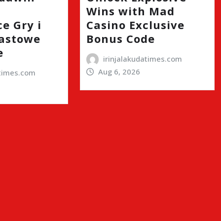
Wins with Mad
e Gry i
Casino Exclusive
astowe
Bonus Code
e
irinjalakudatimes.com
Aug 6, 2026
atimes.com