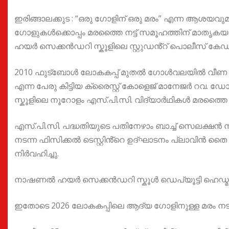
ഇരിങ്ങാലക്കുട : “ഒരു ഗോളിന് ഒരു മരം” എന്ന ആശ
ഗോളുകൾക്കൊപ്പം മരത്തൈ നട്ട് സമൂഹത്തിന് മാതൃകയ
ഹയർ സെക്കൻഡറി സ്കൂളിലെ സ്റ്റുഡൻ്റ് പൊലീസ് കേഡറ്റ്
2010 ഫുട്ബോൾ ലോകകപ്പ് മുതൽ ഗോൾവലയിൽ വീണ ഓരോ
എന്ന പേരു കിട്ടിയ ക്രൈസ്റ്റ് കോളെജ് മാനേജർ റവ. 
സ്കൂളിലെ നൂറോളം എസ്.പി.സി. വിദ്യാർഥികൾ മരത്തൈ ന
എസ്.പി.സി. പദ്ധതിയുടെ പതിനേഴാം ബാച്ച് സെലക്ഷൻ 
നടന്ന ഫിസിക്കൽ ടെസ്റ്റിൻ്റെ ഉദ്ഘാടനം പ്ലാവിൻ തൈ 
നിർവഹിച്ചു.
നാഷണൽ ഹയർ സെക്കൻഡറി സ്കൂൾ ഡെപ്യൂട്ടി ഹെഡ്മാസ്
ഇതോടെ 2026 ലോകകപ്പിലെ ആദ്യ ഗോളിനുള്ള മരം നടാ