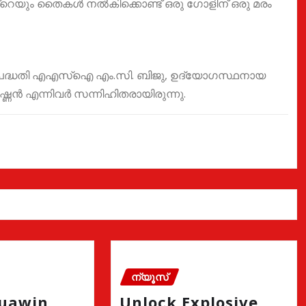
ിൻ്റെയും തൈകൾ നൽകിക്കൊണ്ട് ഒരു ഗോളിന് ഒരു മരം
്റ് പദ്ധതി എഎസ്ഐ എം.സി. ബിജു, ഉദ്യോഗസ്ഥനായ
ഷ്ണൻ എന്നിവർ സന്നിഹിതരായിരുന്നു.
ന്യൂസ്
quawin
Unlock Explosive