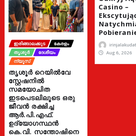
Casino –
Ekscytując
Natychmi
Pobierani
ഇരിങ്ങാലക്കുട
കേരളം
irinjalakud
തൃശൂർ
ദേശീയം
Aug 6, 2026
ന്യൂസ്
തൃശൂർ റെയിൽവേ
സ്റ്റേഷനിൽ
സമയോചിത
ഇടപെടലിലൂടെ ഒരു
ജീവൻ രക്ഷിച്ച
ആർ.പി.എഫ്.
ഉദ്യോഗസ്ഥൻ
കെ.വി. സന്തോഷിനെ