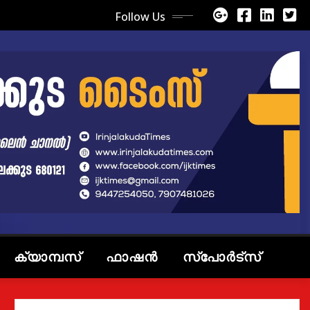
Follow Us
ക്യാമ്പസ്
ഫാഷൻ
സ്പോർട്സ്