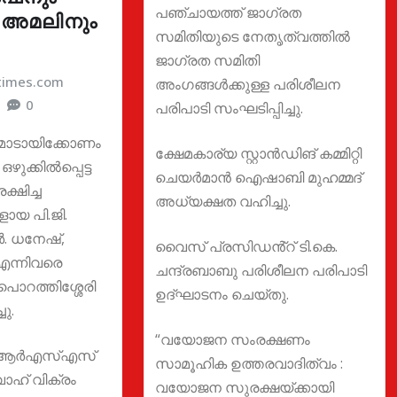
പഞ്ചായത്ത് ജാഗ്രത
 അമലിനും
സമിതിയുടെ നേതൃത്വത്തിൽ
ജാഗ്രത സമിതി
atimes.com
അംഗങ്ങൾക്കുള്ള പരിശീലന
0
പരിപാടി സംഘടിപ്പിച്ചു.
: മാടായിക്കോണം
ക്ഷേമകാര്യ സ്റ്റാൻഡിങ് കമ്മിറ്റി
ുക്കിൽപ്പെട്ട
ചെയർമാൻ ഐഷാബി മുഹമ്മദ്
്ഷിച്ച
അധ്യക്ഷത വഹിച്ചു.
ായ പി.ജി.
 ധനേഷ്,
വൈസ് പ്രസിഡൻ്റ് ടി.കെ.
ന്നിവരെ
ചന്ദ്രബാബു പരിശീലന പരിപാടി
റത്തിശ്ശേരി
ഉദ്ഘാടനം ചെയ്തു.
ു.
“വയോജന സംരക്ഷണം
രി ആർഎസ്എസ്
സാമൂഹിക ഉത്തരവാദിത്വം :
ാഹ് വിക്രം
വയോജന സുരക്ഷയ്ക്കായി