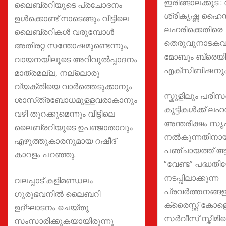
ഇരിങ്ങാലക്കുട 
ലൈബ്രറിയുടെ പ്രചോദനം
ശ്രീകൃഷ്ണ ഹൈസ
ഉൾക്കൊണ്ട് നാടെങ്ങും വീട്ടിലെ
ലഹരിക്കെതിരെ
ലൈബ്രറികൾ വരുമ്പോൾ
തെരുവുനാടകവു
അതിരറ്റ സന്തോഷമുണ്ടെന്നും,
മോബും ബ്രെ
വായനയിലൂടെ അറിവുൽപ്പാദനം
എക്സിബിഷനും 
മാത്രമല്ല, നല്ലൊരു
വ്യക്തിയെ വാർത്തെടുക്കാനും
സ്കൂളിലും പരിസ
ശാസ്‌ത്രബോധമുള്ളവരാകാനും
കുട്ടികള്‍ക്ക് 
വഴി തുറക്കുമെന്നും വീട്ടിലെ
അന്തരീക്ഷം സൃഷ്ട
ലൈബ്രറിയുടെ ഉപഞ്ജാതാവും
നല്‍കുന്നതിനായ
എഴുത്തുകാരനുമായ റഷീദ്
പഞ്ചായത്ത് ആവി
കാറളം പറഞ്ഞു.
“വേണ്ട” പദ്ധതിയോ
നടപ്പിലാക്കുന്ന
വലപ്പാട് കളിമണ്ഡലം
പ്രവര്‍ത്തനങ്ങ
ഗുരുഭവനിൽ ലൈബറി
ക്രൈസ്റ്റ് ക
ഉദ്ഘാടനം ചെയ്തു
സർവീസ് സ്കീമിന
സംസാരിക്കുകയായിരുന്നു