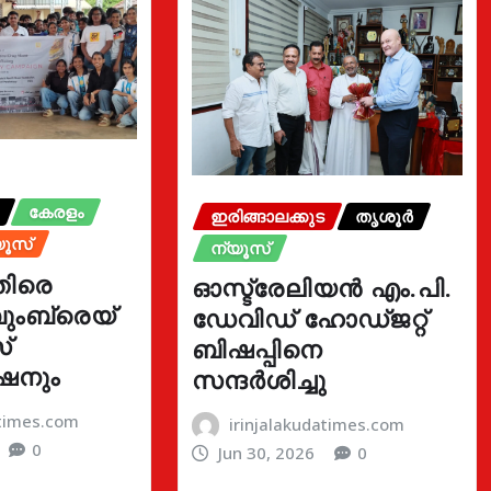
കേരളം
ഇരിങ്ങാലക്കുട
തൃശൂർ
യൂസ്
ന്യൂസ്
തിരെ
ഓസ്ട്രേലിയൻ എം.പി.
ുംബ്രെയ്
ഡേവിഡ് ഹോഡ്ജറ്റ്
്
ബിഷപ്പിനെ
ഷനും
സന്ദർശിച്ചു
atimes.com
irinjalakudatimes.com
0
Jun 30, 2026
0