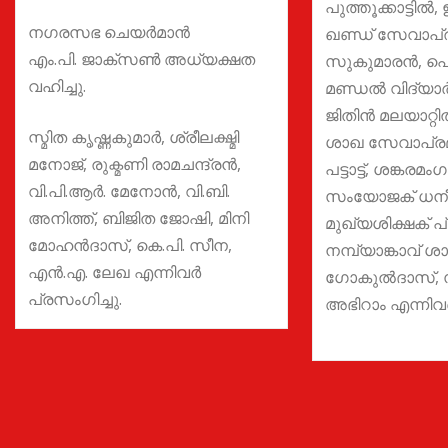
പുത്തൂക്കാട്ടിൽ,
നഗരസഭ ചെയർമാൻ
ഖണ്ഡ് സേവാപ്ര
എം.പി. ജാക്സൺ അധ്യക്ഷത
സുകുമാരൻ, പൊറ
വഹിച്ചു.
മണ്ഡൽ വിദ്യാർ
ജിതിൻ മലയാറ്റ
സ്മിത കൃഷ്ണകുമാർ, ശ്രീലക്ഷ്മി
ശാഖ സേവാപ്രമ
മനോജ്, രുക്മണി രാമചന്ദ്രൻ,
പട്ടാട്ട്, ശങ്കര
വി.പി.ആർ. മേനോൻ, വി.ബി.
സംയോജക് ധനീ
അനിത്ത്, ബിജിത ജോഷി, മിനി
മുഖ്യശിക്ഷക് പ
മോഹൻദാസ്, കെ.പി. സീന,
നമ്പ്യാങ്കാവ് 
എൻ.എ. ലേഖ എന്നിവർ
ഗോകുൽദാസ്, 
പ്രസംഗിച്ചു.
അഭിറാം എന്നിവർ