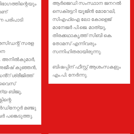
ആർജെഡി സംസ്ഥാന ജനറൽ
ാഗത്തിന്റെയും
സെക്രട്ടറി യൂജിൻ മോറേലി,
ാണ്
സിഎഫ്ഐ ലോ കോളെജ്
 പരിപാടി
മാനേജർ പി.ജെ. മാത്യു,
തിരക്കഥാകൃത്ത് സിബി കെ.
്രസിഡന്റ് സരള
തോമസ് എന്നിവരും
ധാന
സന്നിഹിതരായിരുന്നു.
. അനിൽകുമാർ,
ബിഷപ്പിന് ഫീസ്റ്റ് ആശംസകളും
്‍ അജീഷ് കുഞ്ഞൻ,
എം.പി. നേർന്നു.
ൻ്റ് ശ്രീജിത്ത്
എ. വൈസ്
്യ ബിജു,
റിന്റെ
ഡിനേറ്റർ മഞ്ജു
‍ പങ്കെടുത്തു.