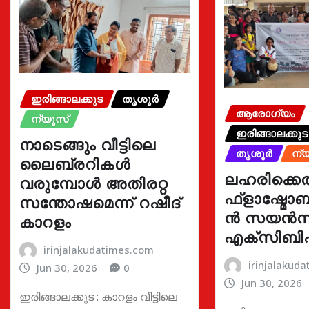
ഇരിങ്ങാലക്കുട
തൃശൂർ
ആരോഗ്യം
ന്യൂസ്
ഇരിങ്ങാലക്കുട
നാടെങ്ങും വീട്ടിലെ
തൃശൂർ
ന്
ലൈബ്രറികൾ
ലഹരിക്കെ
വരുമ്പോൾ അതിരറ്റ
ഫ്ളാഷ്മോബ
സന്തോഷമെന്ന് റഷീദ്
ൻ സയൻസ
കാറളം
എക്സിബി
irinjalakudatimes.com
irinjalakud
Jun 30, 2026
0
Jun 30, 2026
ഇരിങ്ങാലക്കുട : കാറളം വീട്ടിലെ