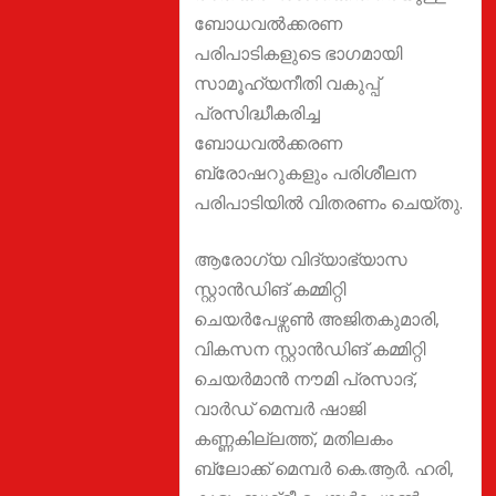
ബോധവൽക്കരണ
പരിപാടികളുടെ ഭാഗമായി
സാമൂഹ്യനീതി വകുപ്പ്
പ്രസിദ്ധീകരിച്ച
ബോധവൽക്കരണ
ബ്രോഷറുകളും പരിശീലന
പരിപാടിയിൽ വിതരണം ചെയ്തു.
ആരോഗ്യ വിദ്യാഭ്യാസ
സ്റ്റാൻഡിങ് കമ്മിറ്റി
ചെയർപേഴ്സൺ അജിതകുമാരി,
വികസന സ്റ്റാൻഡിങ് കമ്മിറ്റി
ചെയർമാൻ നൗമി പ്രസാദ്,
വാർഡ് മെമ്പർ ഷാജി
കണ്ണകില്ലത്ത്, മതിലകം
ബ്ലോക്ക് മെമ്പർ കെ.ആർ. ഹരി,