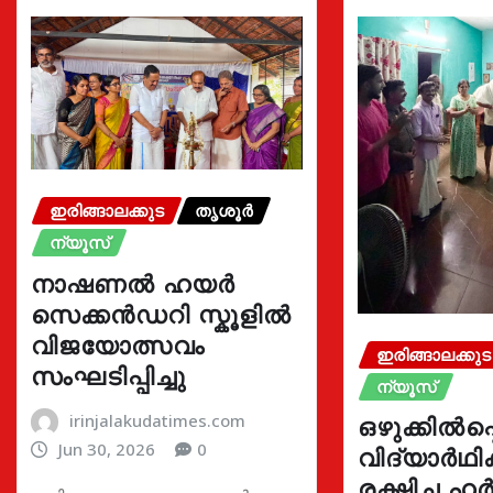
ഇരിങ്ങാലക്കുട
തൃശൂർ
ന്യൂസ്
നാഷണൽ ഹയർ
സെക്കൻഡറി സ്കൂളിൽ
വിജയോത്സവം
ഇരിങ്ങാലക്കുട
സംഘടിപ്പിച്ചു
ന്യൂസ്
irinjalakudatimes.com
ഒഴുക്കിൽപ്പെ
Jun 30, 2026
0
വിദ്യാർഥ
രക്ഷിച്ച 