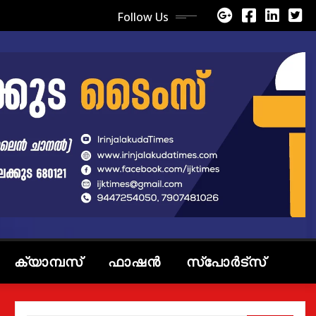
Follow Us
ക്യാമ്പസ്
ഫാഷൻ
സ്പോർട്സ്