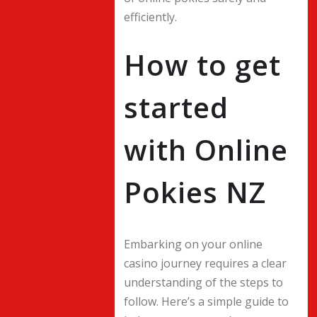
efficiently.
How to get
started
with Online
Pokies NZ
Embarking on your online
casino journey requires a clear
understanding of the steps to
follow. Here’s a simple guide to