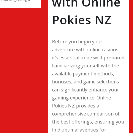
with Online
Pokies NZ
Before you begin your
adventure with online casinos,
it’s essential to be well-prepared.
Familiarizing yourself with the
available payment methods,
bonuses, and game selections
can significantly enhance your
gaming experience. Online
Pokies NZ provides a
comprehensive comparison of
the best offerings, ensuring you
find optimal avenues for