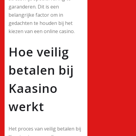
garanderen. Dit is een
belangrijke factor om in
gedachten te houden bij het
kiezen van een online casino.
Hoe veilig
betalen bij
Kaasino
werkt
Het proces van veilig betalen bij