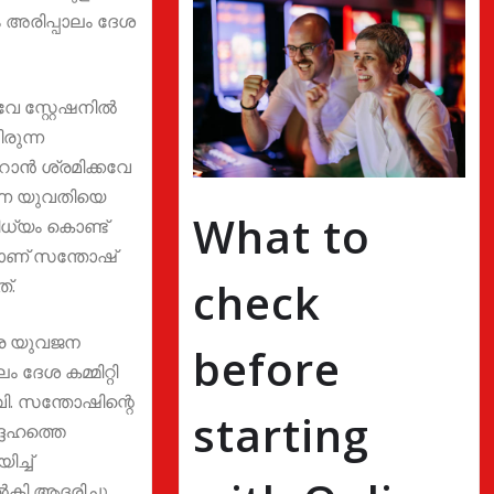
അരിപ്പാലം ദേശ
.
േ സ്റ്റേഷനിൽ
ിരുന്ന
ാൻ ശ്രമിക്കവേ
 വീണ യുവതിയെ
What to
നിധ്യം കൊണ്ട്
ണ് സന്തോഷ്
check
്.
ങര യുവജന
before
 ദേശ കമ്മിറ്റി
. സന്തോഷിന്റെ
starting
്ദേഹത്തെ
ച്ച്
ി ആദരിച്ചു.