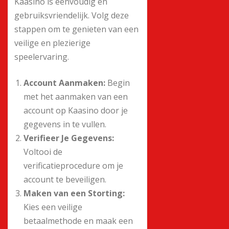
Kaasino is eenvoudig en
gebruiksvriendelijk. Volg deze
stappen om te genieten van een
veilige en plezierige
speelervaring.
Account Aanmaken:
Begin
met het aanmaken van een
account op Kaasino door je
gegevens in te vullen.
Verifieer Je Gegevens:
Voltooi de
verificatieprocedure om je
account te beveiligen.
Maken van een Storting:
Kies een veilige
betaalmethode en maak een