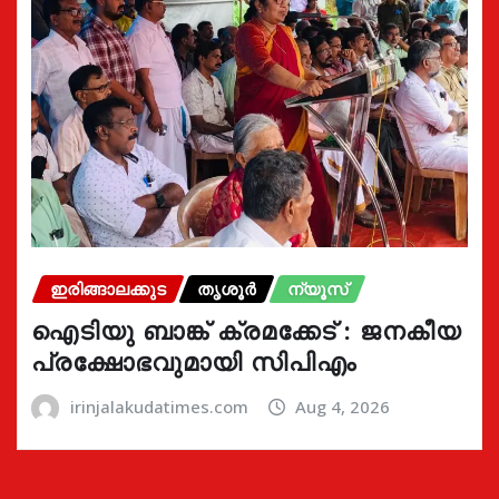
ഇരിങ്ങാലക്കുട
തൃശൂർ
ന്യൂസ്
ഐടിയു ബാങ്ക് ക്രമക്കേട് : ജനകീയ
പ്രക്ഷോഭവുമായി സിപിഎം
irinjalakudatimes.com
Aug 4, 2026