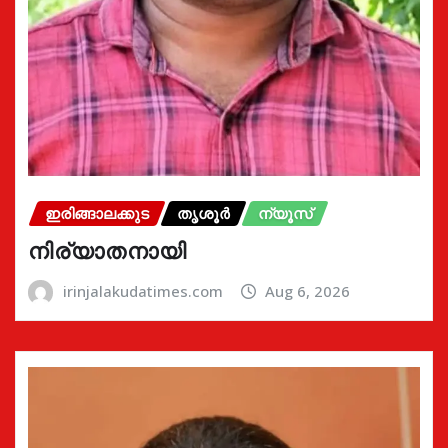
ഇരിങ്ങാലക്കുട
തൃശൂർ
ന്യൂസ്
നിര്യാതനായി
irinjalakudatimes.com
Aug 6, 2026