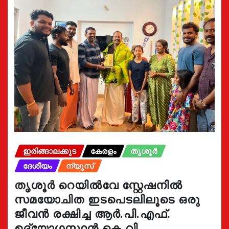
ഇരിങ്ങാലക്കുട
കേരളം
തൃശൂർ
ദേശീയം
ന്യൂസ്
തൃശൂർ റെയിൽവേ സ്റ്റേഷനിൽ
സമയോചിത ഇടപെടലിലൂടെ ഒരു
ജീവൻ രക്ഷിച്ച ആർ.പി.എഫ്.
ഉദ്യോഗസ്ഥൻ കെ.വി.