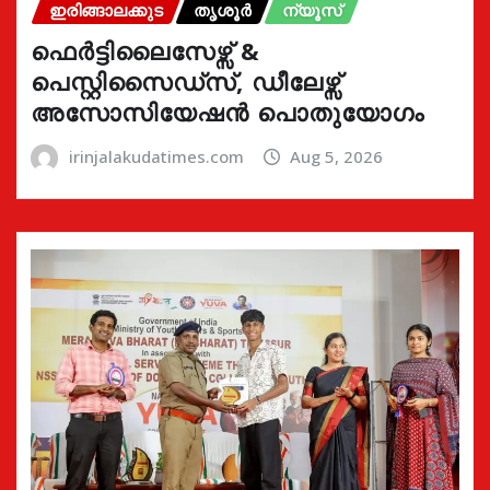
ഇരിങ്ങാലക്കുട
തൃശൂർ
ന്യൂസ്
ഫെർട്ടിലൈസേഴ്സ് &
പെസ്റ്റിസൈഡ്സ്, ഡീലേഴ്സ്
അസോസിയേഷൻ പൊതുയോഗം
irinjalakudatimes.com
Aug 5, 2026