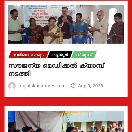
ഇരിങ്ങാലക്കുട
തൃശൂർ
ന്യൂസ്
സൗജന്യ മെഡിക്കൽ ക്യാമ്പ്
നടത്തി
irinjalakudatimes.com
Aug 5, 2026