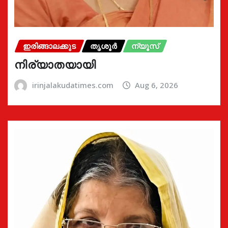
ഇരിങ്ങാലക്കുട
തൃശൂർ
ന്യൂസ്
നിര്യാതയായി
irinjalakudatimes.com
Aug 6, 2026