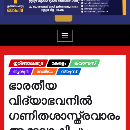
ഇരിങ്ങാലക്കുട
കേരളം
ക്യാമ്പസ്
തൃശൂർ
ദേശീയം
ന്യൂസ്
ഭാരതീയ
വിദ്യാഭവനിൽ
ഗണിതശാസ്ത്രവാരം