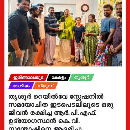
ഇരിങ്ങാലക്കുട
കേരളം
തൃശൂർ
ദേശീയം
ന്യൂസ്
തൃശൂർ റെയിൽവേ സ്റ്റേഷനിൽ
സമയോചിത ഇടപെടലിലൂടെ ഒരു
ജീവൻ രക്ഷിച്ച ആർ.പി.എഫ്.
ഉദ്യോഗസ്ഥൻ കെ.വി.
സന്തോഷിനെ ആദരിച്ചു