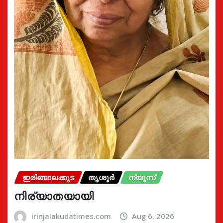
ഇരിങ്ങാലക്കുട
തൃശൂർ
ന്യൂസ്
നിര്യാതയായി
irinjalakudatimes.com
Aug 6, 2026