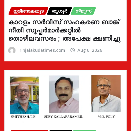
ഇരിങ്ങാലക്കുട
തൃശൂർ
ന്യൂസ്
കാറളം സർവീസ് സഹകരണ ബാങ്ക്
നീതി സൂപ്പർമാർക്കറ്റിൽ
തൊഴിലവസരം ; അപേക്ഷ ക്ഷണിച്ചു
irinjalakudatimes.com
Aug 6, 2026