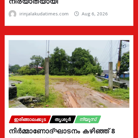
നിര്യാതയായി
irinjalakudatimes.com
Aug 6, 2026
ഇരിങ്ങാലക്കുട
തൃശൂർ
ന്യൂസ്
നിർമ്മാണോദ്ഘാടനം കഴിഞ്ഞ് 8