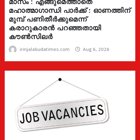
മാസം : എങ്ങുമെത്താതെ
മഹാത്മാഗാന്ധി പാർക്ക് : ഓണത്തിന്
മുമ്പ് പണിതീർക്കുമെന്ന്
കരാറുകാരൻ പറഞ്ഞതായി
കൗൺസിലർ
irinjalakudatimes.com
Aug 6, 2026