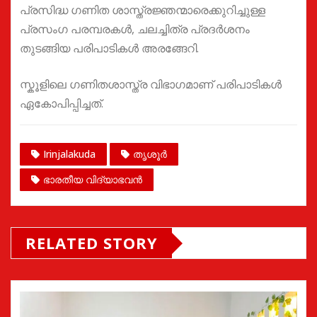
പ്രസിദ്ധ ഗണിത ശാസ്ത്രജ്ഞന്മാരെക്കുറിച്ചുള്ള
പ്രസംഗ പരമ്പരകൾ, ചലച്ചിത്ര പ്രദർശനം
തുടങ്ങിയ പരിപാടികൾ അരങ്ങേറി.
സ്കൂളിലെ ഗണിതശാസ്ത്ര വിഭാഗമാണ് പരിപാടികൾ
ഏകോപിപ്പിച്ചത്.
Irinjalakuda
തൃശൂർ
ഭാരതീയ വിദ്യാഭവൻ
RELATED STORY