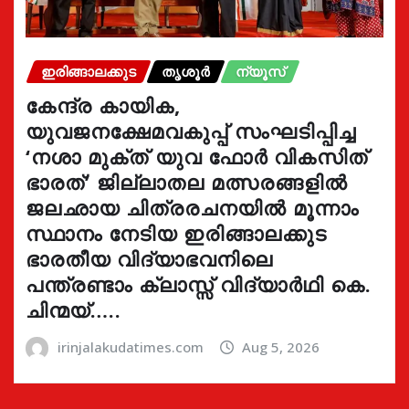
ഇരിങ്ങാലക്കുട
തൃശൂർ
ന്യൂസ്
കേന്ദ്ര കായിക,
യുവജനക്ഷേമവകുപ്പ് സംഘടിപ്പിച്ച
‘നശാ മുക്ത് യുവ ഫോർ വികസിത്
ഭാരത്’ ജില്ലാതല മത്സരങ്ങളിൽ
ജലഛായ ചിത്രരചനയിൽ മൂന്നാം
സ്ഥാനം നേടിയ ഇരിങ്ങാലക്കുട
ഭാരതീയ വിദ്യാഭവനിലെ
പന്ത്രണ്ടാം ക്ലാസ്സ് വിദ്യാർഥി കെ.
ചിന്മയ്…..
irinjalakudatimes.com
Aug 5, 2026