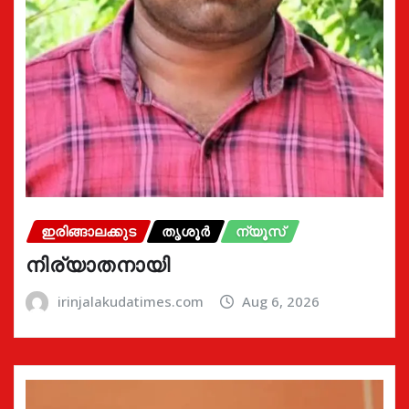
ഇരിങ്ങാലക്കുട
തൃശൂർ
ന്യൂസ്
നിര്യാതനായി
irinjalakudatimes.com
Aug 6, 2026