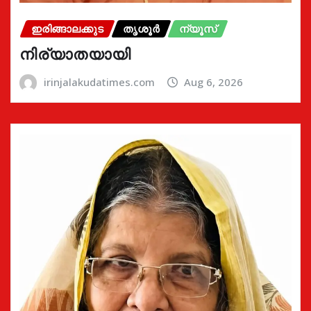
ഇരിങ്ങാലക്കുട
തൃശൂർ
ന്യൂസ്
നിര്യാതയായി
irinjalakudatimes.com
Aug 6, 2026