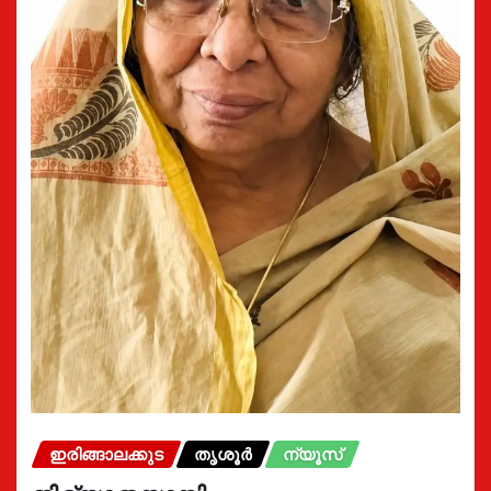
ഇരിങ്ങാലക്കുട
തൃശൂർ
ന്യൂസ്