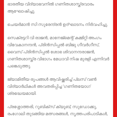
ഭാരതീയ വിദ്യാഭവനിൽ ഗണിതശാസ്ത്രവാരം
ആഘോഷിച്ചു.
ചെയർമാൻ സി സുരേന്ദ്രൻ ഉദ്ഘാടനം നിർവഹിച്ചു.
സെക്രട്ടറി വി രാജൻ, മാനേജ്മെന്റ് കമ്മിറ്റി അംഗം
വിവേകാനന്ദൻ, പ്രിൻസിപ്പൽ ബിജു ഗീവർഗീസ്,
വൈസ് പ്രിൻസിപ്പൽ ശോഭ ശിവാനന്ദരാജൻ,
ഗണിതശാസ്ത്ര വിഭാഗം മേധാവി നിഷ മുരളി എന്നിവർ
പങ്കെടുത്തു.
ജ്യാമിതീയ രൂപങ്ങൾ ആവിഷ്ക്കരിച്ച് പ്ലസ് വൺ
വിദ്യാർഥികൾ അവതരിപ്പിച്ച ‘ഗണിതയോഗ’
ശ്രദ്ധേയമായി.
പ്രശ്നോത്തരി, റൂബിക്സ് ക്യൂബ്, സുഡോക്കു,
രംഗോലി തുടങ്ങിയ മത്സരങ്ങൾ, നൃത്തപരിപാടികൾ,