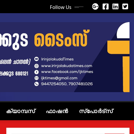
Follow Us
ക്യാമ്പസ്
ഫാഷൻ
സ്പോർട്സ്