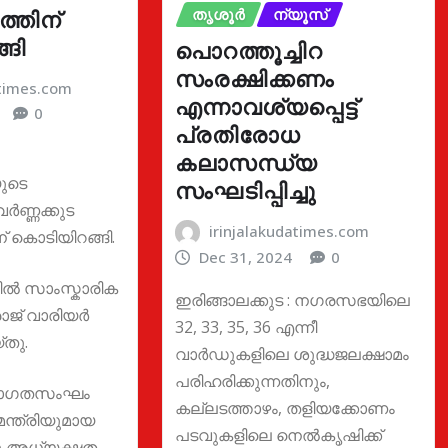
്തിന്
തൃശൂർ
ന്യൂസ്
ങി
പൊറത്തൂച്ചിറ
സംരക്ഷിക്കണം
atimes.com
എന്നാവശ്യപ്പെട്ട്
0
പ്രതിരോധ
കലാസന്ധ്യ
യുടെ
സംഘടിപ്പിച്ചു
വർണ്ണക്കുട
irinjalakudatimes.com
 കൊടിയിറങ്ങി.
Dec 31, 2024
0
ൽ സാംസ്കാരിക
ഇരിങ്ങാലക്കുട : നഗരസഭയിലെ
ാജ് വാരിയർ
32, 33, 35, 36 എന്നീ
്തു.
വാർഡുകളിലെ ശുദ്ധജലക്ഷാമം
പരിഹരിക്കുന്നതിനും,
്വാഗതസംഘം
കല്ലടത്താഴം, തളിയക്കോണം
ന്ത്രിയുമായ
പടവുകളിലെ നെൽകൃഷിക്ക്
ു അധ്യക്ഷത