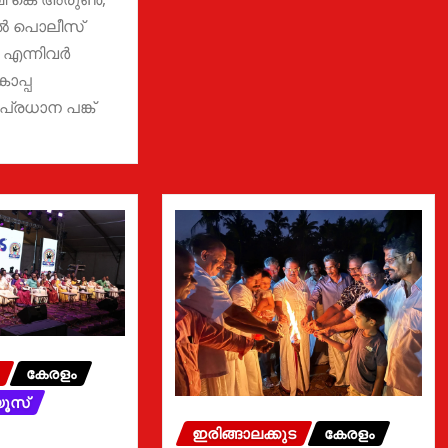
്‍ പൊലീസ്
എന്നിവര്‍
കാപ്പ
പ്രധാന പങ്ക്
കേരളം
യൂസ്
ഇരിങ്ങാലക്കുട
കേരളം