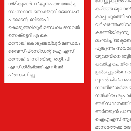
കേസ്സുകളില്‍ പ
ശ്രീകുമാർ, ന്യൂനപക്ഷ മോർച്ച
കഴിഞ്ഞ ജൂലായ്
സംസ്ഥാന സെക്രട്ടറി ജോസഫ്
കാപ്പ ചുമത്തി
പടമാടൻ, ബിജെപി
വര്‍ഷത്തേക്ക് ന
കൊടുങ്ങല്ലൂർ മണ്ഡലം ജനറൽ
കടത്തിയിരുന്നു.
സെക്രട്ടറി എ കെ
ലംഘിച്ച് ഒക്ടോബ
മനോജ്, കൊടുങ്ങല്ലൂർ മണ്ഡലം
പൂങ്കുന്നം സ്
വൈസ് പ്രസിഡന്റ് ഐ എസ്
യുവാവിനെ തട്ടി
മനോജ്, ടി സി ബിജു, രശ്മി, പി
കവര്‍ച്ച ചെയ്ത ക
എസ് ശ്രീജിത്ത് എന്നിവർ
ഉള്‍പ്പെട്ടതിനെ തുട
പ്രസംഗിച്ചു.
റൂറല്‍ ജില്ല 
നവനീത് ശര്‍മ
നൽകിയ ശുപാര്
അടിസ്ഥാനത്തില്‍
അര്‍ജ്ജുന്‍ പാണ
ഐഎഎസ് ആണ
മാസത്തേക്ക് തടങ