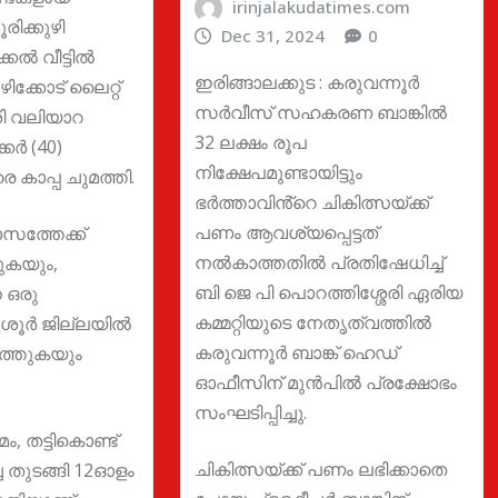
irinjalakudatimes.com
ിക്കുഴി
Dec 31, 2024
0
ല്‍ വീട്ടില്‍
ഇരിങ്ങാലക്കുട : കരുവന്നൂർ
ിക്കോട് ലൈറ്റ്
സർവീസ് സഹകരണ ബാങ്കിൽ
ി വലിയാറ
32 ലക്ഷം രൂപ
കര്‍ (40)
നിക്ഷേപമുണ്ടായിട്ടും
െ കാപ്പ ചുമത്തി.
ഭർത്താവിൻ്റെ ചികിത്സയ്ക്ക്
പണം ആവശ്യപ്പെട്ടത്
സത്തേക്ക്
നൽകാത്തതിൽ പ്രതിഷേധിച്ച്
ുകയും,
ബി ജെ പി പൊറത്തിശ്ശേരി ഏരിയ
 ഒരു
കമ്മറ്റിയുടെ നേതൃത്വത്തിൽ
ശൂര്‍ ജില്ലയില്‍
കരുവന്നൂർ ബാങ്ക് ഹെഡ്
ടത്തുകയും
ഓഫീസിന് മുൻപിൽ പ്രക്ഷോഭം
സംഘടിപ്പിച്ചു.
, തട്ടികൊണ്ട്
ചികിത്സയ്ക്ക് പണം ലഭിക്കാതെ
ച തുടങ്ങി 12ഓളം