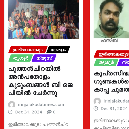
ഇരിങ്ങാലക്കുട
കേരളം
ഇരിങ്ങാലക്കുട
തൃശൂർ
ന്യൂസ്
തൃശൂർ
ന്
പുത്തൻചിറയിൽ
കുപ്രസിദ്
അൻപതോളം
ഗുണ്ടകള്‍ക
കുടുംബങ്ങൾ ബി ജെ
കാപ്പ ചുമത്
പിയിൽ ചേർന്നു
irinjalakud
irinjalakudatimes.com
Dec 31, 2024
Dec 31, 2024
0
ഇരിങ്ങാലക്കുട 
ഇരിങ്ങാലക്കുട : പുത്തൻചിറ
കുപ്രസിദ്ധ ഗു