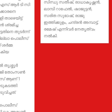
സിന്ധു സതീഷ്, രാധാകൃഷ്ണൻ,
 എസ് ആർ ടി സി
ലാമ്പി റാഫേൽ, ഷാജുട്ടൻ,
ക്കാരനെ
സരിത സുഭാഷ്, രാജു
 താഴെയിട്ട്
ഇത്തിക്കുളം, ചന്ദ്രൻ അമ്പാട്ട്,
‍ ശ്രമിച്ച
രമേഷ് എന്നിവർ നേതൃത്വം
ട്ടതിനെ തുടര്‍ന്ന്
നൽകി.
‍ ജില്ലാ പൊലീസ്
ശര്‍മ്മ
കിയ
‍ തൃശ്ശൂർ
ജി തോംസണ്‍
് ആണ് 1
ാടുകടത്തി
ുവിച്ചത്.
 പൊലീസ്
 ബി കെ അരുണ്‍,