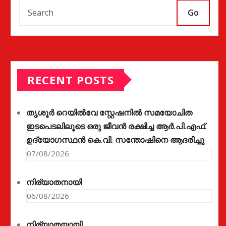
Go
RECENT POSTS
തൃശൂർ റെയിൽവേ സ്റ്റേഷനിൽ സമയോചിത
ഇടപെടലിലൂടെ ഒരു ജീവൻ രക്ഷിച്ച ആർ.പി.എഫ്.
ഉദ്യോഗസ്ഥൻ കെ.വി. സന്തോഷിനെ ആദരിച്ചു
07/08/2026
നിര്യാതനായി
06/08/2026
നിര്യാതയായി