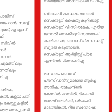
സത്യദേവ് അധ്യക്ഷത വഹിച്ചു.
ബി ജെ പി മണ്ഡലം ജനറൽ
പൊലീസ്
സെക്രട്ടറി ഷൈജു കുറ്റിക്കാട്ട്,
ഷാജഹാന്‍, സബ്ബ്
സെക്രട്ടറി വി സി രമേഷ്, ഏരിയ
 സൂരജ്, എ എസ്
ജനറൽ സെക്രട്ടറി സന്തോഷ്
ഫി
കാര്യാടൻ, വൈസ് പ്രസിഡന്റ്
 സിവില്‍
സൂരജ് കടുങ്ങാടൻ,
ര്‍
സെക്രട്ടറി ആർട്ടിസ്റ്റ് പ്രഭ
നിവര്‍
എന്നിവർ പ്രസംഗിച്ചു.
ചുമത്തിലും
ന്നതിലും
മണ്ഡലം വൈസ്
ച്ചു.
പ്രസിഡൻ്റുമാരായ ആർച്ച
അനീഷ്, രാമചന്ദ്രൻ
ധശ്രമം,
കോവിൽപറമ്പിൽ, ട്രഷറർ
ോകല്‍, കളവ്, ചതി
രമേഷ് അയ്യർ, ശ്യാംജി
ം കേസ്സുകളില്‍
മാടത്തിങ്കൽ, റീജ സന്തോഷ്,
ിഞ്ഞ സെപ്തംബർ