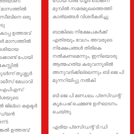
പോയ പ്രഭ ടീച്ചർ ബാങ്കിന്
്രതിയാണ്.
മുമ്പിൽ സമരമുഖത്തെത്തി
 മാസത്തില്‍
കാര്യങ്ങൾ വിശദീകരിച്ചു.
 ഹസീബിനെ ഒരു
ാടു
ബാങ്കിലെ നിക്ഷേപകർക്ക്
 കാപ്പ ഉത്തരവ്
എത്രയും വേഗം അവരുടെ
ര്‍ മാസത്തില്‍
നിക്ഷേപങ്ങൾ തിരികെ
വദേശിയായ
നൽകണമെന്നും, ഇനിയൊരു
ക്കൊണ്ട് പോയി
ആത്മഹത്യ കരുവന്നൂരിൽ
േസ്സില്‍
അനുവദിക്കില്ലെന്നും ബി ജെ പി
ര്‍ന്ന് തൃശ്ശൂര്‍
മുന്നറിയിപ്പു നൽകി.
പൊലീസ് മേധാവി
്മ ഐപിഎസ്
ബി ജെ പി മണ്ഡലം പ്രസിഡന്റ്
‍ശയുടെ
കൃപേഷ് ചെമ്മണ്ട ഉദ്ഘാടനം
 ജില്ലാ കളക്ടര്‍
ചെയ്തു.
്ഡ്യന്‍
് 6
ഏരിയ പ്രസിഡന്റ് ടി ഡി
്കല്‍ ഉത്തരവ്