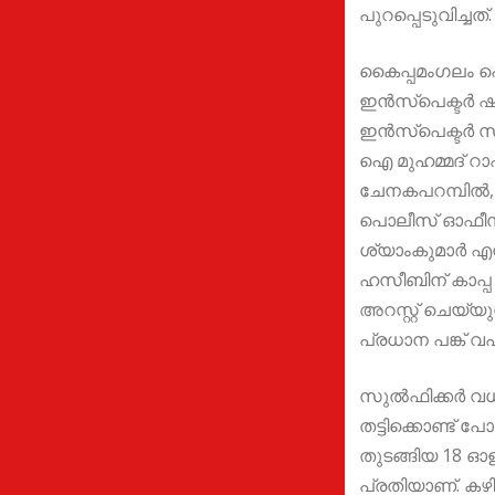
പുറപ്പെടുവിച്ചത്.
കൈപ്പമംഗലം 
ഇന്‍സ്പെക്ടര്‍ 
ഇന്‍സ്പെക്ടര്‍
ഐ മുഹമ്മദ് റാ
ചേനകപറമ്പില്‍,
പൊലീസ് ഓഫീസ
ശ്യാംകുമാര്‍ എന്
ഹസീബിന് കാപ്പ 
അറസ്റ്റ് ചെയ്യു
പ്രധാന പങ്ക് വഹി
സുല്‍ഫിക്കര്‍ വ
തട്ടിക്കൊണ്ട് പ
തുടങ്ങിയ 18 ഓള
പ്രതിയാണ്. കഴ