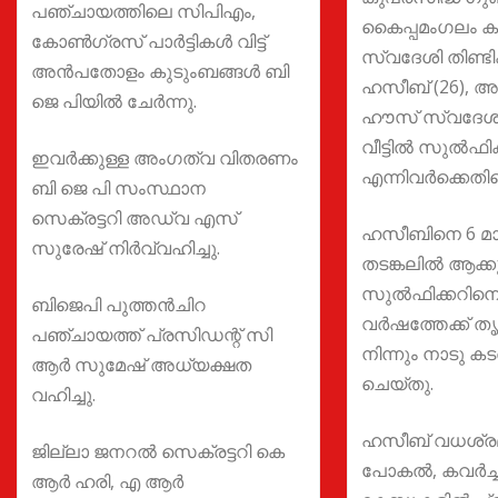
പഞ്ചായത്തിലെ സിപിഎം,
കൈപ്പമംഗലം കൂര
കോൺഗ്രസ് പാർട്ടികൾ വിട്ട്
സ്വദേശി തിണ്ടിക്ക
അൻപതോളം കുടുംബങ്ങൾ ബി
ഹസീബ് (26), അഴ
ജെ പിയിൽ ചേർന്നു.
ഹൗസ് സ്വദേശ
വീട്ടില്‍ സുല്‍ഫിക്
ഇവർക്കുള്ള അംഗത്വ വിതരണം
എന്നിവര്‍ക്കെതിര
ബി ജെ പി സംസ്ഥാന
സെക്രട്ടറി അഡ്വ എസ്
ഹസീബിനെ 6 മാ
സുരേഷ് നിർവ്വഹിച്ചു.
തടങ്കലിൽ ആക്ക
സുല്‍ഫിക്കറിനെ
ബിജെപി പുത്തൻചിറ
വര്‍ഷത്തേക്ക് തൃ
പഞ്ചായത്ത് പ്രസിഡന്റ് സി
നിന്നും നാടു ക
ആർ സുമേഷ് അധ്യക്ഷത
ചെയ്തു.
വഹിച്ചു.
ഹസീബ് വധശ്രമം
ജില്ലാ ജനറൽ സെക്രട്ടറി കെ
പോകല്‍, കവര്‍ച്
ആർ ഹരി, എ ആർ