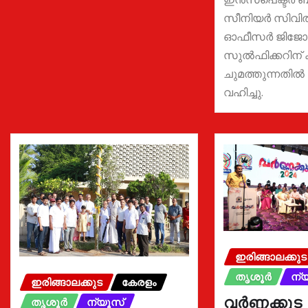
സീനിയര്‍ സിവില
ഓഫീസര്‍ ജിജോ 
സുല്‍ഫിക്കറിന് 
ചുമത്തുന്നതിൽ 
വഹിച്ചു.
ഇരിങ്ങാലക്കുട
തൃശൂർ
ന്
ഇരിങ്ങാലക്കുട
കേരളം
വർണ്ണക്കുട
തൃശൂർ
ന്യൂസ്