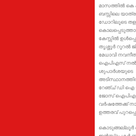
മാസത്തില്‍ കെ
ബസ്സിലെ യാത്ര
ഡോറിലൂടെ തളളി
കൊലപ്പെടുത്താന്
കേസ്സില്‍ ഉള്‍പ്പെ
തൃശ്ശൂര്‍ റൂറല്
മേധാവി നവനീത് 
ഐപിഎസ് നൽ
ശുപാര്‍ശയുടെ
അടിസ്ഥാനത്തില്
റേഞ്ച് ഡി ഐ 
ജോസ് ഐപിഎസ
വര്‍ഷത്തേക്ക് ന
ഉത്തരവ് പുറപ്പെട
കൊടുങ്ങല്ലൂര്‍
ഇന്‍സ്പെക്ടര്‍