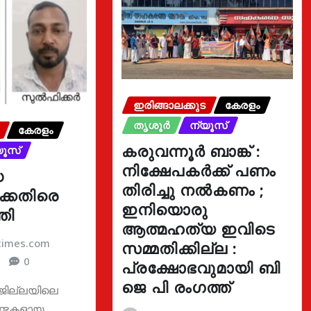
ഇരിങ്ങാലക്കുട
കേരളം
തൃശൂർ
ന്യൂസ്
കേരളം
കരുവന്നൂർ ബാങ്ക് :
യൂസ്
നിക്ഷേപകർക്ക് പണം
ധ
തിരിച്ചു നൽകണം ;
്കെതിരെ
ഇനിയൊരു
തി
ആത്മഹത്യ ഇവിടെ
atimes.com
സമ്മതിക്കില്ല :
0
പ്രക്ഷോഭവുമായി ബി
ജെ പി രംഗത്ത്
: ജില്ലയിലെ
ണ്ടകളായ