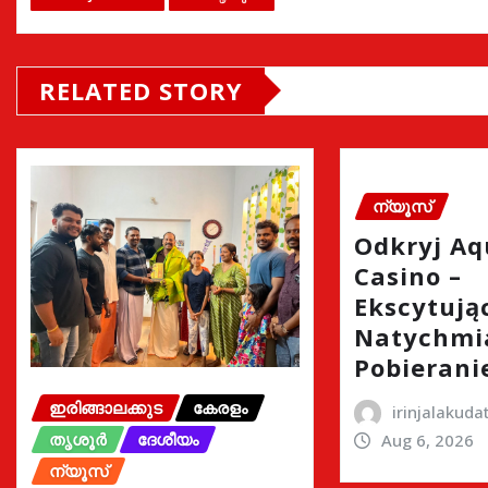
RELATED STORY
ന്യൂസ്
Odkryj A
Casino –
Ekscytując
Natychmi
Pobierani
ഇരിങ്ങാലക്കുട
കേരളം
irinjalakud
തൃശൂർ
ദേശീയം
Aug 6, 2026
ന്യൂസ്