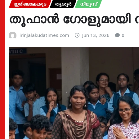
ഇരിങ്ങാലക്കുട
തൃശൂർ
ന്യൂസ്
തൂഫാൻ ഗോളുമായി ന
irinjalakudatimes.com
Jun 13, 2026
0