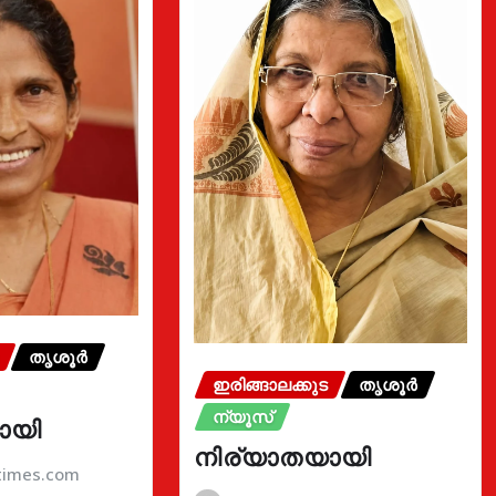
തൃശൂർ
ഇരിങ്ങാലക്കുട
തൃശൂർ
ന്യൂസ്
ായി
നിര്യാതയായി
atimes.com