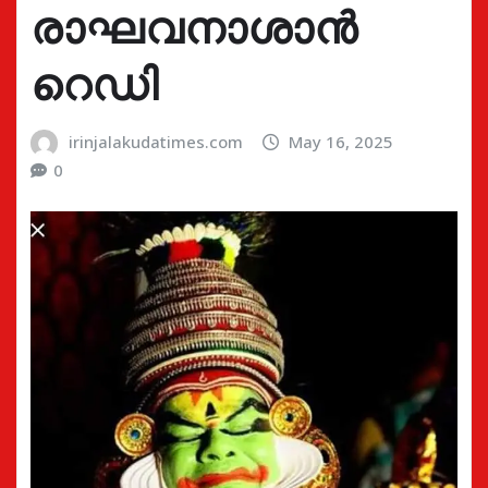
രാഘവനാശാൻ
റെഡി
irinjalakudatimes.com
May 16, 2025
0