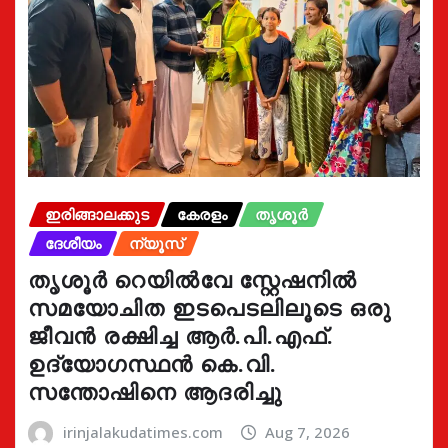
ഇരിങ്ങാലക്കുട
കേരളം
തൃശൂർ
ദേശീയം
ന്യൂസ്
തൃശൂർ റെയിൽവേ സ്റ്റേഷനിൽ
സമയോചിത ഇടപെടലിലൂടെ ഒരു
ജീവൻ രക്ഷിച്ച ആർ.പി.എഫ്.
ഉദ്യോഗസ്ഥൻ കെ.വി.
സന്തോഷിനെ ആദരിച്ചു
irinjalakudatimes.com
Aug 7, 2026