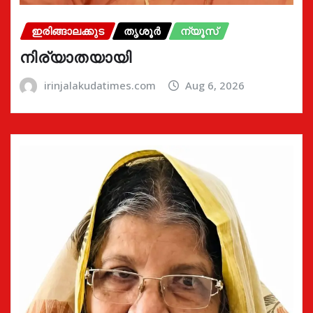
ഇരിങ്ങാലക്കുട
തൃശൂർ
ന്യൂസ്
നിര്യാതയായി
irinjalakudatimes.com
Aug 6, 2026