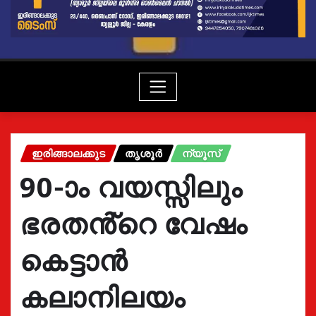
ഇരിങ്ങാലക്കുട
തൃശൂർ
ന്യൂസ്
90-ാം വയസ്സിലും
ഭരതൻ്റെ വേഷം
കെട്ടാൻ
കലാനിലയം