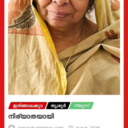
ഇരിങ്ങാലക്കുട
തൃശൂർ
ന്യൂസ്
നിര്യാതയായി
irinjalakudatimes.com
Aug 6, 2026