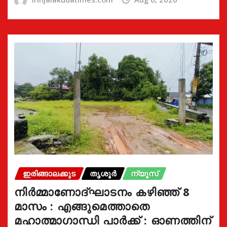
ഇരിങ്ങാലക്കുട
തൃശൂർ
ന്യൂസ്
നിർമ്മാണോദ്ഘാടനം കഴിഞ്ഞ് 8
മാസം : എങ്ങുമെത്താതെ
മഹാത്മാഗാന്ധി പാർക്ക് : ഓണത്തിന്