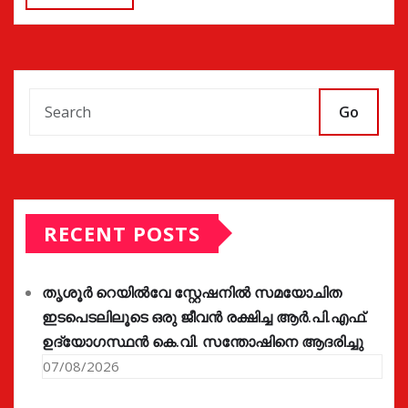
Go
RECENT POSTS
തൃശൂർ റെയിൽവേ സ്റ്റേഷനിൽ സമയോചിത
ഇടപെടലിലൂടെ ഒരു ജീവൻ രക്ഷിച്ച ആർ.പി.എഫ്.
ഉദ്യോഗസ്ഥൻ കെ.വി. സന്തോഷിനെ ആദരിച്ചു
07/08/2026