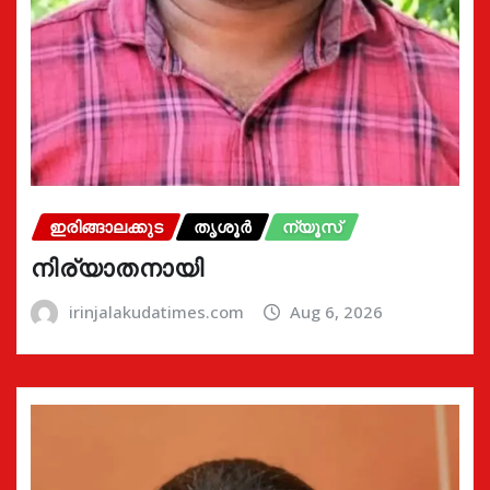
ഇരിങ്ങാലക്കുട
തൃശൂർ
ന്യൂസ്
നിര്യാതനായി
irinjalakudatimes.com
Aug 6, 2026