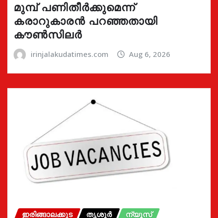
മുമ്പ് പണിതീർക്കുമെന്ന്
കരാറുകാരൻ പറഞ്ഞതായി
കൗൺസിലർ
irinjalakudatimes.com
Aug 6, 2026
ഇരിങ്ങാലക്കുട
തൃശൂർ
ന്യൂസ്