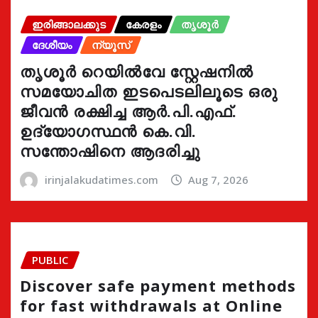
ഇരിങ്ങാലക്കുട
കേരളം
തൃശൂർ
ദേശീയം
ന്യൂസ്
തൃശൂർ റെയിൽവേ സ്റ്റേഷനിൽ
സമയോചിത ഇടപെടലിലൂടെ ഒരു
ജീവൻ രക്ഷിച്ച ആർ.പി.എഫ്.
ഉദ്യോഗസ്ഥൻ കെ.വി.
സന്തോഷിനെ ആദരിച്ചു
irinjalakudatimes.com
Aug 7, 2026
PUBLIC
Discover safe payment methods
for fast withdrawals at Online