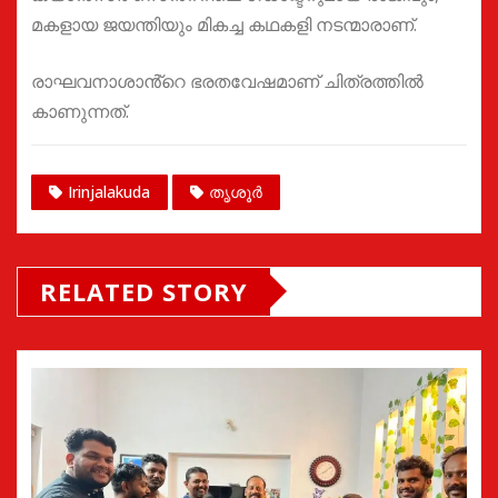
മകളായ ജയന്തിയും മികച്ച കഥകളി നടന്മാരാണ്.
രാഘവനാശാൻ്റെ ഭരതവേഷമാണ് ചിത്രത്തിൽ
കാണുന്നത്.
Irinjalakuda
തൃശൂർ
RELATED STORY