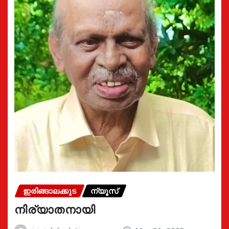
ഇരിങ്ങാലക്കുട
ന്യൂസ്
നിര്യാതനായി