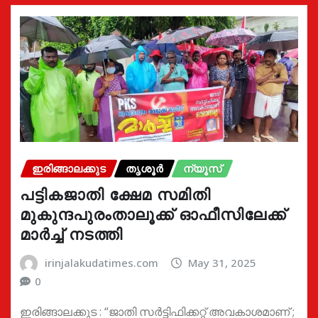
ഇരിങ്ങാലക്കുട
തൃശൂർ
ന്യൂസ്
പട്ടികജാതി ക്ഷേമ സമിതി
മുകുന്ദപുരംതാലൂക്ക് ഓഫീസിലേക്ക്
മാർച്ച് നടത്തി
irinjalakudatimes.com
May 31, 2025
0
ഇരിങ്ങാലക്കുട : “ജാതി സർട്ടിഫിക്കറ്റ് അവകാശമാണ് ;