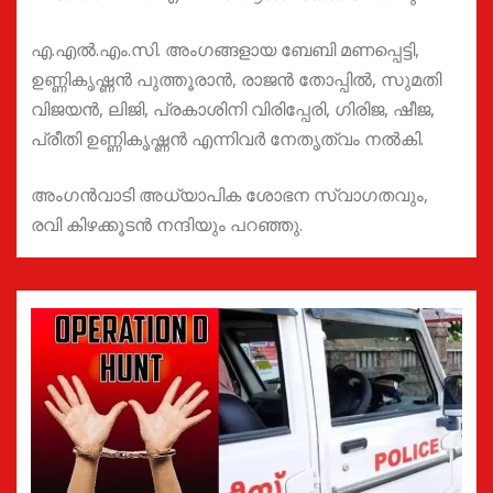
എ.എല്‍.എം.സി. അംഗങ്ങളായ ബേബി മണപ്പെട്ടി,
ഉണ്ണികൃഷ്ണൻ പുത്തൂരാൻ, രാജൻ തോപ്പിൽ, സുമതി
വിജയൻ, ലിജി, പ്രകാശിനി വിരിപ്പേരി, ഗിരിജ, ഷീജ,
പ്രീതി ഉണ്ണികൃഷ്ണൻ എന്നിവർ നേതൃത്വം നൽകി.
അംഗൻവാടി അധ്യാപിക ശോഭന സ്വാഗതവും,
രവി കിഴക്കൂടൻ നന്ദിയും പറഞ്ഞു.