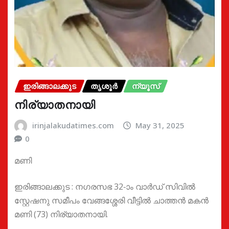
ഇരിങ്ങാലക്കുട
തൃശൂർ
ന്യൂസ്
നിര്യാതനായി
irinjalakudatimes.com
May 31, 2025
0
മണി
ഇരിങ്ങാലക്കുട : നഗരസഭ 32-ാം വാർഡ് സിവിൽ
സ്റ്റേഷനു സമീപം വേങ്ങശ്ശേരി വീട്ടിൽ ചാത്തൻ മകൻ
മണി (73) നിര്യാതനായി.