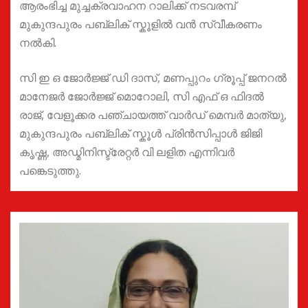
ആരംഭിച്ച മുച്ചക്രവാഹന റാലിക്ക് നടവരമ്പ്
മുകുന്ദപുരം പബ്ലിക് സ്കൂളിൽ വൻ സ്വീകരണം
നൽകി.
സി ഇ ഒ ജോർജ്ജ് ഡി ദാസ്, മണപ്പുറം ഗ്രൂപ്പ് ജനറൽ
മാനേജർ ജോർജ്ജ് മൊറോലി, സി എഫ് ഒ ഫിദൽ
രാജ്, വേളൂക്കര പഞ്ചായത്ത് വാർഡ് മെമ്പർ മാത്യു,
മുകുന്ദപുരം പബ്ലിക് സ്കൂൾ പ്രിൻസിപ്പാൾ ജിജി
കൃഷ്ണ, അഡ്മിനിസ്ട്രേറ്റർ വി ലളിത എന്നിവർ
പങ്കെടുത്തു.