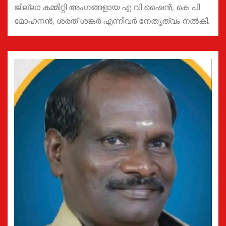
ജില്ലാ കമ്മിറ്റി അംഗങ്ങളായ എ വി ഷൈൻ, കെ പി
മോഹനൻ, ശരത് ശങ്കർ എന്നിവർ നേതൃത്വം നൽകി.