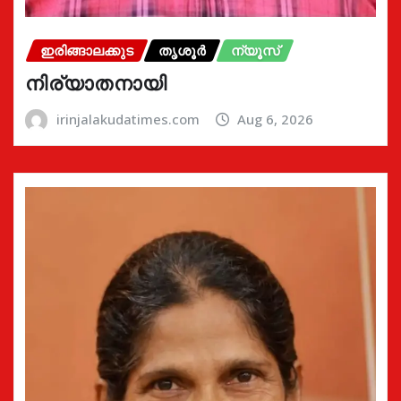
ഇരിങ്ങാലക്കുട
തൃശൂർ
ന്യൂസ്
നിര്യാതനായി
irinjalakudatimes.com
Aug 6, 2026