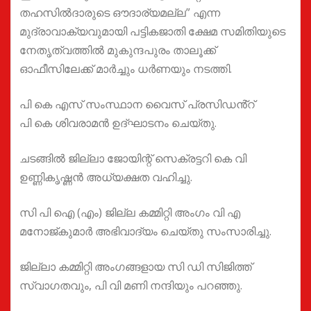
തഹസിൽദാരുടെ ഔദാര്യമല്ല” എന്ന
മുദ്രാവാക്യവുമായി പട്ടികജാതി ക്ഷേമ സമിതിയുടെ
നേതൃത്വത്തിൽ മുകുന്ദപുരം താലൂക്ക്
ഓഫീസിലേക്ക് മാർച്ചും ധർണയും നടത്തി.
പി കെ എസ് സംസ്ഥാന വൈസ് പ്രസിഡൻ്റ്
പി കെ ശിവരാമൻ ഉദ്ഘാടനം ചെയ്തു.
ചടങ്ങിൽ ജില്ലാ ജോയിന്റ് സെക്രട്ടറി കെ വി
ഉണ്ണികൃഷ്ണൻ അധ്യക്ഷത വഹിച്ചു.
സി പി ഐ (എം) ജില്ല കമ്മിറ്റി അംഗം വി എ
മനോജ്കുമാർ അഭിവാദ്യം ചെയ്തു സംസാരിച്ചു.
ജില്ലാ കമ്മിറ്റി അംഗങ്ങളായ സി ഡി സിജിത്ത്
സ്വാഗതവും, പി വി മണി നന്ദിയും പറഞ്ഞു.