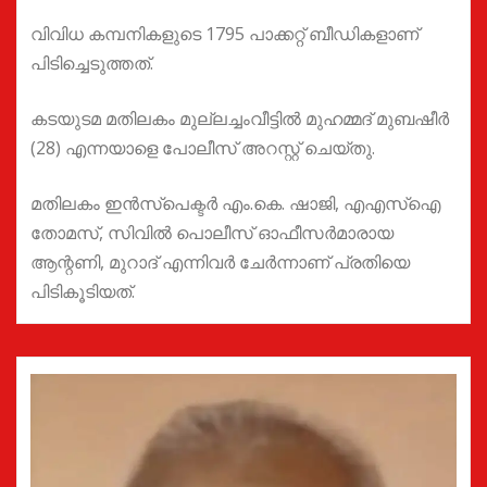
വിവിധ കമ്പനികളുടെ 1795 പാക്കറ്റ് ബീഡികളാണ്
പിടിച്ചെടുത്തത്.
കടയുടമ മതിലകം മുല്ലച്ചംവീട്ടിൽ മുഹമ്മദ് മുബഷീർ
(28) എന്നയാളെ പോലീസ് അറസ്റ്റ് ചെയ്തു.
മതിലകം ഇൻസ്പെക്ടർ എം.കെ. ഷാജി, എഎസ്ഐ
തോമസ്, സിവിൽ പൊലീസ് ഓഫീസർമാരായ
ആന്റണി, മുറാദ് എന്നിവർ ചേർന്നാണ് പ്രതിയെ
പിടികൂടിയത്.