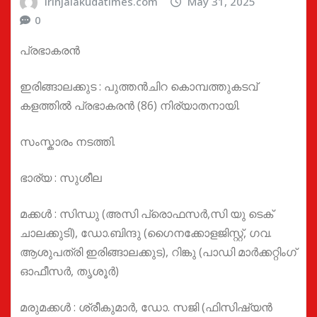
irinjalakudatimes.com
May 31, 2025
0
പ്രഭാകരൻ
ഇരിങ്ങാലക്കുട : പുത്തന്‍ചിറ കൊമ്പത്തുകടവ്
കളത്തില്‍ പ്രഭാകരന്‍ (86) നിര്യാതനായി.
സംസ്കാരം നടത്തി.
ഭാര്യ : സുശീല
മക്കള്‍ : സിന്ധു (അസി പ്രൊഫസര്‍,സി യു ടെക്
ചാലക്കുടി), ഡോ.ബിന്ദു (ഗൈനക്കോളജിസ്റ്റ്, ഗവ.
ആശുപത്രി ഇരിങ്ങാലക്കുട), റിങ്കു (പാഡി മാര്‍ക്കറ്റിംഗ്
ഓഫീസര്‍, തൃശൂര്‍)
മരുമക്കള്‍ : ശ്രീകുമാര്‍, ഡോ. സജി (ഫിസിഷ്യന്‍