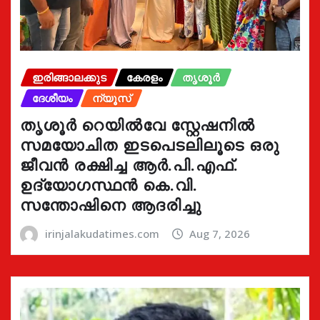
ഇരിങ്ങാലക്കുട
കേരളം
തൃശൂർ
ദേശീയം
ന്യൂസ്
തൃശൂർ റെയിൽവേ സ്റ്റേഷനിൽ
സമയോചിത ഇടപെടലിലൂടെ ഒരു
ജീവൻ രക്ഷിച്ച ആർ.പി.എഫ്.
ഉദ്യോഗസ്ഥൻ കെ.വി.
സന്തോഷിനെ ആദരിച്ചു
irinjalakudatimes.com
Aug 7, 2026