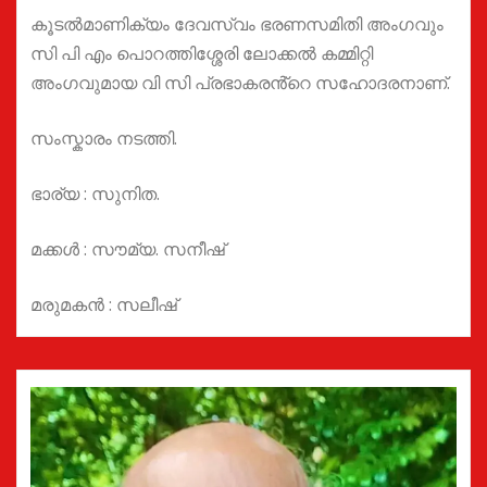
കൂടൽമാണിക്യം ദേവസ്വം ഭരണസമിതി അംഗവും
സി പി എം പൊറത്തിശ്ശേരി ലോക്കൽ കമ്മിറ്റി
അംഗവുമായ വി സി പ്രഭാകരൻ്റെ സഹോദരനാണ്.
സംസ്കാരം നടത്തി.
ഭാര്യ : സുനിത.
മക്കൾ : സൗമ്യ. സനീഷ്
മരുമകൻ : സലീഷ്