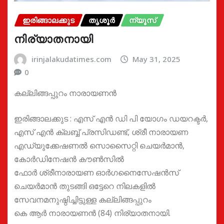
ഇരിങ്ങാലക്കുട
തൃശൂർ
ന്യൂസ്
നിര്യാതനായി
irinjalakudatimes.com
May 31, 2025
0
കല്ലിങ്ങപ്പുറം നാരായണൻ
ഇരിങ്ങാലക്കുട : എസ് എൻ ഡി പി യോഗം ഡയറക്ടർ,
എസ് എൻ ക്ലബ്ബ് പ്രസിഡണ്ട്, ശ്രീ നാരായണ
എഡ്യുക്കേഷണൽ സൊസൈറ്റി ചെയർമാൻ,
കോർഡിനേഷൻ കൗൺസിൽ
ഫോർ ശ്രീനാരായണ ഓർഗനൈസേഷൻസ്
ചെയർമാൻ തുടങ്ങി ഒട്ടേറെ നിലകളിൽ
സേവനമനുഷ്ഠിച്ചിട്ടുള്ള കല്ലിങ്ങപ്പുറം
കെ ആർ നാരായണൻ (84) നിര്യാതനായി.