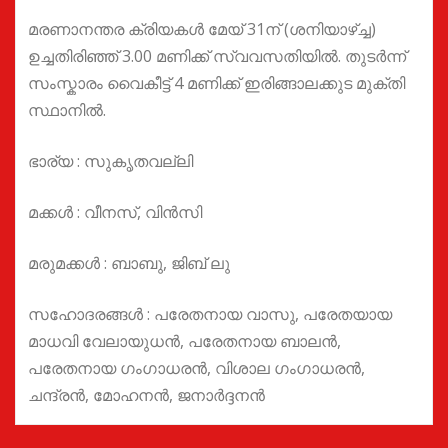
മരണാനന്തര ക്രിയകൾ മേയ് 31ന് (ശനിയാഴ്ച്ച)
ഉച്ചതിരിഞ്ഞ് 3.00 മണിക്ക് സ്വവസതിയിൽ. തുടർന്ന്
സംസ്കാരം വൈകീട്ട് 4 മണിക്ക് ഇരിങ്ങാലക്കുട മുക്തി
സ്ഥാനിൽ.
ഭാര്യ : സുകൃതവല്ലി
മക്കൾ : വീനസ്, വിൻസി
മരുമക്കൾ : ബാബു, ജിബ് ലു
സഹോദരങ്ങൾ : പരേതനായ വാസു, പരേതയായ
മാധവി വേലായുധൻ, പരേതനായ ബാലൻ,
പരേതനായ ഗംഗാധരൻ, വിശാല ഗംഗാധരൻ,
ചന്ദ്രൻ, മോഹനൻ, ജനാർദ്ദനൻ