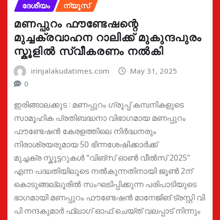
ദേശീയം
ന്യൂസ്
മണപ്പുറം ഫൗണ്ടേഷന്റെ
മുച്ചക്രവാഹന റാലിക്ക് മുകുന്ദപുരം
സ്കൂളിൽ സ്വീകരണം നൽകി
irinjalakudatimes.com
May 31, 2025
0
ഇരിങ്ങാലക്കുട : മണപ്പുറം ഗ്രൂപ്പ് കമ്പനികളുടെ
സാമൂഹിക പ്രതിബദ്ധനാ വിഭാഗമായ മണപ്പുറം
ഫൗണ്ടേഷൻ കേരളത്തിലെ നിർദ്ധനരും
നിരാശ്രയരുമായ 50 ഭിന്നശേഷിക്കാർക്ക്
മുച്ചക്ര സ്കൂട്ടറുകൾ “വിങ്സ് ഓൺ വീൽസ് 2025”
എന്ന പദ്ധതിയിലൂടെ നൽകുന്നതിനായി ജൂൺ 2ന്
കൊടുങ്ങല്ലൂരിൽ സംഘടിപ്പിക്കുന്ന പരിപാടിയുടെ
ഭാഗമായി മണപ്പുറം ഫൗണ്ടേഷൻ മാനേജിങ് ട്രസ്റ്റി വി
പി നന്ദകുമാർ ഫ്ലാഗ് ഓഫ് ചെയ്ത് വലപ്പാട് നിന്നും