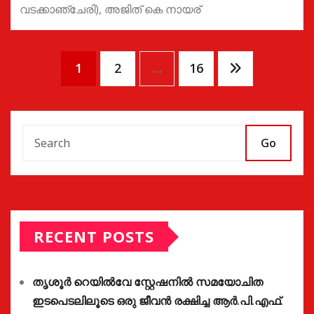
വടക്കാഞ്ചേരി), അജിത് കെ നായര്
Posts
1
2
…
16
pagination
Go
RECENT POSTS
തൃശൂർ റെയിൽവേ സ്റ്റേഷനിൽ സമയോചിത
ഇടപെടലിലൂടെ ഒരു ജീവൻ രക്ഷിച്ച ആർ.പി.എഫ്.