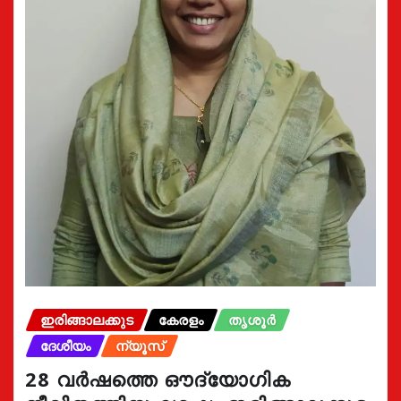
ഇരിങ്ങാലക്കുട
കേരളം
തൃശൂർ
ദേശീയം
ന്യൂസ്
28 വർഷത്തെ ഔദ്യോഗിക