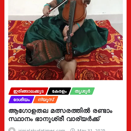
ഇരിങ്ങാലക്കുട
കേരളം
തൃശൂർ
ദേശീയം
ന്യൂസ്
ആഗോളതല മത്സരത്തിൽ രണ്ടാം
സ്ഥാനം ഭാനുശ്രീ വാര്യർക്ക്
irinjalakudatimes.com
May 31, 2025