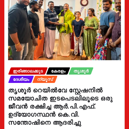
ഇരിങ്ങാലക്കുട
കേരളം
തൃശൂർ
ദേശീയം
ന്യൂസ്
തൃശൂർ റെയിൽവേ സ്റ്റേഷനിൽ
സമയോചിത ഇടപെടലിലൂടെ ഒരു
ജീവൻ രക്ഷിച്ച ആർ.പി.എഫ്.
ഉദ്യോഗസ്ഥൻ കെ.വി.
സന്തോഷിനെ ആദരിച്ചു