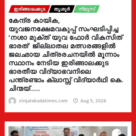
ഇരിങ്ങാലക്കുട
തൃശൂർ
ന്യൂസ്
കേന്ദ്ര കായിക,
യുവജനക്ഷേമവകുപ്പ് സംഘടിപ്പിച്ച
‘നശാ മുക്ത് യുവ ഫോർ വികസിത്
ഭാരത്’ ജില്ലാതല മത്സരങ്ങളിൽ
ജലഛായ ചിത്രരചനയിൽ മൂന്നാം
സ്ഥാനം നേടിയ ഇരിങ്ങാലക്കുട
ഭാരതീയ വിദ്യാഭവനിലെ
പന്ത്രണ്ടാം ക്ലാസ്സ് വിദ്യാർഥി കെ.
ചിന്മയ്…..
irinjalakudatimes.com
Aug 5, 2026