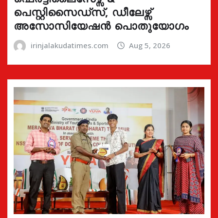
പെസ്റ്റിസൈഡ്സ്, ഡീലേഴ്സ്
അസോസിയേഷൻ പൊതുയോഗം
irinjalakudatimes.com
Aug 5, 2026