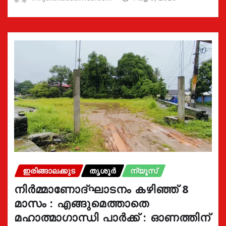
ഇരിങ്ങാലക്കുട
തൃശൂർ
ന്യൂസ്
നിർമ്മാണോദ്ഘാടനം കഴിഞ്ഞ് 8
മാസം : എങ്ങുമെത്താതെ
മഹാത്മാഗാന്ധി പാർക്ക് : ഓണത്തിന്