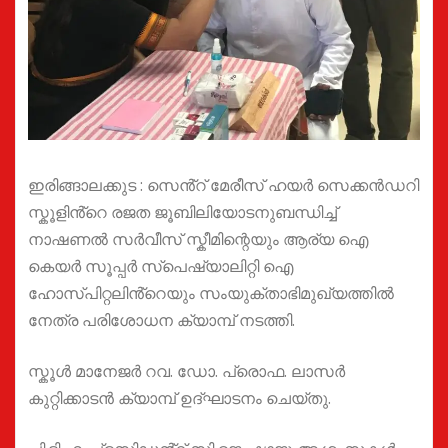
ഇരിങ്ങാലക്കുട : സെൻ്റ് മേരീസ് ഹയർ സെക്കൻഡറി
സ്കൂളിൻ്റെ രജത ജൂബിലിയോടനുബന്ധിച്ച്
നാഷണൽ സർവീസ് സ്കീമിന്റെയും ആര്യ ഐ
കെയർ സൂപ്പർ സ്പെഷ്യാലിറ്റി ഐ
ഹോസ്പിറ്റലിൻ്റെയും സംയുക്താഭിമുഖ്യത്തിൽ
നേത്ര പരിശോധന ക്യാമ്പ് നടത്തി.
സ്കൂൾ മാനേജർ റവ. ഡോ. പ്രൊഫ. ലാസർ
കുറ്റിക്കാടൻ ക്യാമ്പ് ഉദ്ഘാടനം ചെയ്തു.