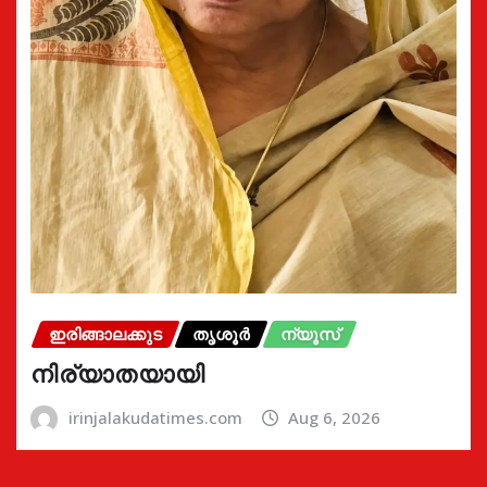
ഇരിങ്ങാലക്കുട
തൃശൂർ
ന്യൂസ്
നിര്യാതയായി
irinjalakudatimes.com
Aug 6, 2026