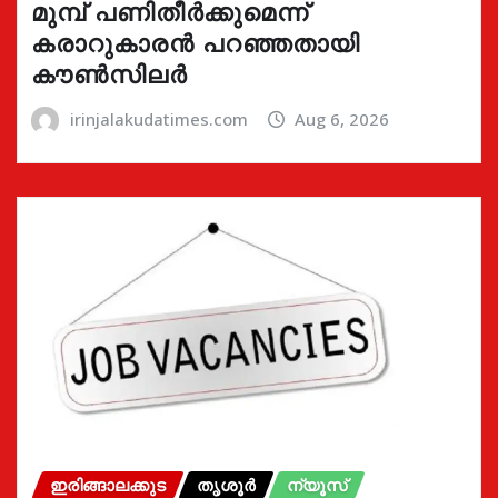
മുമ്പ് പണിതീർക്കുമെന്ന്
കരാറുകാരൻ പറഞ്ഞതായി
കൗൺസിലർ
irinjalakudatimes.com
Aug 6, 2026
ഇരിങ്ങാലക്കുട
തൃശൂർ
ന്യൂസ്