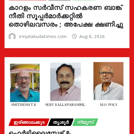
കാറളം സർവീസ് സഹകരണ ബാങ്ക്
നീതി സൂപ്പർമാർക്കറ്റിൽ
തൊഴിലവസരം ; അപേക്ഷ ക്ഷണിച്ചു
irinjalakudatimes.com
Aug 6, 2026
ഇരിങ്ങാലക്കുട
തൃശൂർ
ന്യൂസ്
ഫെർട്ടിലൈസേഴ്സ് &