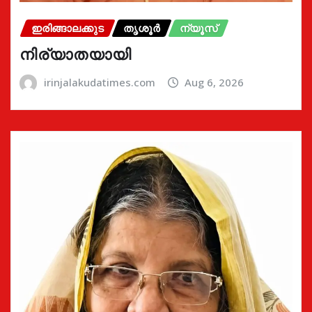
ഇരിങ്ങാലക്കുട
തൃശൂർ
ന്യൂസ്
നിര്യാതയായി
irinjalakudatimes.com
Aug 6, 2026