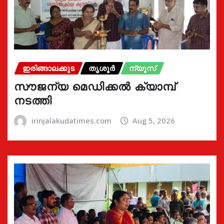
ഇരിങ്ങാലക്കുട
തൃശൂർ
ന്യൂസ്
സൗജന്യ മെഡിക്കൽ ക്യാമ്പ്
നടത്തി
irinjalakudatimes.com
Aug 5, 2026