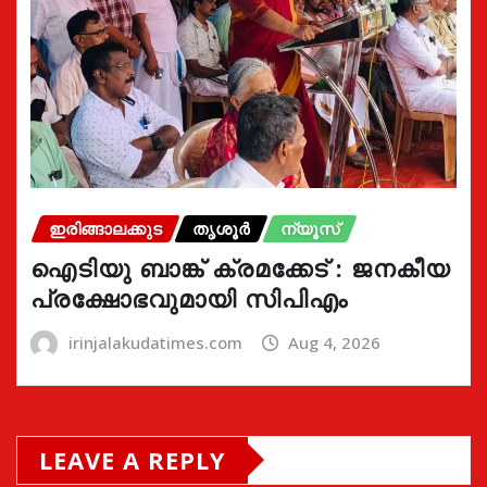
ഇരിങ്ങാലക്കുട
തൃശൂർ
ന്യൂസ്
ഐടിയു ബാങ്ക് ക്രമക്കേട് : ജനകീയ
പ്രക്ഷോഭവുമായി സിപിഎം
irinjalakudatimes.com
Aug 4, 2026
LEAVE A REPLY