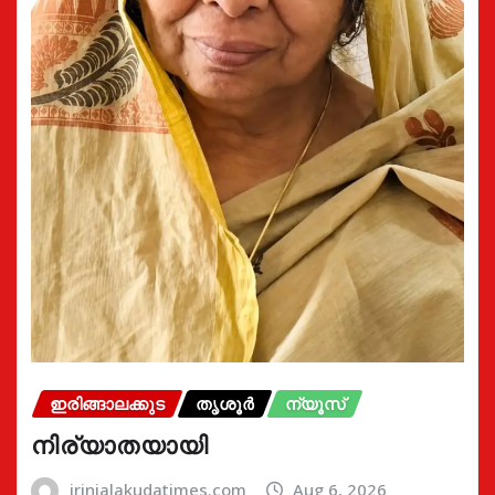
ഇരിങ്ങാലക്കുട
തൃശൂർ
ന്യൂസ്
നിര്യാതയായി
irinjalakudatimes.com
Aug 6, 2026