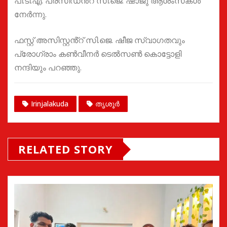
പി.ടി.എ. പ്രസിഡൻ്റ് സി.ജെ. ഷാജു ആശംസകൾ
നേർന്നു.
ഫസ്റ്റ് അസിസ്റ്റൻ്റ് സി.ജെ. ഷീജ സ്വാഗതവും
പ്രോഗ്രാം കൺവീനർ ടെൽസൺ കൊട്ടോളി
നന്ദിയും പറഞ്ഞു.
Irinjalakuda
തൃശൂർ
RELATED STORY