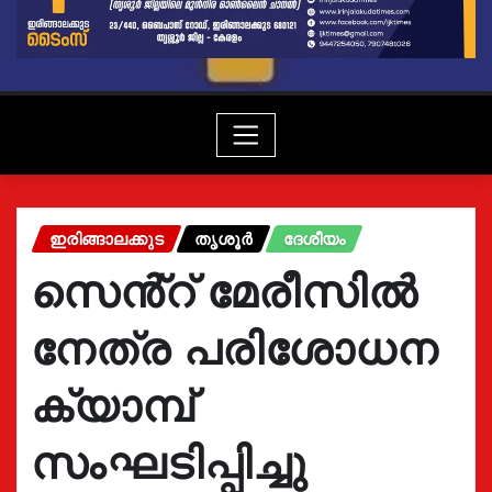
ഇരിങ്ങാലക്കുട
തൃശൂർ
ദേശീയം
സെൻ്റ് മേരീസിൽ
നേത്ര പരിശോധന
ക്യാമ്പ്
സംഘടിപ്പിച്ചു