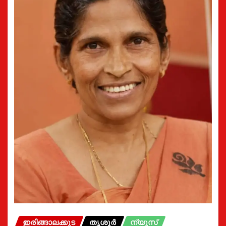
ഇരിങ്ങാലക്കുട
തൃശൂർ
ന്യൂസ്