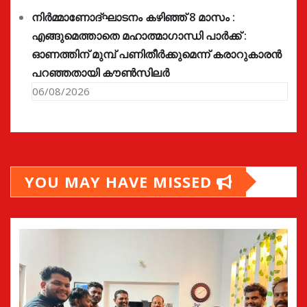
നിർമ്മാണോദ്ഘാടനം കഴിഞ്ഞ് 8 മാസം :
എങ്ങുമെത്താതെ മഹാത്മാഗാന്ധി പാർക്ക് :
ഓണത്തിന് മുമ്പ് പണിതീർക്കുമെന്ന് കരാറുകാരൻ
പറഞ്ഞതായി കൗൺസിലർ
06/08/2026
YOU MAY HAVE MISSED