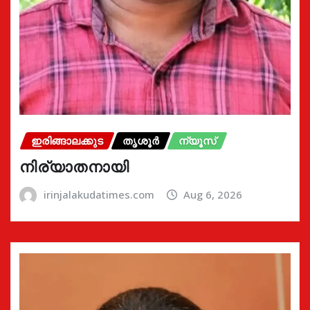
ഇരിങ്ങാലക്കുട
തൃശൂർ
ന്യൂസ്
നിര്യാതനായി
irinjalakudatimes.com
Aug 6, 2026