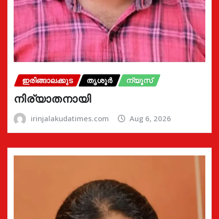
ഇരിങ്ങാലക്കുട
തൃശൂർ
ന്യൂസ്
നിര്യാതനായി
irinjalakudatimes.com
Aug 6, 2026