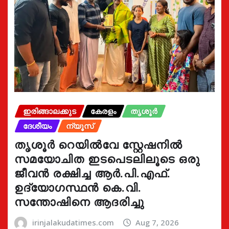
ഇരിങ്ങാലക്കുട
കേരളം
തൃശൂർ
ദേശീയം
ന്യൂസ്
തൃശൂർ റെയിൽവേ സ്റ്റേഷനിൽ
സമയോചിത ഇടപെടലിലൂടെ ഒരു
ജീവൻ രക്ഷിച്ച ആർ.പി.എഫ്.
ഉദ്യോഗസ്ഥൻ കെ.വി.
സന്തോഷിനെ ആദരിച്ചു
irinjalakudatimes.com
Aug 7, 2026