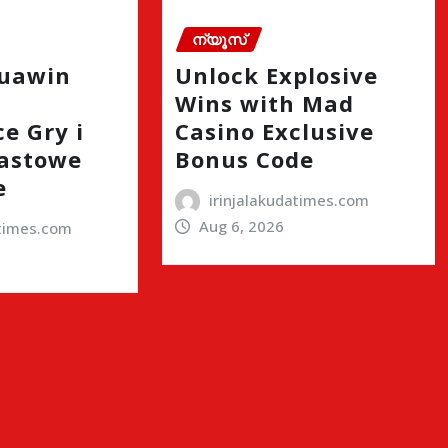
ന്യൂസ്
quawin
Unlock Explosive
Wins with Mad
e Gry i
Casino Exclusive
astowe
Bonus Code
e
irinjalakudatimes.com
Aug 6, 2026
atimes.com