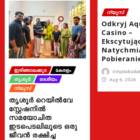
ന്യൂസ്
Odkryj A
Casino –
Ekscytując
Natychmi
Pobierani
ഇരിങ്ങാലക്കുട
കേരളം
irinjalakud
തൃശൂർ
ദേശീയം
Aug 6, 2026
ന്യൂസ്
തൃശൂർ റെയിൽവേ
സ്റ്റേഷനിൽ
സമയോചിത
ഇടപെടലിലൂടെ ഒരു
ജീവൻ രക്ഷിച്ച