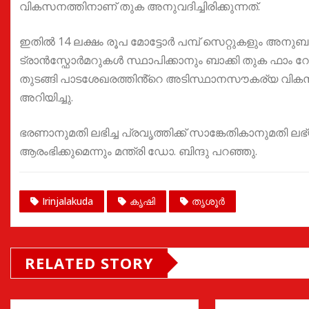
വികസനത്തിനാണ് തുക അനുവദിച്ചിരിക്കുന്നത്.
ഇതിൽ 14 ലക്ഷം രൂപ മോട്ടോർ പമ്പ് സെറ്റുകളും അനുബ
ട്രാൻസ്ഫോർമറുകൾ സ്ഥാപിക്കാനും ബാക്കി തുക ഫാം 
തുടങ്ങി പാടശേഖരത്തിൻ്റെ അടിസ്ഥാനസൗകര്യ വികസനം 
അറിയിച്ചു.
ഭരണാനുമതി ലഭിച്ച പ്രവൃത്തിക്ക് സാങ്കേതികാനുമതി ല
ആരംഭിക്കുമെന്നും മന്ത്രി ഡോ. ബിന്ദു പറഞ്ഞു.
Irinjalakuda
കൃഷി
തൃശൂർ
RELATED STORY