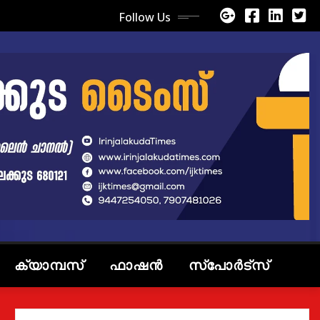
Follow Us
ക്യാമ്പസ്
ഫാഷൻ
സ്പോർട്സ്