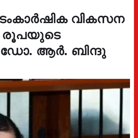
പാടംകാർഷിക വികസന
ടി രൂപയുടെ
ി ഡോ. ആർ. ബിന്ദു