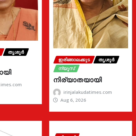
തൃശൂർ
ഇരിങ്ങാലക്കുട
തൃശൂർ
ന്യൂസ്
ായി
നിര്യാതയായി
atimes.com
irinjalakudatimes.com
Aug 6, 2026