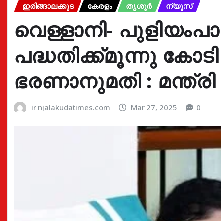
ഇരിങ്ങാലക്കുട
കേരളം
തൃശൂർ
ന്യൂസ്
വെള്ളാനി- പുളിയം
പദ്ധതിക്ക്മൂന്നു കോ
ഭരണാനുമതി : മന്ത്ര
irinjalakudatimes.com
Mar 27, 2025
0