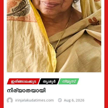
ഇരിങ്ങാലക്കുട
തൃശൂർ
ന്യൂസ്
നിര്യാതയായി
irinjalakudatimes.com
Aug 6, 2026