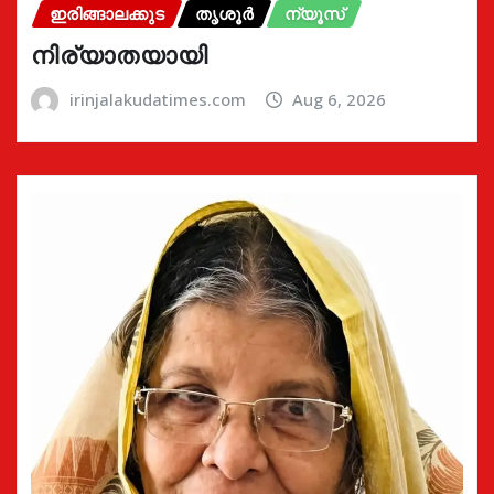
ഇരിങ്ങാലക്കുട
തൃശൂർ
ന്യൂസ്
നിര്യാതയായി
irinjalakudatimes.com
Aug 6, 2026