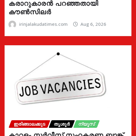
കരാറുകാരൻ പറഞ്ഞതായി
കൗൺസിലർ
irinjalakudatimes.com
Aug 6, 2026
ഇരിങ്ങാലക്കുട
തൃശൂർ
ന്യൂസ്
കാറളം സർവീസ് സഹകരണ ബാങ്ക്