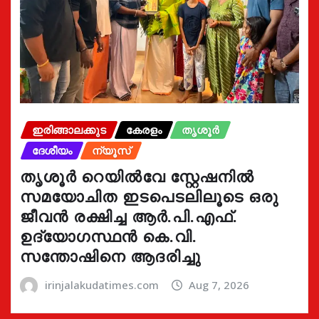
ഇരിങ്ങാലക്കുട
കേരളം
തൃശൂർ
ദേശീയം
ന്യൂസ്
തൃശൂർ റെയിൽവേ സ്റ്റേഷനിൽ
സമയോചിത ഇടപെടലിലൂടെ ഒരു
ജീവൻ രക്ഷിച്ച ആർ.പി.എഫ്.
ഉദ്യോഗസ്ഥൻ കെ.വി.
സന്തോഷിനെ ആദരിച്ചു
irinjalakudatimes.com
Aug 7, 2026