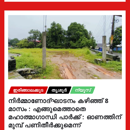
ഇരിങ്ങാലക്കുട
തൃശൂർ
ന്യൂസ്
നിർമ്മാണോദ്ഘാടനം കഴിഞ്ഞ് 8
മാസം : എങ്ങുമെത്താതെ
മഹാത്മാഗാന്ധി പാർക്ക് : ഓണത്തിന്
മുമ്പ് പണിതീർക്കുമെന്ന്