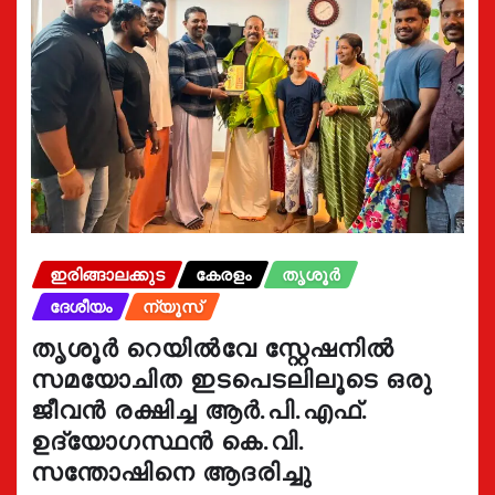
ഇരിങ്ങാലക്കുട
കേരളം
തൃശൂർ
ദേശീയം
ന്യൂസ്
തൃശൂർ റെയിൽവേ സ്റ്റേഷനിൽ
സമയോചിത ഇടപെടലിലൂടെ ഒരു
ജീവൻ രക്ഷിച്ച ആർ.പി.എഫ്.
ഉദ്യോഗസ്ഥൻ കെ.വി.
സന്തോഷിനെ ആദരിച്ചു