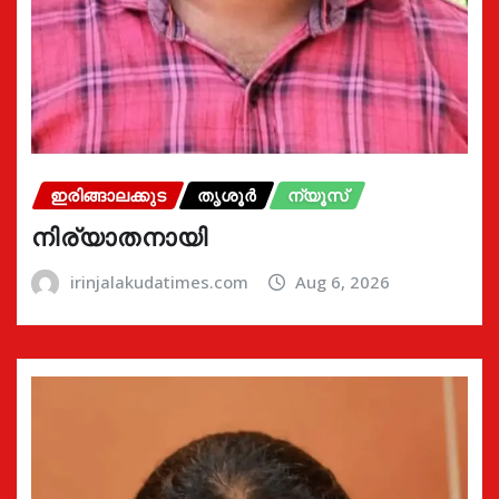
ഇരിങ്ങാലക്കുട
തൃശൂർ
ന്യൂസ്
നിര്യാതനായി
irinjalakudatimes.com
Aug 6, 2026