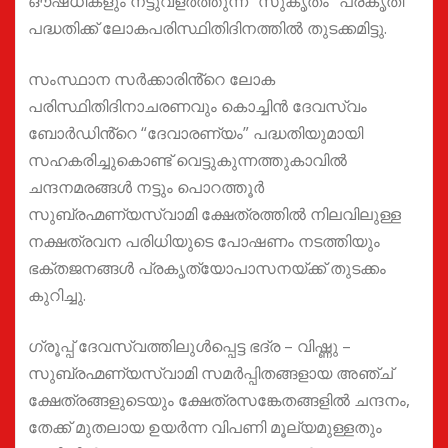
ഔഷധികളും നട്ടുവളർത്തുന്ന “സുകൃതം” പ്രകൃതി
പദ്ധതിക്ക് ലോകപരിസ്ഥിതിദിനത്തിൽ തുടക്കമിട്ടു.
സംസ്ഥാന സർക്കാരിൻ്റെ ലോക
പരിസ്ഥിതിദിനാചരണവും കൊച്ചിൻ ദേവസ്വം
ബോർഡിൻ്റെ “ദേവാരണ്യം” പദ്ധതിയുമായി
സഹകരിച്ചുകൊണ്ട് വെട്ടുകുന്നത്തുകാവിൽ
ചന്ദനമരങ്ങൾ നട്ടും പൊറത്തൂർ
സുബ്രഹ്മണ്യസ്വാമി ക്ഷേത്രത്തിൽ നിലവിലുള്ള
നക്ഷത്രവന പരിധിയുടെ പോഷണം നടത്തിയും
ഭക്തജനങ്ങൾ പ്രകൃത്യോപാസനയ്ക്ക് തുടക്കം
കുറിച്ചു.
ഗ്രൂപ്പ് ദേവസ്വത്തിലുൾപ്പെട്ട ഭദ്ര – വിഷ്ണു –
സുബ്രഹ്മണ്യസ്വാമി സമർപ്പിതങ്ങളായ അഞ്ച്
ക്ഷേത്രങ്ങളുടെയും ക്ഷേത്രസങ്കേതങ്ങളിൽ ചന്ദനം,
തേക്ക് മുതലായ ഉയർന്ന വിപണി മൂല്യമുള്ളതും