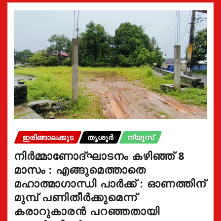
ഇരിങ്ങാലക്കുട
തൃശൂർ
ന്യൂസ്
നിർമ്മാണോദ്ഘാടനം കഴിഞ്ഞ് 8
മാസം : എങ്ങുമെത്താതെ
മഹാത്മാഗാന്ധി പാർക്ക് : ഓണത്തിന്
മുമ്പ് പണിതീർക്കുമെന്ന്
കരാറുകാരൻ പറഞ്ഞതായി