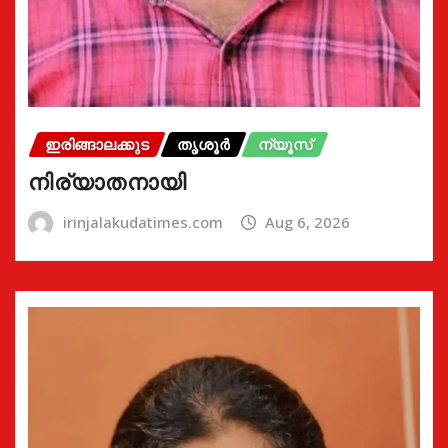
ഇരിങ്ങാലക്കുട
തൃശൂർ
ന്യൂസ്
നിര്യാതനായി
irinjalakudatimes.com
Aug 6, 2026