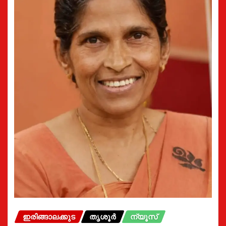
ഇരിങ്ങാലക്കുട
തൃശൂർ
ന്യൂസ്