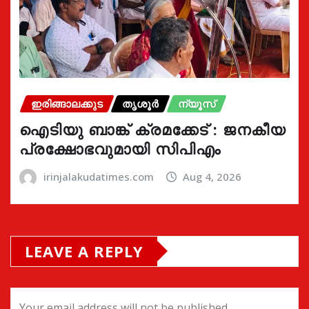
ഇരിങ്ങാലക്കുട
തൃശൂർ
ന്യൂസ്
ഐടിയു ബാങ്ക് ക്രമക്കേട് : ജനകീയ
പ്രക്ഷോഭവുമായി സിപിഎം
irinjalakudatimes.com
Aug 4, 2026
LEAVE A REPLY
Your email address will not be published.