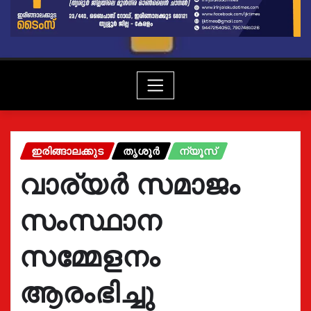
ഇരിങ്ങാലക്കുട
തൃശൂർ
ന്യൂസ്
വാര്യർ സമാജം
സംസ്ഥാന
സമ്മേളനം
ആരംഭിച്ചു