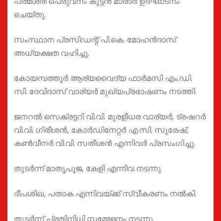
പത്മശ്രീ പെരുവനം കുട്ടൻ മാരാർ ഉദ്ഘാടനം
ചെയ്തു.
സംസ്ഥാന പ്രസിഡന്റ് പി.കെ. മോഹൻദാസ്
അധ്യക്ഷത വഹിച്ചു.
കോയമ്പത്തൂർ ആര്യവൈദ്യ ഫാർമസി എം.ഡി.
സി. ദേവിദാസ് വാര്യർ മുഖ്യപ്രഭാഷണം നടത്തി.
ജനറൽ സെക്രട്ടറി വി.വി. മുരളീധര വാര്യർ, ട്രഷറർ
വി.വി. ഗിരീശൻ, കോർഡിനേറ്റർ എ.സി. സുരേഷ്,
കൺവീനർ വി.വി. സതീശൻ എന്നിവർ പ്രസംഗിച്ചു.
തുടർന്ന് മാതൃപൂജ, കേളി എന്നിവ നടന്നു.
ദീപശിഖ, പതാക എന്നിവയ്ക്ക് സ്വീകരണം നൽകി.
തുടർന്ന് പ്രതിനിധി സമ്മേളനം നടന്നു.