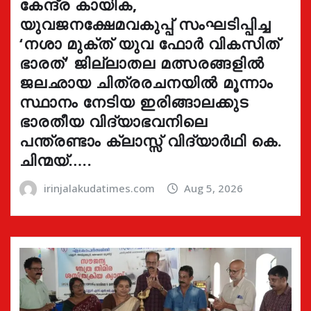
കേന്ദ്ര കായിക,
യുവജനക്ഷേമവകുപ്പ് സംഘടിപ്പിച്ച
‘നശാ മുക്ത് യുവ ഫോർ വികസിത്
ഭാരത്’ ജില്ലാതല മത്സരങ്ങളിൽ
ജലഛായ ചിത്രരചനയിൽ മൂന്നാം
സ്ഥാനം നേടിയ ഇരിങ്ങാലക്കുട
ഭാരതീയ വിദ്യാഭവനിലെ
പന്ത്രണ്ടാം ക്ലാസ്സ് വിദ്യാർഥി കെ.
ചിന്മയ്…..
irinjalakudatimes.com
Aug 5, 2026