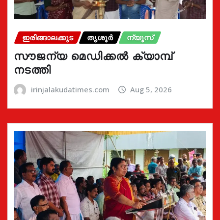
ഇരിങ്ങാലക്കുട
തൃശൂർ
ന്യൂസ്
സൗജന്യ മെഡിക്കൽ ക്യാമ്പ്
നടത്തി
irinjalakudatimes.com
Aug 5, 2026