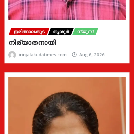
ഇരിങ്ങാലക്കുട
തൃശൂർ
ന്യൂസ്
നിര്യാതനായി
irinjalakudatimes.com
Aug 6, 2026