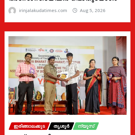
irinjalakudatimes.com
Aug 5, 2026
ഇരിങ്ങാലക്കുട
തൃശൂർ
ന്യൂസ്