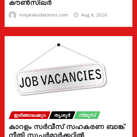
കൗൺസിലർ
irinjalakudatimes.com
Aug 6, 2026
ഇരിങ്ങാലക്കുട
തൃശൂർ
ന്യൂസ്
കാറളം സർവീസ് സഹകരണ ബാങ്ക്
നീതി സൂപ്പർമാർക്കറ്റിൽ