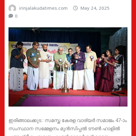
irinjalakudatimes.com
May 24, 2025
0
ഇരിങ്ങാലക്കുട : സമസ്ത കേരള വാര്യർ സമാജം 47-ാം
സംസ്ഥാന സമ്മേളനം മുൻസിപ്പൽ ടൗൺ ഹാളിൽ