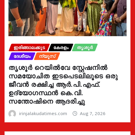
ഇരിങ്ങാലക്കുട
കേരളം
തൃശൂർ
ദേശീയം
ന്യൂസ്
തൃശൂർ റെയിൽവേ സ്റ്റേഷനിൽ
സമയോചിത ഇടപെടലിലൂടെ ഒരു
ജീവൻ രക്ഷിച്ച ആർ.പി.എഫ്.
ഉദ്യോഗസ്ഥൻ കെ.വി.
സന്തോഷിനെ ആദരിച്ചു
irinjalakudatimes.com
Aug 7, 2026