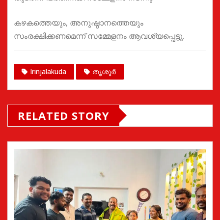
കഴകത്തെയും, അനുഷ്ഠാനത്തെയും
സംരക്ഷിക്കണമെന്ന് സമ്മേളനം ആവശ്യപ്പെട്ടു.
Irinjalakuda
തൃശൂർ
RELATED STORY