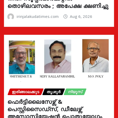
തൊഴിലവസരം ; അപേക്ഷ ക്ഷണിച്ചു
irinjalakudatimes.com
Aug 6, 2026
ഇരിങ്ങാലക്കുട
തൃശൂർ
ന്യൂസ്
ഫെർട്ടിലൈസേഴ്സ് &
പെസ്റ്റിസൈഡ്സ്, ഡീലേഴ്സ്
അസോസിയേഷൻ പൊതുയോഗം