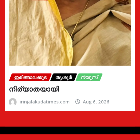
ഇരിങ്ങാലക്കുട
തൃശൂർ
ന്യൂസ്
നിര്യാതയായി
irinjalakudatimes.com
Aug 6, 2026
Copyright © 2024 | Irinjalakudatimes.com i
|
Newsio
by