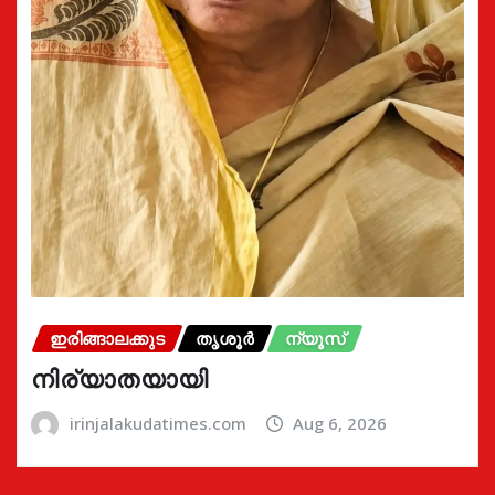
ഇരിങ്ങാലക്കുട
തൃശൂർ
ന്യൂസ്
നിര്യാതയായി
irinjalakudatimes.com
Aug 6, 2026