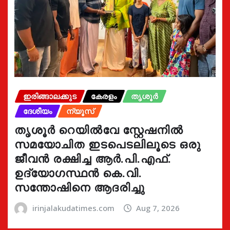
ഇരിങ്ങാലക്കുട
കേരളം
തൃശൂർ
ദേശീയം
ന്യൂസ്
തൃശൂർ റെയിൽവേ സ്റ്റേഷനിൽ
സമയോചിത ഇടപെടലിലൂടെ ഒരു
ജീവൻ രക്ഷിച്ച ആർ.പി.എഫ്.
ഉദ്യോഗസ്ഥൻ കെ.വി.
സന്തോഷിനെ ആദരിച്ചു
irinjalakudatimes.com
Aug 7, 2026