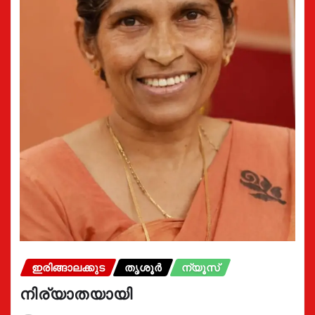
ഇരിങ്ങാലക്കുട
തൃശൂർ
ന്യൂസ്
നിര്യാതയായി