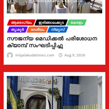
ആരോഗ്യം
ഇരിങ്ങാലക്കുട
കേരളം
തൃശൂർ
ദേശീയം
ന്യൂസ്
സൗജന്യ മെഡിക്കൽ പരിശോധന
ക്യാമ്പ് സംഘടിപ്പിച്ചു
irinjalakudatimes.com
Aug 9, 2026