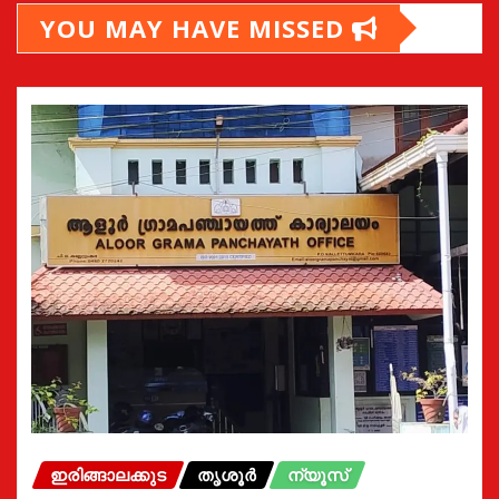
YOU MAY HAVE MISSED
ഇരിങ്ങാലക്കുട
തൃശൂർ
ന്യൂസ്