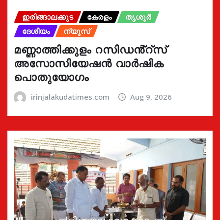
ഇരിങ്ങാലക്കുട
കേരളം
തൃശൂർ
ദേശീയം
ന്യൂസ്
മണ്ണാത്തിക്കുളം റസിഡൻ്റ്സ്
അസോസിയേഷൻ വാർഷിക
പൊതുയോഗം
irinjalakudatimes.com
Aug 9, 2026