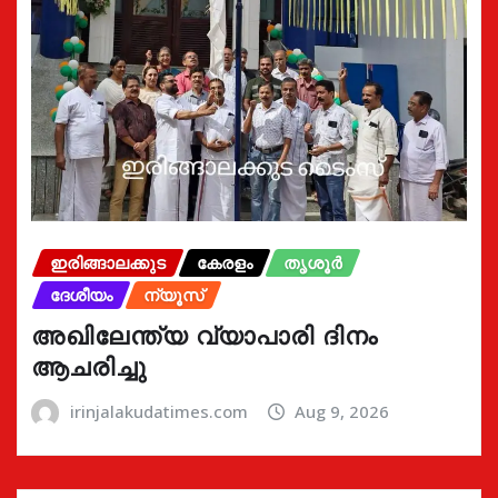
ഇരിങ്ങാലക്കുട
കേരളം
തൃശൂർ
ദേശീയം
ന്യൂസ്
അഖിലേന്ത്യ വ്യാപാരി ദിനം
ആചരിച്ചു
irinjalakudatimes.com
Aug 9, 2026