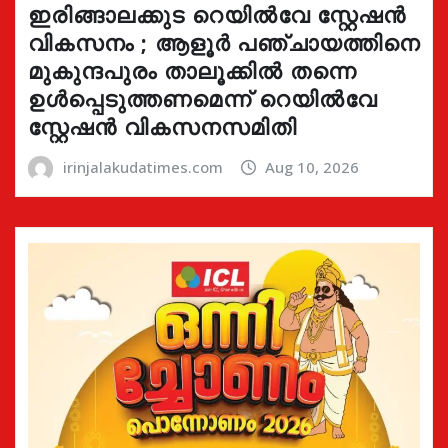
ഇരിങ്ങാലക്കുട റെയിൽവേ സ്റ്റേഷൻ
വികസനം ; ആളൂർ പഞ്ചായത്തിനെ
മുകുന്ദപുരം താലൂക്കിൽ തന്നെ
ഉൾപ്പെടുത്തണമെന്ന് റെയിൽവേ
സ്റ്റേഷൻ വികസനസമിതി
irinjalakudatimes.com
Aug 10, 2026