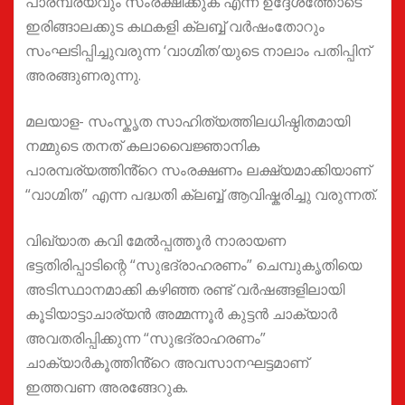
പാരമ്പര്യവും സംരക്ഷിക്കുക എന്ന ഉദ്ദേശത്തോടെ
ഇരിങ്ങാലക്കുട കഥകളി ക്ലബ്ബ് വർഷംതോറും
സംഘടിപ്പിച്ചുവരുന്ന ‘വാഗ്മിത’യുടെ നാലാം പതിപ്പിന്
അരങ്ങുണരുന്നു.
മലയാള- സംസ്കൃത സാഹിത്യത്തിലധിഷ്ഠിതമായി
നമ്മുടെ തനത് കലാവൈജ്ഞാനിക
പാരമ്പര്യത്തിൻ്റെ സംരക്ഷണം ലക്ഷ്യമാക്കിയാണ്
“വാഗ്മിത” എന്ന പദ്ധതി ക്ലബ്ബ് ആവിഷ്കരിച്ചു വരുന്നത്.
വിഖ്യാത കവി മേൽപ്പത്തൂർ നാരായണ
ഭട്ടതിരിപ്പാടിന്റെ “സുഭദ്രാഹരണം” ചെമ്പുകൃതിയെ
അടിസ്ഥാനമാക്കി കഴിഞ്ഞ രണ്ട് വർഷങ്ങളിലായി
കൂടിയാട്ടാചാര്യൻ അമ്മന്നൂർ കുട്ടൻ ചാക്യാർ
അവതരിപ്പിക്കുന്ന “സുഭദ്രാഹരണം”
ചാക്യാർകൂത്തിൻ്റെ അവസാനഘട്ടമാണ്
ഇത്തവണ അരങ്ങേറുക.