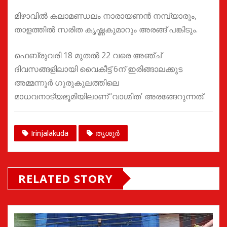
മിഴാവിൽ കലാമണ്ഡലം നാരായണൻ നമ്പ്യാരും,
താളത്തിൽ സരിത കൃഷ്ണകുമാറും അരങ്ങ് പങ്കിടും.
ഫെബ്രുവരി 18 മുതൽ 22 വരെ അഞ്ച്
ദിവസങ്ങളിലായി വൈകീട്ട് 6ന് ഇരിങ്ങാലക്കുട
അമ്മന്നൂർ ഗുരുകുലത്തിലെ
മാധവനാട്യഭൂമിയിലാണ് ‘വാഗ്മിത’ അരങ്ങേറുന്നത്.
Irinjalakuda
തൃശൂർ
RELATED STORY