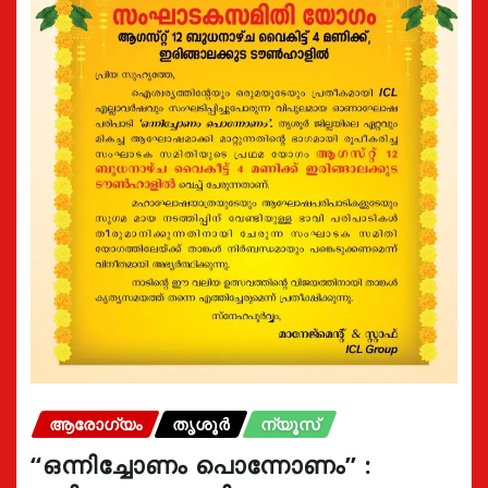
ആരോഗ്യം
തൃശൂർ
ന്യൂസ്
“ഒന്നിച്ചോണം പൊന്നോണം” :