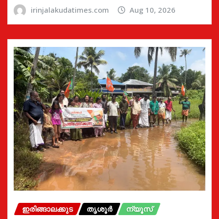
irinjalakudatimes.com
Aug 10, 2026
ഇരിങ്ങാലക്കുട
തൃശൂർ
ന്യൂസ്