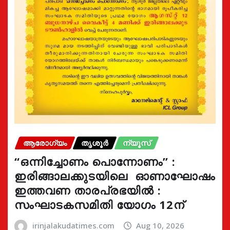
ആരോഗ്യം
തൃശൂർ
ന്യൂസ്
“ഒന്നിച്ചോണം പൊന്നോണം” :
ഇരിങ്ങാലക്കുടയിലെ ഓണാഘോഷം
ഇത്തവണ താരപ്രഭയിൽ :
സംഘാടകസമിതി യോഗം 12ന്
irinjalakudatimes.com
Aug 10, 2026