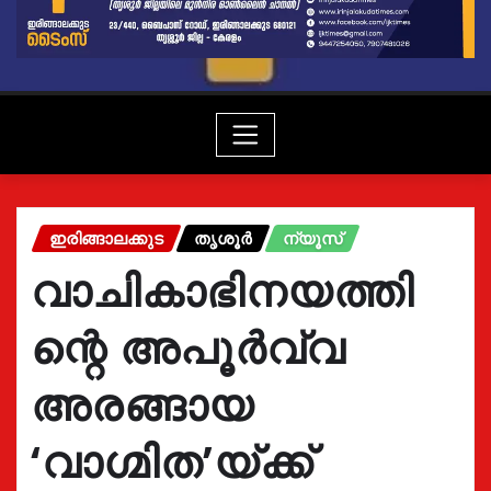
ഇരിങ്ങാലക്കുട
തൃശൂർ
ന്യൂസ്
വാചികാഭിനയത്തി
ന്റെ അപൂർവ്വ
അരങ്ങായ
‘വാഗ്മിത’യ്ക്ക്