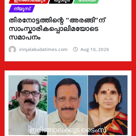
ന്യൂസ്
തിരനോട്ടത്തിന്റെ “അരങ്ങി”ന്
സാംസ്കാരികപ്പൊലിമയോടെ
സമാപനം
irinjalakudatimes.com
Aug 10, 2026