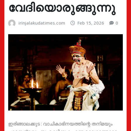
വേദിയൊരുങ്ങുന്നു
irinjalakudatimes.com
Feb 15, 2026
0
ഇരിങ്ങാലക്കുട : വാചികാഭിനയത്തിന്റെ തനിമയും