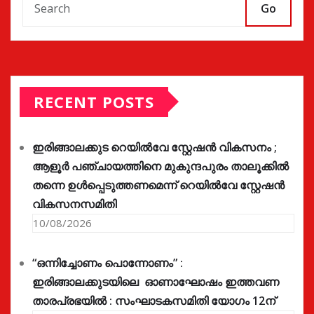
Go
RECENT POSTS
ഇരിങ്ങാലക്കുട റെയിൽവേ സ്റ്റേഷൻ വികസനം ;
ആളൂർ പഞ്ചായത്തിനെ മുകുന്ദപുരം താലൂക്കിൽ
തന്നെ ഉൾപ്പെടുത്തണമെന്ന് റെയിൽവേ സ്റ്റേഷൻ
വികസനസമിതി
10/08/2026
“ഒന്നിച്ചോണം പൊന്നോണം” :
ഇരിങ്ങാലക്കുടയിലെ ഓണാഘോഷം ഇത്തവണ
താരപ്രഭയിൽ : സംഘാടകസമിതി യോഗം 12ന്