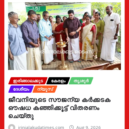
ഇരിങ്ങാലക്കുട
കേരളം
തൃശൂർ
ദേശീയം
ന്യൂസ്
ജീവനിയുടെ സൗജന്യ കർക്കടക
ഔഷധ കഞ്ഞിക്കൂട്ട് വിതരണം
ചെയ്തു
irinjalakudatimes.com
Aug 9, 2026