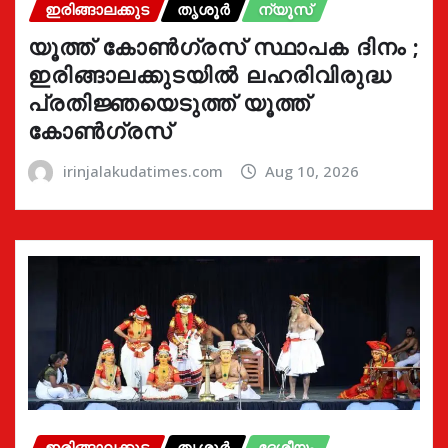
ഇരിങ്ങാലക്കുട
തൃശൂർ
ന്യൂസ്
യൂത്ത് കോൺഗ്രസ്‌ സ്ഥാപക ദിനം ;
ഇരിങ്ങാലക്കുടയിൽ ലഹരിവിരുദ്ധ
പ്രതിജ്ഞയെടുത്ത് യൂത്ത്
കോൺഗ്രസ്
irinjalakudatimes.com
Aug 10, 2026
ഇരിങ്ങാലക്കുട
തൃശൂർ
ദേശീയം