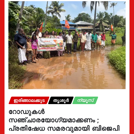
ഇരിങ്ങാലക്കുട
തൃശൂർ
ന്യൂസ്
റോഡുകൾ
സഞ്ചാരയോഗ്യമാക്കണം ;
പ്രതിഷേധ സമരവുമായി ബിജെപി