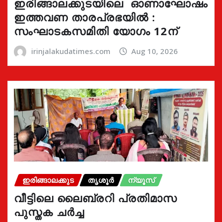
ഇരിങ്ങാലക്കുടയിലെ ഓണാഘോഷം
ഇത്തവണ താരപ്രഭയിൽ :
സംഘാടകസമിതി യോഗം 12ന്
irinjalakudatimes.com
Aug 10, 2026
ഇരിങ്ങാലക്കുട
തൃശൂർ
ന്യൂസ്
വീട്ടിലെ ലൈബ്രറി പ്രതിമാസ
പുസ്തക ചർച്ച