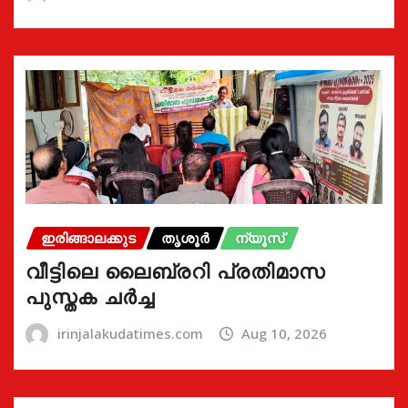
ഇരിങ്ങാലക്കുട
തൃശൂർ
ന്യൂസ്
വീട്ടിലെ ലൈബ്രറി പ്രതിമാസ
പുസ്തക ചർച്ച
irinjalakudatimes.com
Aug 10, 2026