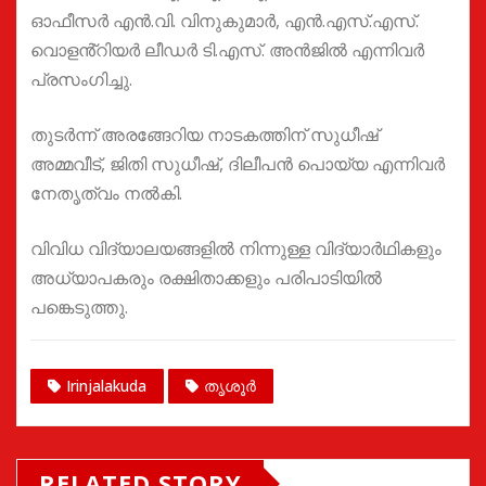
ഓഫീസർ എൻ.വി. വിനുകുമാർ, എൻ.എസ്.എസ്.
വൊളൻ്റിയർ ലീഡർ ടി.എസ്. അൻജിൽ എന്നിവർ
പ്രസംഗിച്ചു.
തുടർന്ന് അരങ്ങേറിയ നാടകത്തിന് സുധീഷ്
അമ്മവീട്, ജിതി സുധീഷ്, ദിലീപൻ പൊയ്യ എന്നിവർ
നേതൃത്വം നൽകി.
വിവിധ വിദ്യാലയങ്ങളിൽ നിന്നുള്ള വിദ്യാർഥികളും
അധ്യാപകരും രക്ഷിതാക്കളും പരിപാടിയിൽ
പങ്കെടുത്തു.
Irinjalakuda
തൃശൂർ
RELATED STORY