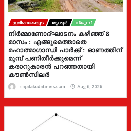
ഇരിങ്ങാലക്കുട
തൃശൂർ
ന്യൂസ്
നിർമ്മാണോദ്ഘാടനം കഴിഞ്ഞ് 8
മാസം : എങ്ങുമെത്താതെ
മഹാത്മാഗാന്ധി പാർക്ക് : ഓണത്തിന്
മുമ്പ് പണിതീർക്കുമെന്ന്
കരാറുകാരൻ പറഞ്ഞതായി
കൗൺസിലർ
irinjalakudatimes.com
Aug 6, 2026