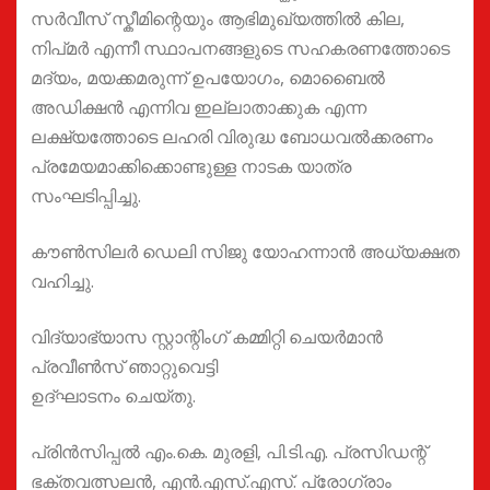
സർവീസ് സ്കീമിന്റെയും ആഭിമുഖ്യത്തിൽ കില,
നിപ്മർ എന്നീ സ്ഥാപനങ്ങളുടെ സഹകരണത്തോടെ
മദ്യം, മയക്കമരുന്ന് ഉപയോഗം, മൊബൈൽ
അഡിക്ഷൻ എന്നിവ ഇല്ലാതാക്കുക എന്ന
ലക്ഷ്യത്തോടെ ലഹരി വിരുദ്ധ ബോധവൽക്കരണം
പ്രമേയമാക്കിക്കൊണ്ടുള്ള നാടക യാത്ര
സംഘടിപ്പിച്ചു.
കൗൺസിലർ ഡെലി സിജു യോഹന്നാൻ അധ്യക്ഷത
വഹിച്ചു.
വിദ്യാഭ്യാസ സ്റ്റാന്റിംഗ് കമ്മിറ്റി ചെയർമാൻ
പ്രവീൺസ് ഞാറ്റുവെട്ടി
ഉദ്ഘാടനം ചെയ്തു.
പ്രിൻസിപ്പൽ എം.കെ. മുരളി, പി.ടി.എ. പ്രസിഡന്റ്
ഭക്തവത്സലൻ, എൻ.എസ്.എസ്. പ്രോഗ്രാം