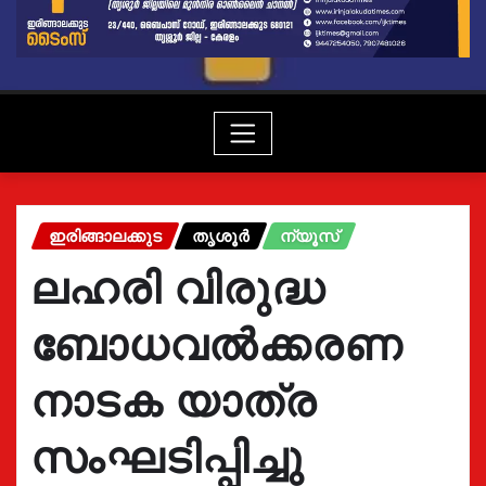
ഇരിങ്ങാലക്കുട
തൃശൂർ
ന്യൂസ്
ലഹരി വിരുദ്ധ
ബോധവൽക്കരണ
നാടക യാത്ര
സംഘടിപ്പിച്ചു