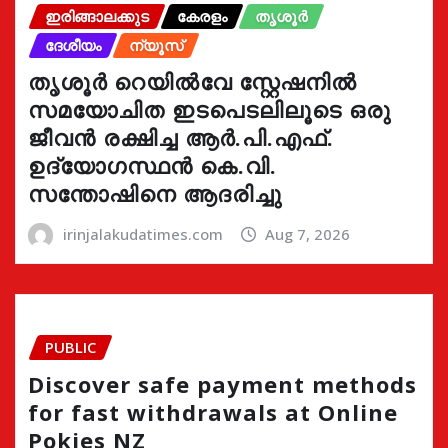
ഇരിങ്ങാലക്കുട
കേരളം
തൃശൂർ
ദേശീയം
ന്യൂസ്
തൃശൂർ റെയിൽവേ സ്റ്റേഷനിൽ
സമയോചിത ഇടപെടലിലൂടെ ഒരു
ജീവൻ രക്ഷിച്ച ആർ.പി.എഫ്.
ഉദ്യോഗസ്ഥൻ കെ.വി.
സന്തോഷിനെ ആദരിച്ചു
irinjalakudatimes.com
Aug 7, 2026
PUBLIC
Discover safe payment methods
for fast withdrawals at Online
Pokies NZ