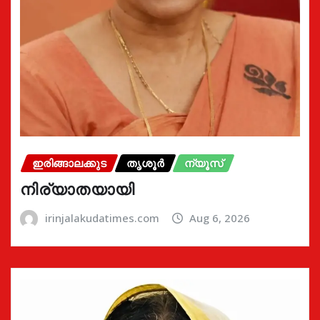
ഇരിങ്ങാലക്കുട
തൃശൂർ
ന്യൂസ്
നിര്യാതയായി
irinjalakudatimes.com
Aug 6, 2026