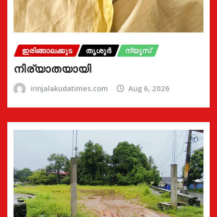
ഇരിങ്ങാലക്കുട
തൃശൂർ
ന്യൂസ്
നിര്യാതയായി
irinjalakudatimes.com
Aug 6, 2026