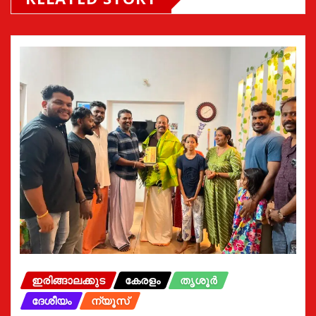
ഇരിങ്ങാലക്കുട
കേരളം
തൃശൂർ
ദേശീയം
ന്യൂസ്