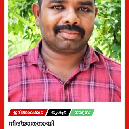
ഇരിങ്ങാലക്കുട
തൃശൂർ
ന്യൂസ്
നിര്യാതനായി