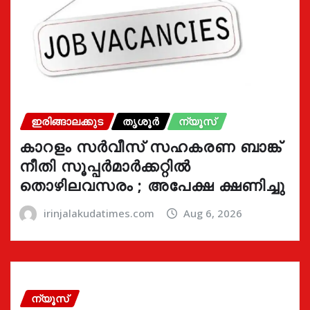
ഇരിങ്ങാലക്കുട
തൃശൂർ
ന്യൂസ്
കാറളം സർവീസ് സഹകരണ ബാങ്ക്
നീതി സൂപ്പർമാർക്കറ്റിൽ
തൊഴിലവസരം ; അപേക്ഷ ക്ഷണിച്ചു
irinjalakudatimes.com
Aug 6, 2026
ന്യൂസ്