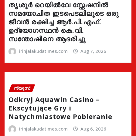
തൃശൂർ റെയിൽവേ സ്റ്റേഷനിൽ
സമയോചിത ഇടപെടലിലൂടെ ഒരു
ജീവൻ രക്ഷിച്ച ആർ.പി.എഫ്.
ഉദ്യോഗസ്ഥൻ കെ.വി.
സന്തോഷിനെ ആദരിച്ചു
irinjalakudatimes.com
Aug 7, 2026
ന്യൂസ്
Odkryj Aquawin Casino –
Ekscytujące Gry i
Natychmiastowe Pobieranie
irinjalakudatimes.com
Aug 6, 2026