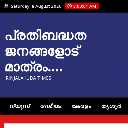
Skip
Saturday, 8 August 2026
8:00:02 AM
to
content
പ്രതിബദ്ധത
ജനങ്ങളോട്
മാത്രം….
IRINJALAKUDA TIMES
ന്യൂസ്
ദേശീയം
കേരളം
തൃശൂർ