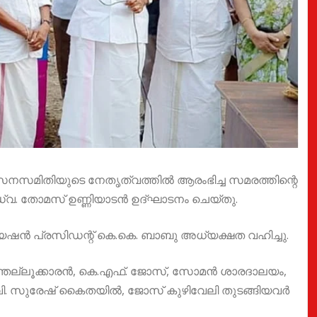
 വികസനസമിതിയുടെ നേതൃത്വത്തില്‍ ആരംഭിച്ച സമരത്തിന്റെ
അഡ്വ. തോമസ് ഉണ്ണിയാടന്‍ ഉദ്ഘാടനം ചെയ്തു.
ന്‍ പ്രസിഡന്റ് കെ.കെ. ബാബു അധ്യക്ഷത വഹിച്ചു.
 പന്തല്ലൂക്കാരന്‍, കെ.എഫ്. ജോസ്, സോമന്‍ ശാരദാലയം,
‍, കെ.വി. സുരേഷ് കൈതയില്‍, ജോസ് കുഴിവേലി തുടങ്ങിയവര്‍