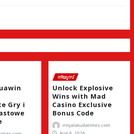
ന്യൂസ്
quawin
Unlock Explosive
Wins with Mad
e Gry i
Casino Exclusive
astowe
Bonus Code
e
irinjalakudatimes.com
Aug 6, 2026
atimes.com