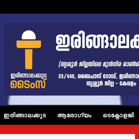
ഇരിങ്ങാലക്കുട
ആരോഗ്യം
ടെക്നോളജി