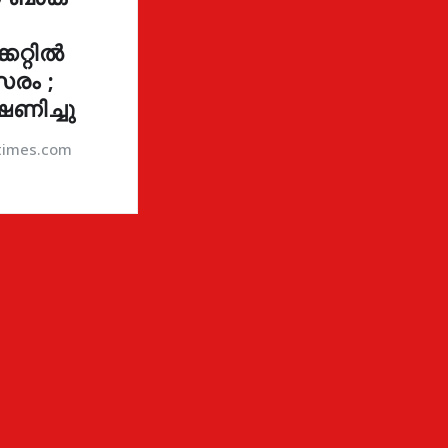
കറ്റിൽ
രം ;
ഷണിച്ചു
atimes.com