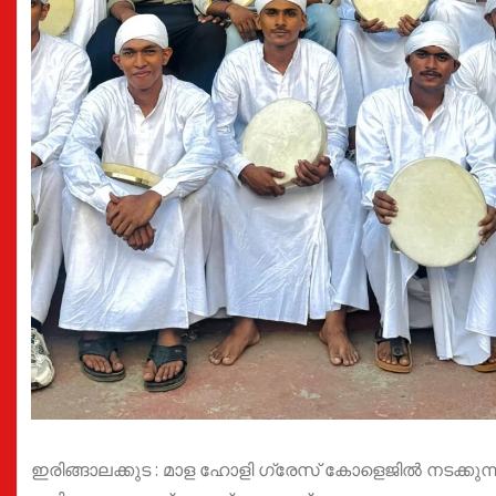
ഇരിങ്ങാലക്കുട : മാള ഹോളി ഗ്രേസ് കോളെജിൽ നടക്കുന്