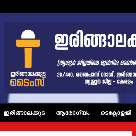
ഇരിങ്ങാലക്കുട
ആരോഗ്യം
ടെക്നോളജി