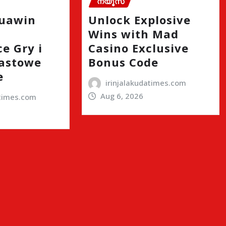
ന്യൂസ്
quawin
Unlock Explosive
Wins with Mad
e Gry i
Casino Exclusive
astowe
Bonus Code
e
irinjalakudatimes.com
Aug 6, 2026
atimes.com