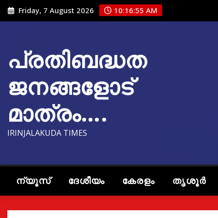
Skip
Friday, 7 August 2026
10:16:56 AM
to
content
പ്രതിബദ്ധത
ജനങ്ങളോട്
മാത്രം….
IRINJALAKUDA TIMES
ന്യൂസ്
ദേശീയം
കേരളം
തൃശൂർ