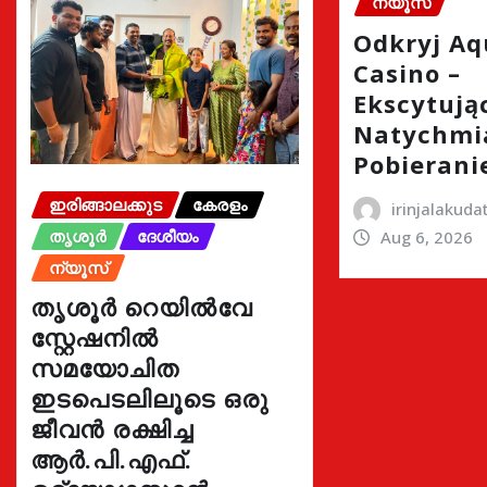
ന്യൂസ്
Odkryj A
Casino –
Ekscytując
Natychmi
Pobierani
ഇരിങ്ങാലക്കുട
കേരളം
irinjalakud
തൃശൂർ
ദേശീയം
Aug 6, 2026
ന്യൂസ്
തൃശൂർ റെയിൽവേ
സ്റ്റേഷനിൽ
സമയോചിത
ഇടപെടലിലൂടെ ഒരു
ജീവൻ രക്ഷിച്ച
ആർ.പി.എഫ്.