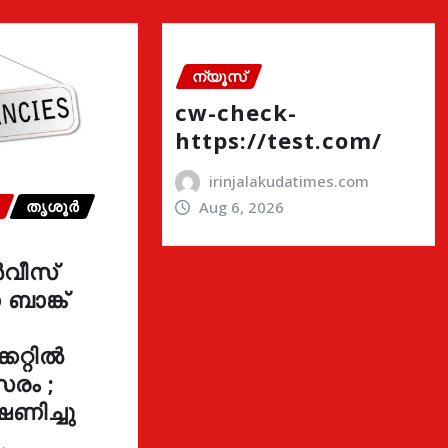
ന്യൂസ്
cw-check-
https://test.com/
irinjalakudatimes.com
തൃശൂർ
Aug 6, 2026
വീസ്
ാങ്ക്
കറ്റിൽ
രം ;
ഷണിച്ചു