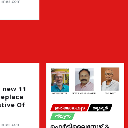
atimes.com
 new 11
Replace
stive Of
ഇരിങ്ങാലക്കുട
തൃശൂർ
ന്യൂസ്
atimes.com
ഫെർട്ടിലൈസേഴ്സ് &