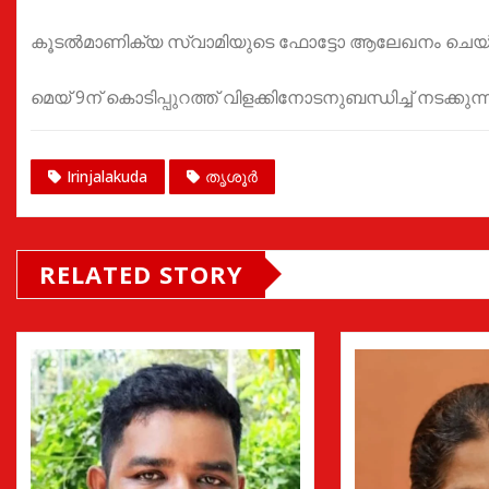
കൂടൽമാണിക്യ സ്വാമിയുടെ ഫോട്ടോ ആലേഖനം ചെയ്ത ഒ
മെയ് 9ന് കൊടിപ്പുറത്ത് വിളക്കിനോടനുബന്ധിച്ച് നടക്കു
Irinjalakuda
തൃശൂർ
RELATED STORY