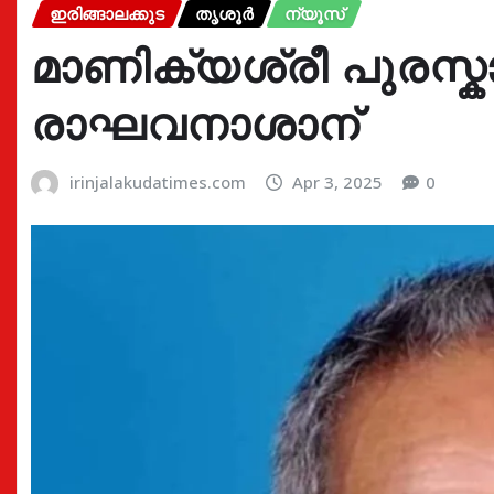
ഇരിങ്ങാലക്കുട
തൃശൂർ
ന്യൂസ്
മാണിക്യശ്രീ പുരസ്
രാഘവനാശാന്
irinjalakudatimes.com
Apr 3, 2025
0