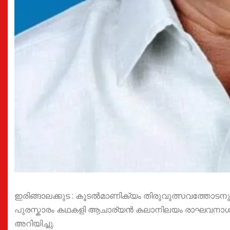
ഇരിങ്ങാലക്കുട : കൂടൽമാണിക്യം തിരുവുത്സവത്തോടന
പുരസ്കാരം കഥകളി ആചാര്യൻ കലാനിലയം രാഘവനാശാന്
അറിയിച്ചു.