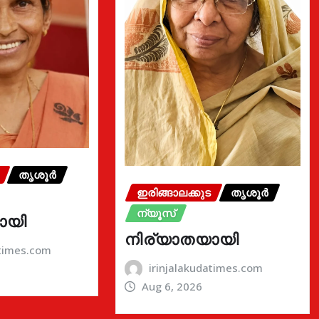
തൃശൂർ
ഇരിങ്ങാലക്കുട
തൃശൂർ
ന്യൂസ്
ായി
നിര്യാതയായി
atimes.com
irinjalakudatimes.com
Aug 6, 2026