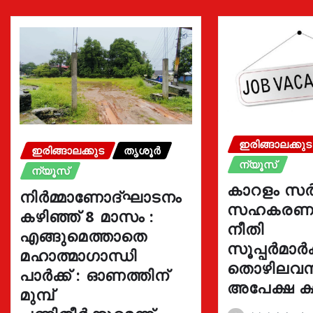
ഇരിങ്ങാലക്കുട
ഇരിങ്ങാലക്കുട
തൃശൂർ
ന്യൂസ്
ന്യൂസ്
കാറളം സർ
നിർമ്മാണോദ്ഘാടനം
സഹകരണ ബ
കഴിഞ്ഞ് 8 മാസം :
നീതി
എങ്ങുമെത്താതെ
സൂപ്പർമാർക്
മഹാത്മാഗാന്ധി
തൊഴിലവസ
പാർക്ക് : ഓണത്തിന്
അപേക്ഷ ക്
മുമ്പ്