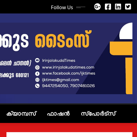
Follow Us
ക്യാമ്പസ്
ഫാഷൻ
സ്പോർട്സ്