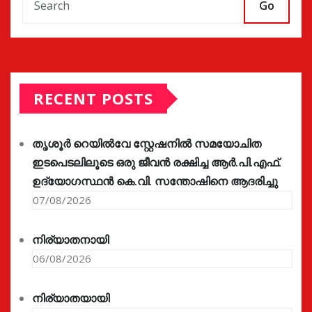
Go
RECENT POSTS
തൃശൂർ റെയിൽവേ സ്റ്റേഷനിൽ സമയോചിത
ഇടപെടലിലൂടെ ഒരു ജീവൻ രക്ഷിച്ച ആർ.പി.എഫ്.
ഉദ്യോഗസ്ഥൻ കെ.വി. സന്തോഷിനെ ആദരിച്ചു
07/08/2026
നിര്യാതനായി
06/08/2026
നിര്യാതയായി