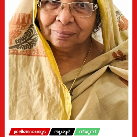
ഇരിങ്ങാലക്കുട
തൃശൂർ
ന്യൂസ്