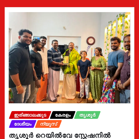
ഇരിങ്ങാലക്കുട
കേരളം
തൃശൂർ
ദേശീയം
ന്യൂസ്
തൃശൂർ റെയിൽവേ സ്റ്റേഷനിൽ