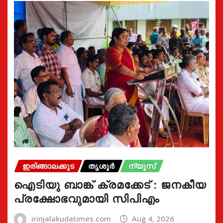
ഇരിങ്ങാലക്കുട
തൃശൂർ
ന്യൂസ്
ഐടിയു ബാങ്ക് ക്രമക്കേട് : ജനകീയ
പ്രക്ഷോഭവുമായി സിപിഎം
irinjalakudatimes.com
Aug 4, 2026