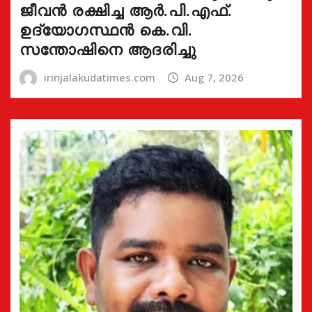
ജീവൻ രക്ഷിച്ച ആർ.പി.എഫ്.
ഉദ്യോഗസ്ഥൻ കെ.വി.
സന്തോഷിനെ ആദരിച്ചു
irinjalakudatimes.com
Aug 7, 2026