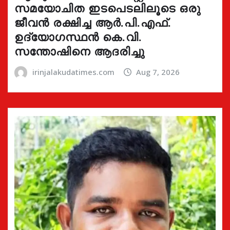
സമയോചിത ഇടപെടലിലൂടെ ഒരു
ജീവൻ രക്ഷിച്ച ആർ.പി.എഫ്.
ഉദ്യോഗസ്ഥൻ കെ.വി.
സന്തോഷിനെ ആദരിച്ചു
irinjalakudatimes.com
Aug 7, 2026