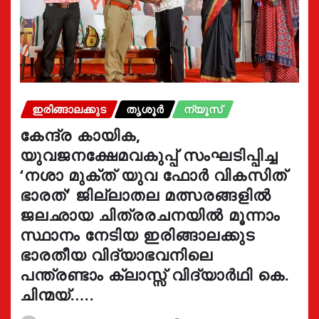
ഇരിങ്ങാലക്കുട
തൃശൂർ
ന്യൂസ്
കേന്ദ്ര കായിക,
യുവജനക്ഷേമവകുപ്പ് സംഘടിപ്പിച്ച
‘നശാ മുക്ത് യുവ ഫോർ വികസിത്
ഭാരത്’ ജില്ലാതല മത്സരങ്ങളിൽ
ജലഛായ ചിത്രരചനയിൽ മൂന്നാം
സ്ഥാനം നേടിയ ഇരിങ്ങാലക്കുട
ഭാരതീയ വിദ്യാഭവനിലെ
പന്ത്രണ്ടാം ക്ലാസ്സ് വിദ്യാർഥി കെ.
ചിന്മയ്…..