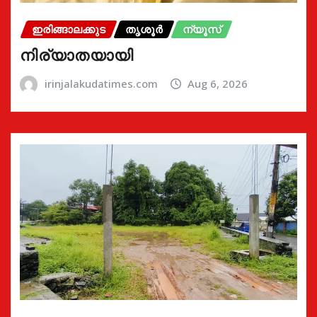
ഇരിങ്ങാലക്കുട
തൃശൂർ
ന്യൂസ്
നിര്യാതയായി
irinjalakudatimes.com
Aug 6, 2026