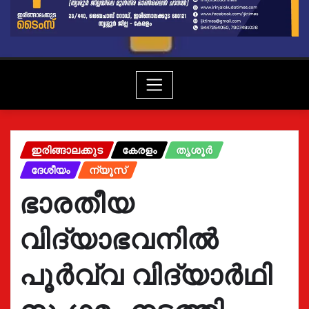
ഇരിങ്ങാലക്കുട
കേരളം
തൃശൂർ
ദേശീയം
ന്യൂസ്
ഭാരതീയ
വിദ്യാഭവനിൽ
പൂർവ്വ വിദ്യാർഥി