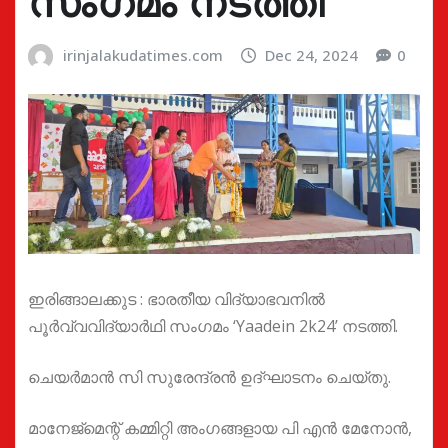
സംഗമം നടത്തി
irinjalakudatimes.com
Dec 24, 2024
0
ഇരിങ്ങാലക്കുട : ഭാരതീയ വിദ്യാഭവനിൽ
പൂർവ്വവിദ്യാർഥി സംഗമം ‘Yaadein 2k24’ നടത്തി.
ചെയർമാൻ സി സുരേന്ദ്രൻ ഉദ്ഘാടനം ചെയ്തു.
മാനേജ്മെന്റ് കമ്മിറ്റി അംഗങ്ങളായ പി എൻ മേനോൻ,