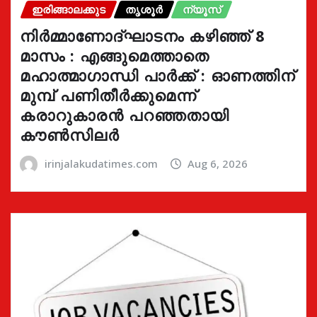
ഇരിങ്ങാലക്കുട
തൃശൂർ
ന്യൂസ്
നിർമ്മാണോദ്ഘാടനം കഴിഞ്ഞ് 8
മാസം : എങ്ങുമെത്താതെ
മഹാത്മാഗാന്ധി പാർക്ക് : ഓണത്തിന്
മുമ്പ് പണിതീർക്കുമെന്ന്
കരാറുകാരൻ പറഞ്ഞതായി
കൗൺസിലർ
irinjalakudatimes.com
Aug 6, 2026