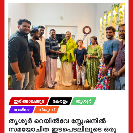
ഇരിങ്ങാലക്കുട
കേരളം
തൃശൂർ
ദേശീയം
ന്യൂസ്
തൃശൂർ റെയിൽവേ സ്റ്റേഷനിൽ
സമയോചിത ഇടപെടലിലൂടെ ഒരു