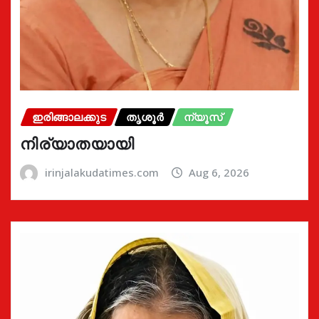
ഇരിങ്ങാലക്കുട
തൃശൂർ
ന്യൂസ്
നിര്യാതയായി
irinjalakudatimes.com
Aug 6, 2026