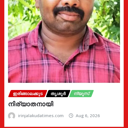
ഇരിങ്ങാലക്കുട
തൃശൂർ
ന്യൂസ്
നിര്യാതനായി
irinjalakudatimes.com
Aug 6, 2026