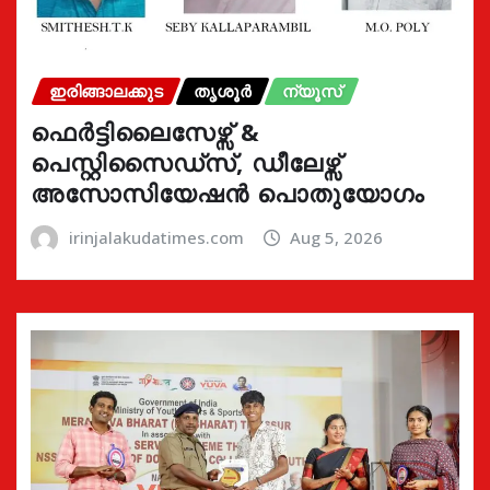
ഇരിങ്ങാലക്കുട
തൃശൂർ
ന്യൂസ്
ഫെർട്ടിലൈസേഴ്സ് &
പെസ്റ്റിസൈഡ്സ്, ഡീലേഴ്സ്
അസോസിയേഷൻ പൊതുയോഗം
irinjalakudatimes.com
Aug 5, 2026