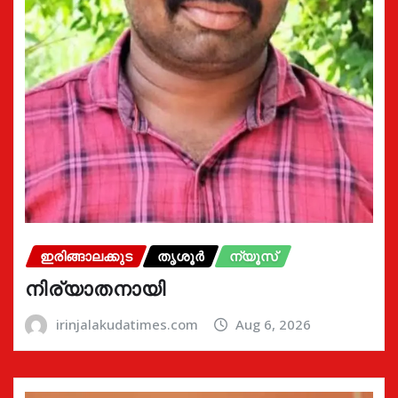
ഇരിങ്ങാലക്കുട
തൃശൂർ
ന്യൂസ്
നിര്യാതനായി
irinjalakudatimes.com
Aug 6, 2026