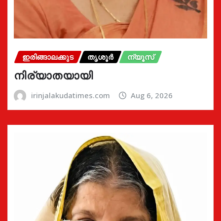
ഇരിങ്ങാലക്കുട
തൃശൂർ
ന്യൂസ്
നിര്യാതയായി
irinjalakudatimes.com
Aug 6, 2026