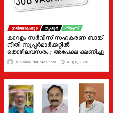
ഇരിങ്ങാലക്കുട
തൃശൂർ
ന്യൂസ്
കാറളം സർവീസ് സഹകരണ ബാങ്ക്
നീതി സൂപ്പർമാർക്കറ്റിൽ
തൊഴിലവസരം ; അപേക്ഷ ക്ഷണിച്ചു
irinjalakudatimes.com
Aug 6, 2026