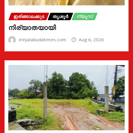
ഇരിങ്ങാലക്കുട
തൃശൂർ
ന്യൂസ്
നിര്യാതയായി
irinjalakudatimes.com
Aug 6, 2026