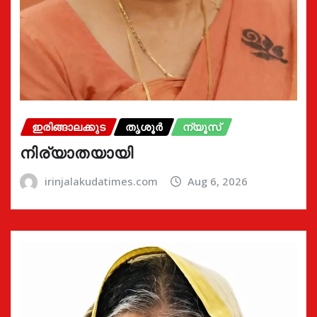
ഇരിങ്ങാലക്കുട
തൃശൂർ
ന്യൂസ്
നിര്യാതയായി
irinjalakudatimes.com
Aug 6, 2026