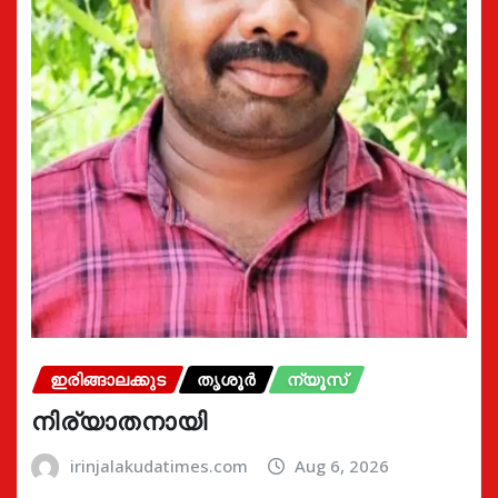
ഇരിങ്ങാലക്കുട
തൃശൂർ
ന്യൂസ്
നിര്യാതനായി
irinjalakudatimes.com
Aug 6, 2026