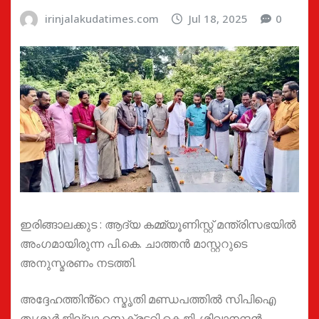
irinjalakudatimes.com
Jul 18, 2025
0
ഇരിങ്ങാലക്കുട : ആദ്യ കമ്മ്യൂണിസ്റ്റ് മന്ത്രിസഭയിൽ
അംഗമായിരുന്ന പി.കെ. ചാത്തൻ മാസ്റ്ററുടെ
അനുസ്മരണം നടത്തി.
അദ്ദേഹത്തിൻ്റെ സ്മൃതി മണ്ഡപത്തിൽ സിപിഐ
തൃശ്ശൂർ ജില്ലാ സെക്രട്ടറി കെ.ജി. ശിവാനന്ദൻ