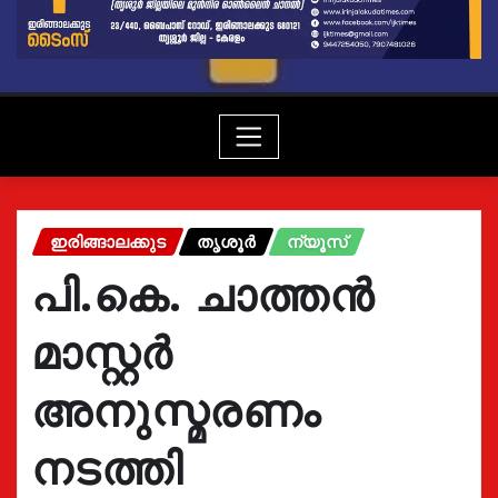
ഇരിങ്ങാലക്കുട
തൃശൂർ
ന്യൂസ്
പി.കെ. ചാത്തൻ
മാസ്റ്റർ
അനുസ്മരണം
നടത്തി