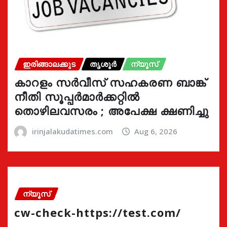
ഇരിങ്ങാലക്കുട
തൃശൂർ
ന്യൂസ്
കാറളം സർവീസ് സഹകരണ ബാങ്ക്
നീതി സൂപ്പർമാർക്കറ്റിൽ
തൊഴിലവസരം ; അപേക്ഷ ക്ഷണിച്ചു
irinjalakudatimes.com
Aug 6, 2026
ന്യൂസ്
cw-check-https://test.com/