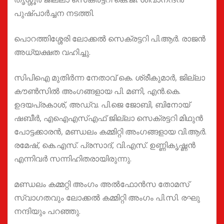
പുഷ്പാർച്ചന നടത്തി.
പൊറത്തിശ്ശേരി ലോക്കൽ സെക്രട്ടറി പി.ആർ. രാജൻ
അധ്യക്ഷത വഹിച്ചു.
സിപിഐ മുതിർന്ന നേതാവ് കെ. ശ്രീകുമാർ, ജില്ലാ
കൗൺസിൽ അംഗങ്ങളായ പി. മണി, എൻ.കെ.
ഉദയപ്രകാശ്, അഡ്വ. പി.ജെ ജോബി, ബിനോയ്
ഷബീർ, എഐഎസ്എഫ് ജില്ലാ സെക്രട്ടറി മിഥുൻ
പോട്ടക്കാരൻ, മണ്ഡലം കമ്മിറ്റി അംഗങ്ങളായ വി.ആർ.
രമേഷ്, കെ.എസ്. പ്രസാദ്, വി.എസ്. ഉണ്ണികൃഷ്ണൻ
എന്നിവർ സന്നിഹിതരായിരുന്നു.
മണ്ഡലം കമ്മറ്റി അംഗം അൽഫോൻസ തോമസ്
സ്വാഗതവും ലോക്കൽ കമ്മിറ്റി അംഗം പി.സി. രഘു
നന്ദിയും പറഞ്ഞു.