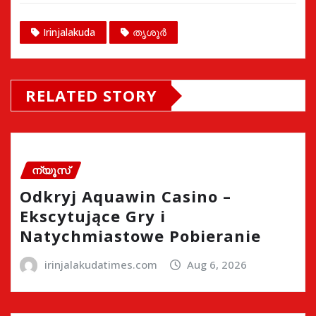
Irinjalakuda
തൃശൂർ
RELATED STORY
ന്യൂസ്
Odkryj Aquawin Casino –
Ekscytujące Gry i
Natychmiastowe Pobieranie
irinjalakudatimes.com
Aug 6, 2026