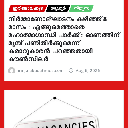
ഇരിങ്ങാലക്കുട
തൃശൂർ
ന്യൂസ്
നിർമ്മാണോദ്ഘാടനം കഴിഞ്ഞ് 8
മാസം : എങ്ങുമെത്താതെ
മഹാത്മാഗാന്ധി പാർക്ക് : ഓണത്തിന്
മുമ്പ് പണിതീർക്കുമെന്ന്
കരാറുകാരൻ പറഞ്ഞതായി
കൗൺസിലർ
irinjalakudatimes.com
Aug 6, 2026