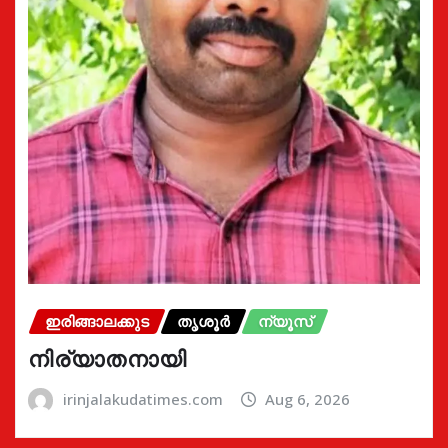
ഇരിങ്ങാലക്കുട
തൃശൂർ
ന്യൂസ്
നിര്യാതനായി
irinjalakudatimes.com
Aug 6, 2026