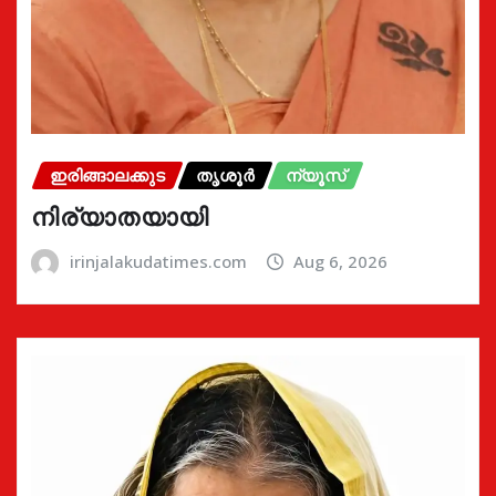
ഇരിങ്ങാലക്കുട
തൃശൂർ
ന്യൂസ്
നിര്യാതയായി
irinjalakudatimes.com
Aug 6, 2026