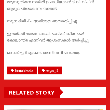
ആസൂത്രണ സമിതി ഉപാധ്യക്ഷൻ ടി.വി. വിപിൻ
ആമുഖപ്രഭാഷണം നടത്തി.
സുധ ദിലീപ് പദ്ധതിരേഖ അവതരിപ്പിച്ചു.
ഈശ്വരി ജയൻ, കെ.വി. ഹജീഷ്, ബിനോയ്
കോലാന്ത്ര എന്നിവർ ആശംസകൾ അർപ്പിച്ചു.
സെക്രട്ടറി എം.കെ. രജനി നന്ദി പറഞ്ഞു.
Irinjalakuda
തൃശൂർ
RELATED STORY