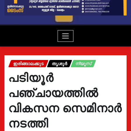
ഇരിങ്ങാലക്കുട
തൃശൂർ
ന്യൂസ്
പടിയൂർ
പഞ്ചായത്തിൽ
വികസന സെമിനാർ
നടത്തി