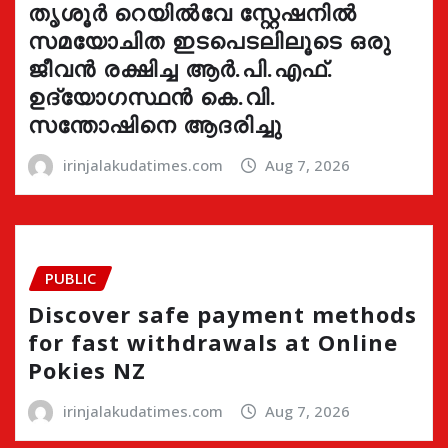
തൃശൂർ റെയിൽവേ സ്റ്റേഷനിൽ
സമയോചിത ഇടപെടലിലൂടെ ഒരു
ജീവൻ രക്ഷിച്ച ആർ.പി.എഫ്.
ഉദ്യോഗസ്ഥൻ കെ.വി.
സന്തോഷിനെ ആദരിച്ചു
irinjalakudatimes.com
Aug 7, 2026
PUBLIC
Discover safe payment methods
for fast withdrawals at Online
Pokies NZ
irinjalakudatimes.com
Aug 7, 2026