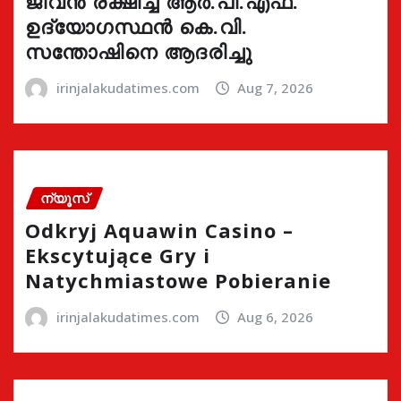
ജീവൻ രക്ഷിച്ച ആർ.പി.എഫ്.
ഉദ്യോഗസ്ഥൻ കെ.വി.
സന്തോഷിനെ ആദരിച്ചു
irinjalakudatimes.com
Aug 7, 2026
ന്യൂസ്
Odkryj Aquawin Casino –
Ekscytujące Gry i
Natychmiastowe Pobieranie
irinjalakudatimes.com
Aug 6, 2026