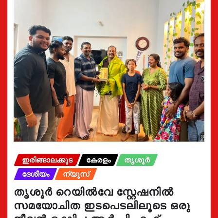
ഇരിങ്ങാലക്കുട
കേരളം
തൃശൂർ
ദേശീയം
ന്യൂസ്
തൃശൂർ റെയിൽവേ സ്റ്റേഷനിൽ
സമയോചിത ഇടപെടലിലൂടെ ഒരു