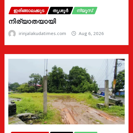
ഇരിങ്ങാലക്കുട
തൃശൂർ
ന്യൂസ്
നിര്യാതയായി
irinjalakudatimes.com
Aug 6, 2026