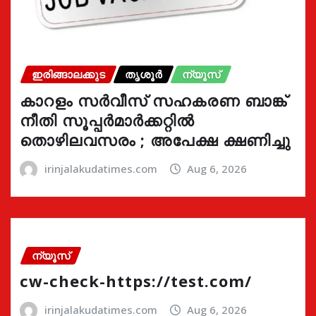
ഇരിങ്ങാലക്കുട
തൃശൂർ
ന്യൂസ്
കാറളം സർവീസ് സഹകരണ ബാങ്ക്
നീതി സൂപ്പർമാർക്കറ്റിൽ
തൊഴിലവസരം ; അപേക്ഷ ക്ഷണിച്ചു
irinjalakudatimes.com
Aug 6, 2026
ന്യൂസ്
cw-check-https://test.com/
irinjalakudatimes.com
Aug 6, 2026