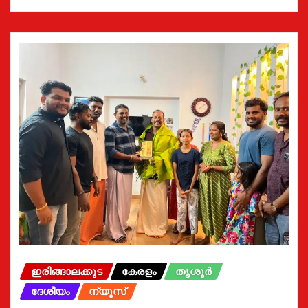
ഇരിങ്ങാലക്കുട
കേരളം
തൃശൂർ
ദേശീയം
ന്യൂസ്