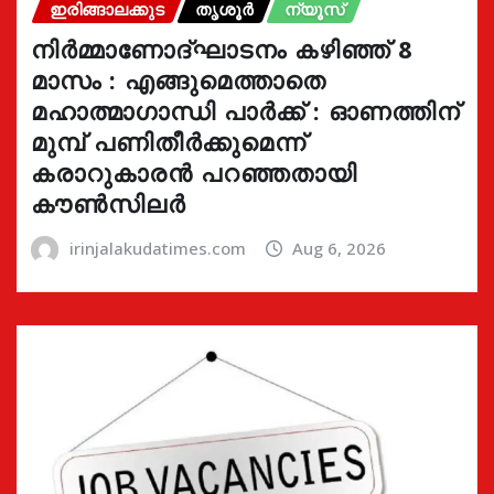
ഇരിങ്ങാലക്കുട
തൃശൂർ
ന്യൂസ്
നിർമ്മാണോദ്ഘാടനം കഴിഞ്ഞ് 8
മാസം : എങ്ങുമെത്താതെ
മഹാത്മാഗാന്ധി പാർക്ക് : ഓണത്തിന്
മുമ്പ് പണിതീർക്കുമെന്ന്
കരാറുകാരൻ പറഞ്ഞതായി
കൗൺസിലർ
irinjalakudatimes.com
Aug 6, 2026