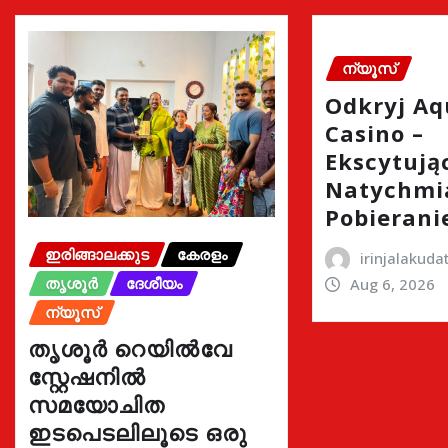
ന്യൂസ്
Odkryj A
Casino –
Ekscytując
Natychmi
Pobierani
ഇരിങ്ങാലക്കുട
കേരളം
irinjalakud
തൃശൂർ
ദേശീയം
Aug 6, 2026
ന്യൂസ്
തൃശൂർ റെയിൽവേ
സ്റ്റേഷനിൽ
സമയോചിത
ഇടപെടലിലൂടെ ഒരു