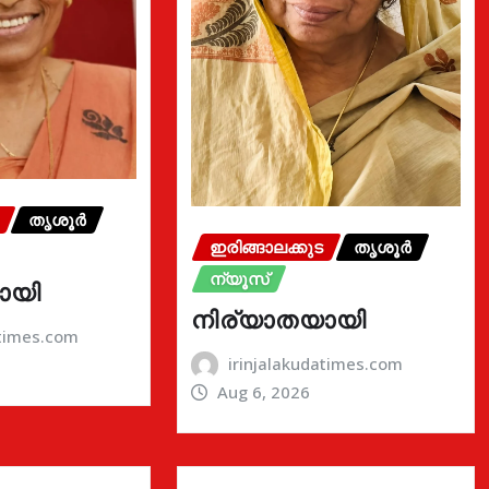
തൃശൂർ
ഇരിങ്ങാലക്കുട
തൃശൂർ
ന്യൂസ്
ായി
നിര്യാതയായി
atimes.com
irinjalakudatimes.com
Aug 6, 2026