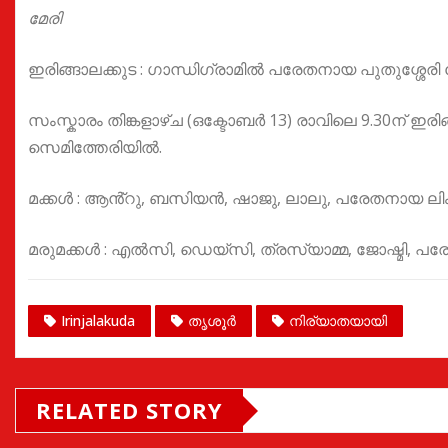
മേരി
ഇരിങ്ങാലക്കുട : ഗാന്ധിഗ്രാമിൽ പരേതനായ പുതുശ്ശേരി 
സംസ്കാരം തിങ്കളാഴ്ച (ഒക്ടോബർ 13) രാവിലെ 9.30ന് 
സെമിത്തേരിയിൽ.
മക്കൾ : ആൻ്റു, ബസിയൻ, ഷാജു, ലാലു, പരേതനായ ല
മരുമക്കൾ : എൽസി, ഡെയ്സി, ത്രസ്യാമ്മ, ജോഷ്മി, പ
Irinjalakuda
തൃശൂർ
നിര്യാതയായി
RELATED STORY