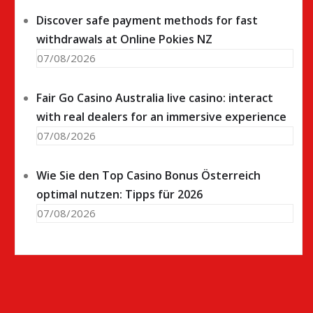
Discover safe payment methods for fast
withdrawals at Online Pokies NZ
07/08/2026
Fair Go Casino Australia live casino: interact
with real dealers for an immersive experience
07/08/2026
Wie Sie den Top Casino Bonus Österreich
optimal nutzen: Tipps für 2026
07/08/2026