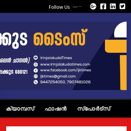
Follow Us
ക്യാമ്പസ്
ഫാഷൻ
സ്പോർട്സ്