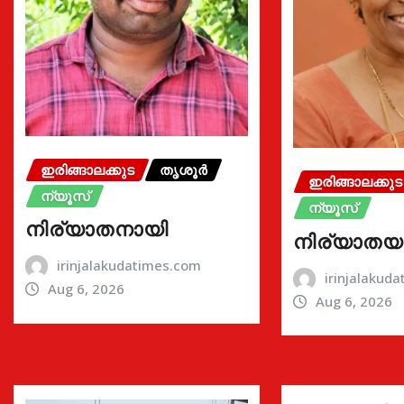
ഇരിങ്ങാലക്കുട
തൃശൂർ
ഇരിങ്ങാലക്കുട
ന്യൂസ്
ന്യൂസ്
നിര്യാതനായി
നിര്യാതയ
irinjalakudatimes.com
irinjalakud
Aug 6, 2026
Aug 6, 2026