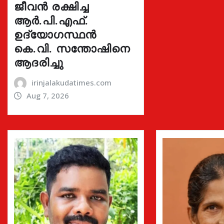
ജീവൻ രക്ഷിച്ച
ആർ.പി.എഫ്.
ഉദ്യോഗസ്ഥൻ
കെ.വി. സന്തോഷിനെ
ആദരിച്ചു
irinjalakudatimes.com
Aug 7, 2026