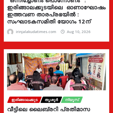
“ഒന്നിച്ചോണം പൊന്നോണം” :
ഇരിങ്ങാലക്കുടയിലെ ഓണാഘോഷം
ഇത്തവണ താരപ്രഭയിൽ :
സംഘാടകസമിതി യോഗം 12ന്
irinjalakudatimes.com
Aug 10, 2026
ഇരിങ്ങാലക്കുട
തൃശൂർ
ന്യൂസ്
വീട്ടിലെ ലൈബ്രറി പ്രതിമാസ