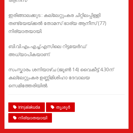
ആനീസ്
ഇരിങ്ങാലക്കുട : കല്ലേറ്റുംകര ചിറ്റിലപ്പിള്ളി
തണ്ട്യേയ്ക്കൽ തോമസ് ഭാര്യ ആനീസ് (77)
നിര്യാതയായി.
ബി.വി.എം.എച്ച്.എസിലെ റിട്ടയേർഡ്
അധ്യാപികയാണ്.
സംസ്കാരം ശനിയാഴ്ച (ജൂൺ 14) വൈകീട്ട് 4.30ന്
കല്ലേറ്റുംകര ഉണ്ണിമിശിഹാ ദേവാലയ
സെമിത്തേരിയിൽ.
Irinjalakuda
തൃശൂർ
നിര്യാതയായി