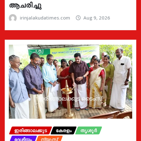
ആചരിച്ചു
irinjalakudatimes.com
Aug 9, 2026
ഇരിങ്ങാലക്കുട
കേരളം
തൃശൂർ
ദേശീയം
ന്യൂസ്