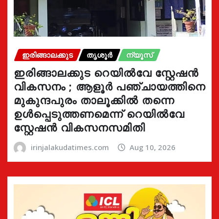
ഇരിങ്ങാലക്കുട
തൃശൂർ
ന്യൂസ്
ഇരിങ്ങാലക്കുട റെയിൽവേ സ്റ്റേഷൻ
വികസനം ; ആളൂർ പഞ്ചായത്തിനെ
മുകുന്ദപുരം താലൂക്കിൽ തന്നെ
ഉൾപ്പെടുത്തണമെന്ന് റെയിൽവേ
സ്റ്റേഷൻ വികസനസമിതി
irinjalakudatimes.com
Aug 10, 2026