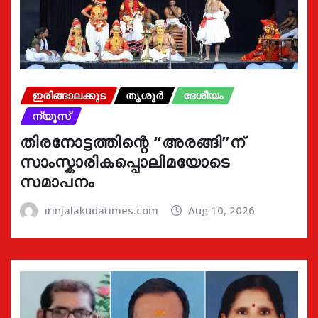
ഇരിങ്ങാലക്കുട
തൃശൂർ
ദേശീയം
ന്യൂസ്
തിരനോട്ടത്തിന്റെ “അരങ്ങി”ന്
സാംസ്കാരികപ്പൊലിമയോടെ
സമാപനം
irinjalakudatimes.com
Aug 10, 2026