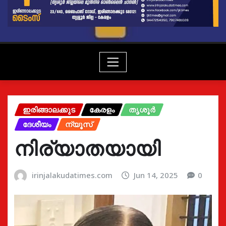
ഇരിങ്ങാലക്കുട
കേരളം
തൃശൂർ
ദേശീയം
ന്യൂസ്
നിര്യാതയായി
irinjalakudatimes.com
Jun 14, 2025
0