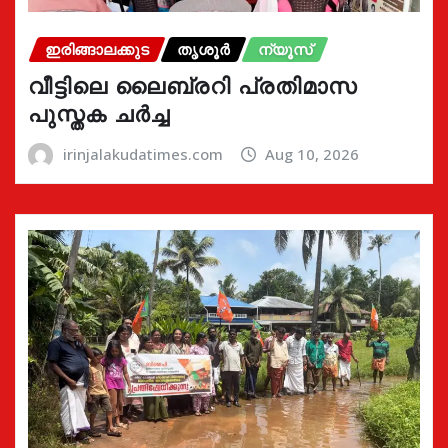
ഇരിങ്ങാലക്കുട
തൃശൂർ
ന്യൂസ്
വീട്ടിലെ ലൈബ്രറി പ്രതിമാസ
പുസ്തക ചർച്ച
irinjalakudatimes.com
Aug 10, 2026