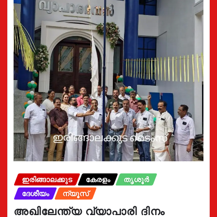
ഇരിങ്ങാലക്കുട
കേരളം
തൃശൂർ
ദേശീയം
ന്യൂസ്
അഖിലേന്ത്യ വ്യാപാരി ദിനം