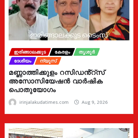
ഇരിങ്ങാലക്കുട
കേരളം
തൃശൂർ
ദേശീയം
ന്യൂസ്
മണ്ണാത്തിക്കുളം റസിഡൻ്റ്സ്
അസോസിയേഷൻ വാർഷിക
പൊതുയോഗം
irinjalakudatimes.com
Aug 9, 2026