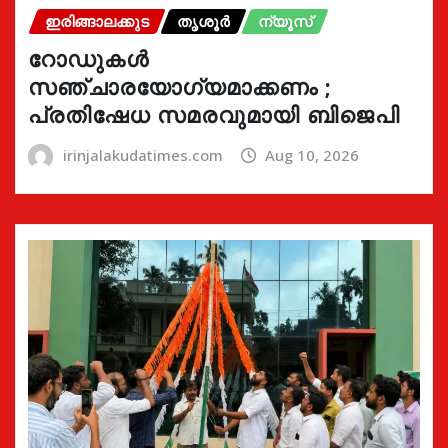
ഇരിങ്ങാലക്കുട
തൃശൂർ
ന്യൂസ്
റോഡുകൾ
സഞ്ചാരയോഗ്യമാക്കണം ;
പ്രതിഷേധ സമരവുമായി ബിജെപി
irinjalakudatimes.com
Aug 10, 2026