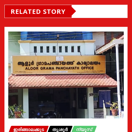
RELATED STORY
ഇരിങ്ങാലക്കുട
തൃശൂർ
ന്യൂസ്