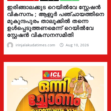
ഇരിങ്ങാലക്കുട റെയിൽവേ സ്റ്റേഷൻ
വികസനം ; ആളൂർ പഞ്ചായത്തിനെ
മുകുന്ദപുരം താലൂക്കിൽ തന്നെ
ഉൾപ്പെടുത്തണമെന്ന് റെയിൽവേ
സ്റ്റേഷൻ വികസനസമിതി
irinjalakudatimes.com
Aug 10, 2026