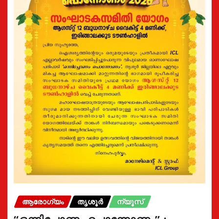
ആരോഗ്യം
തൃശൂർ
ന്യൂസ്