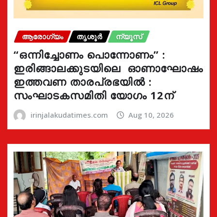
ആരോഗ്യം
തൃശൂർ
ന്യൂസ്
“ഒന്നിച്ചോണം പൊന്നോണം” :
ഇരിങ്ങാലക്കുടയിലെ ഓണാഘോഷം
ഇത്തവണ താരപ്രഭയിൽ :
സംഘാടകസമിതി യോഗം 12ന്
irinjalakudatimes.com
Aug 10, 2026