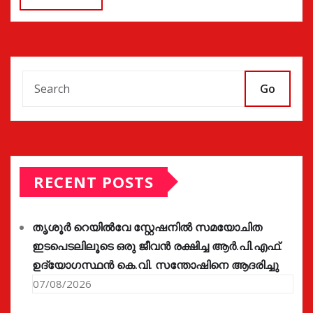
Go
RECENT POSTS
തൃശൂർ റെയിൽവേ സ്റ്റേഷനിൽ സമയോചിത
ഇടപെടലിലൂടെ ഒരു ജീവൻ രക്ഷിച്ച ആർ.പി.എഫ്.
ഉദ്യോഗസ്ഥൻ കെ.വി. സന്തോഷിനെ ആദരിച്ചു
07/08/2026