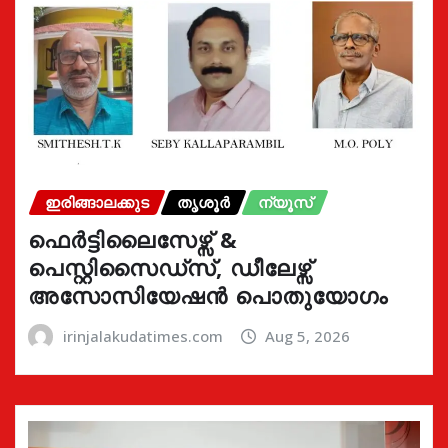
ഇരിങ്ങാലക്കുട
തൃശൂർ
ന്യൂസ്
ഫെർട്ടിലൈസേഴ്സ് &
പെസ്റ്റിസൈഡ്സ്, ഡീലേഴ്സ്
അസോസിയേഷൻ പൊതുയോഗം
irinjalakudatimes.com
Aug 5, 2026