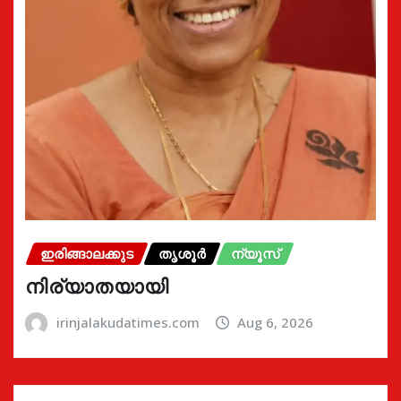
ഇരിങ്ങാലക്കുട
തൃശൂർ
ന്യൂസ്
നിര്യാതയായി
irinjalakudatimes.com
Aug 6, 2026