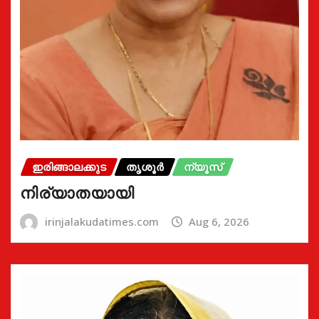
ഇരിങ്ങാലക്കുട
തൃശൂർ
ന്യൂസ്
നിര്യാതയായി
irinjalakudatimes.com
Aug 6, 2026