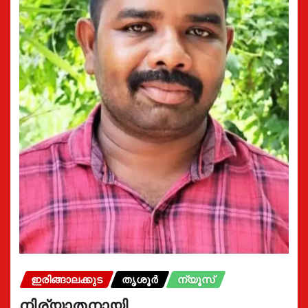
ഇരിങ്ങാലക്കുട
തൃശൂർ
ന്യൂസ്
നിര്യാതനായി