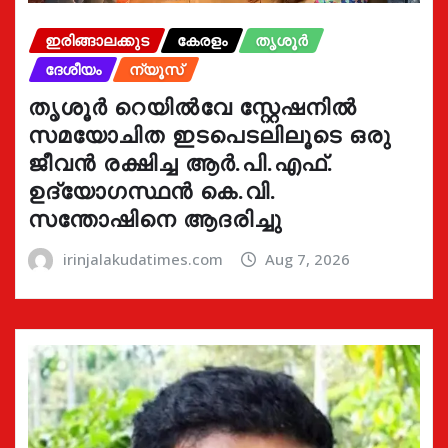
ഇരിങ്ങാലക്കുട
കേരളം
തൃശൂർ
ദേശീയം
ന്യൂസ്
തൃശൂർ റെയിൽവേ സ്റ്റേഷനിൽ
സമയോചിത ഇടപെടലിലൂടെ ഒരു
ജീവൻ രക്ഷിച്ച ആർ.പി.എഫ്.
ഉദ്യോഗസ്ഥൻ കെ.വി.
സന്തോഷിനെ ആദരിച്ചു
irinjalakudatimes.com
Aug 7, 2026