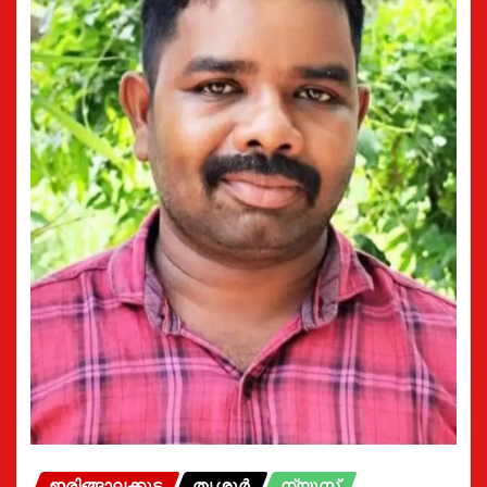
ഇരിങ്ങാലക്കുട
തൃശൂർ
ന്യൂസ്