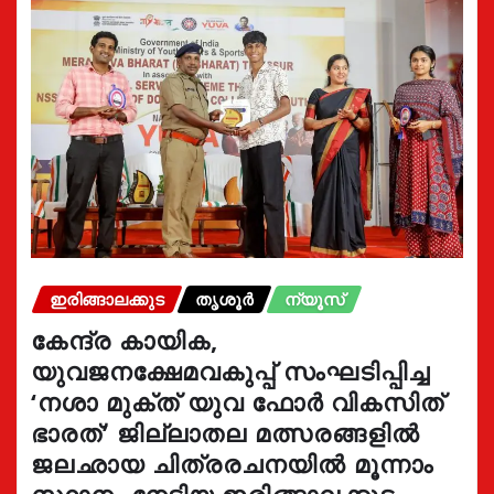
ഇരിങ്ങാലക്കുട
തൃശൂർ
ന്യൂസ്
കേന്ദ്ര കായിക,
യുവജനക്ഷേമവകുപ്പ് സംഘടിപ്പിച്ച
‘നശാ മുക്ത് യുവ ഫോർ വികസിത്
ഭാരത്’ ജില്ലാതല മത്സരങ്ങളിൽ
ജലഛായ ചിത്രരചനയിൽ മൂന്നാം
സ്ഥാനം നേടിയ ഇരിങ്ങാലക്കുട