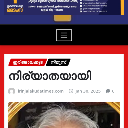
ഇരിങ്ങാലക്കുട
ന്യൂസ്
നിര്യാതയായി
irinjalakudatimes.com
Jan 30, 2025
0