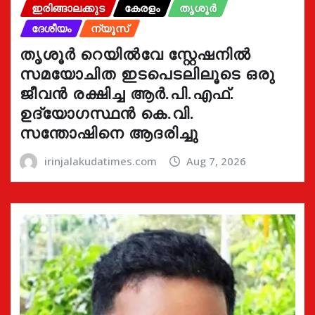
ഇരിങ്ങാലക്കുട
കേരളം
തൃശൂർ
ദേശീയം
ന്യൂസ്
തൃശൂർ റെയിൽവേ സ്റ്റേഷനിൽ
സമയോചിത ഇടപെടലിലൂടെ ഒരു
ജീവൻ രക്ഷിച്ച ആർ.പി.എഫ്.
ഉദ്യോഗസ്ഥൻ കെ.വി.
സന്തോഷിനെ ആദരിച്ചു
irinjalakudatimes.com
Aug 7, 2026