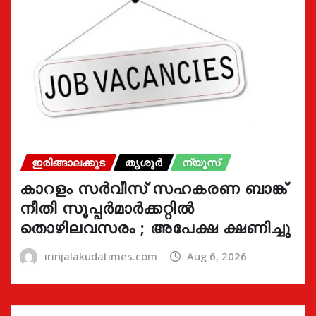
ഇരിങ്ങാലക്കുട
തൃശൂർ
ന്യൂസ്
കാറളം സർവീസ് സഹകരണ ബാങ്ക്
നീതി സൂപ്പർമാർക്കറ്റിൽ
തൊഴിലവസരം ; അപേക്ഷ ക്ഷണിച്ചു
irinjalakudatimes.com
Aug 6, 2026