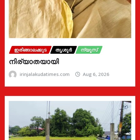
ഇരിങ്ങാലക്കുട
തൃശൂർ
ന്യൂസ്
നിര്യാതയായി
irinjalakudatimes.com
Aug 6, 2026