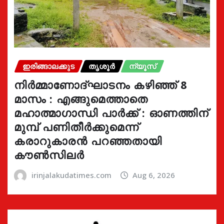
ഇരിങ്ങാലക്കുട
തൃശൂർ
ന്യൂസ്
നിർമ്മാണോദ്ഘാടനം കഴിഞ്ഞ് 8
മാസം : എങ്ങുമെത്താതെ
മഹാത്മാഗാന്ധി പാർക്ക് : ഓണത്തിന്
മുമ്പ് പണിതീർക്കുമെന്ന്
കരാറുകാരൻ പറഞ്ഞതായി
കൗൺസിലർ
irinjalakudatimes.com
Aug 6, 2026