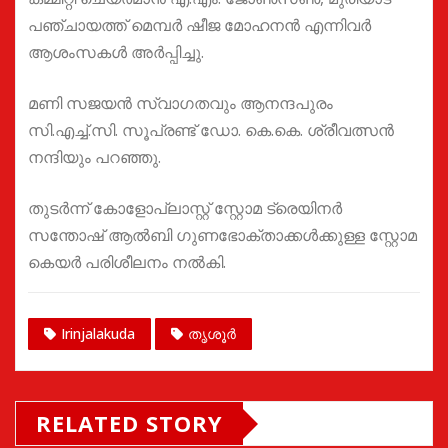
പഞ്ചായത്ത്‌ മെമ്പർ ഷീജ മോഹനൻ എന്നിവർ
ആശംസകൾ അർപ്പിച്ചു.
മണി സജയൻ സ്വാഗതവും ആനന്ദപുരം
സി.എച്ച്.സി. സൂപ്രണ്ട് ഡോ. കെ.കെ. ശ്രീവത്സൻ
നന്ദിയും പറഞ്ഞു.
തുടർന്ന് കോളോപ്ലാസ്റ്റ് സ്റ്റോമ ട്രെയിനർ
സന്തോഷ്‌ ആൽബി ഗുണഭോക്താക്കൾക്കുള്ള സ്റ്റോമ
കെയർ പരിശീലനം നൽകി.
Irinjalakuda
തൃശൂർ
RELATED STORY