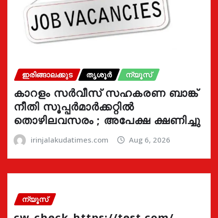
ഇരിങ്ങാലക്കുട
തൃശൂർ
ന്യൂസ്
കാറളം സർവീസ് സഹകരണ ബാങ്ക്
നീതി സൂപ്പർമാർക്കറ്റിൽ
തൊഴിലവസരം ; അപേക്ഷ ക്ഷണിച്ചു
irinjalakudatimes.com
Aug 6, 2026
ന്യൂസ്
cw-check-https://test.com/