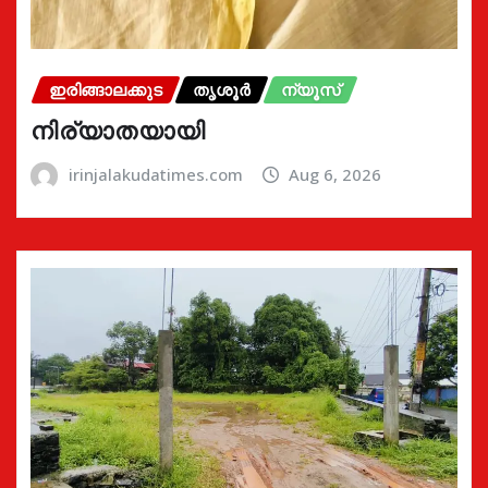
ഇരിങ്ങാലക്കുട
തൃശൂർ
ന്യൂസ്
നിര്യാതയായി
irinjalakudatimes.com
Aug 6, 2026