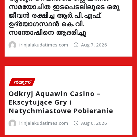
സമയോചിത ഇടപെടലിലൂടെ ഒരു
ജീവൻ രക്ഷിച്ച ആർ.പി.എഫ്.
ഉദ്യോഗസ്ഥൻ കെ.വി.
സന്തോഷിനെ ആദരിച്ചു
irinjalakudatimes.com
Aug 7, 2026
ന്യൂസ്
Odkryj Aquawin Casino –
Ekscytujące Gry i
Natychmiastowe Pobieranie
irinjalakudatimes.com
Aug 6, 2026