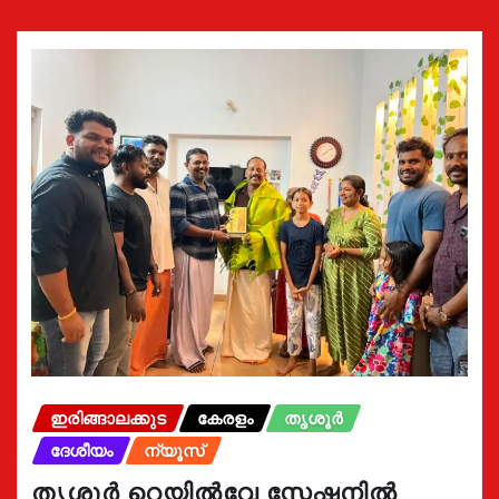
ഇരിങ്ങാലക്കുട
കേരളം
തൃശൂർ
ദേശീയം
ന്യൂസ്
തൃശൂർ റെയിൽവേ സ്റ്റേഷനിൽ