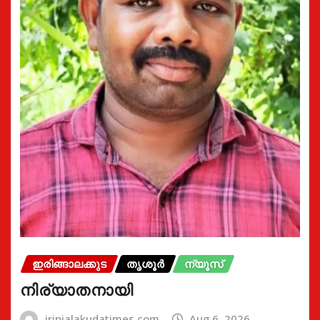
ഇരിങ്ങാലക്കുട
തൃശൂർ
ന്യൂസ്
നിര്യാതനായി
irinjalakudatimes.com
Aug 6, 2026