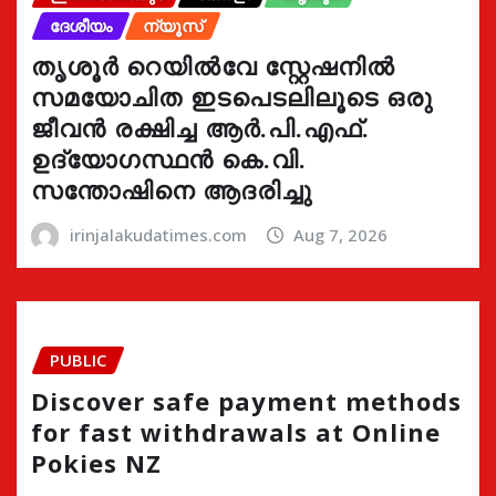
ദേശീയം
ന്യൂസ്
തൃശൂർ റെയിൽവേ സ്റ്റേഷനിൽ
സമയോചിത ഇടപെടലിലൂടെ ഒരു
ജീവൻ രക്ഷിച്ച ആർ.പി.എഫ്.
ഉദ്യോഗസ്ഥൻ കെ.വി.
സന്തോഷിനെ ആദരിച്ചു
irinjalakudatimes.com
Aug 7, 2026
PUBLIC
Discover safe payment methods
for fast withdrawals at Online
Pokies NZ