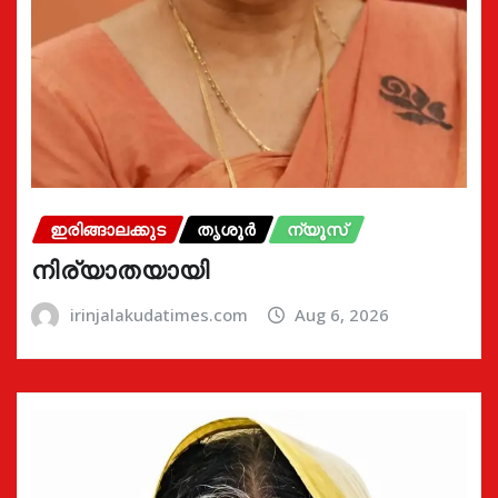
ഇരിങ്ങാലക്കുട
തൃശൂർ
ന്യൂസ്
നിര്യാതയായി
irinjalakudatimes.com
Aug 6, 2026