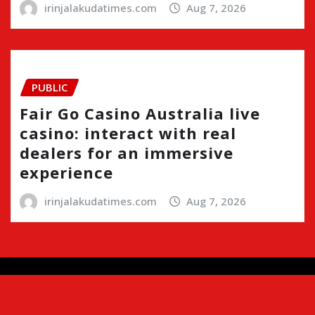
irinjalakudatimes.com
Aug 7, 2026
PUBLIC
Fair Go Casino Australia live
casino: interact with real
dealers for an immersive
experience
irinjalakudatimes.com
Aug 7, 2026
Copyright © 2024 | Irinjalakudatimes.com i
|
Newsio
by
ThemeArile