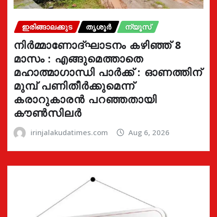
ഇരിങ്ങാലക്കുട
തൃശൂർ
ന്യൂസ്
നിർമ്മാണോദ്ഘാടനം കഴിഞ്ഞ് 8
മാസം : എങ്ങുമെത്താതെ
മഹാത്മാഗാന്ധി പാർക്ക് : ഓണത്തിന്
മുമ്പ് പണിതീർക്കുമെന്ന്
കരാറുകാരൻ പറഞ്ഞതായി
കൗൺസിലർ
irinjalakudatimes.com
Aug 6, 2026