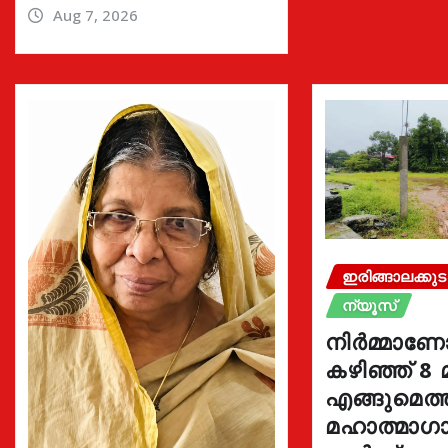
Aug 7, 2026
ഇരിങ്ങാലക്കുട
ന്യൂസ്
നിർമ്മാണ
കഴിഞ്ഞ് 8 
എങ്ങുമെത
മഹാത്മാഗാ