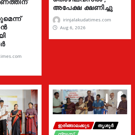
ഓണത്തിന്
അപേക്ഷ ക്ഷണിച്ചു
മെന്ന്
irinjalakudatimes.com
രൻ
Aug 6, 2026
യി
ർ
atimes.com
ഇരിങ്ങാലക്കുട
തൃശൂർ
ന്യൂസ്