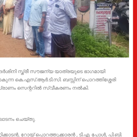
യദർശിനി സ്ത്രീ സൗജന്യ യാത്രയുടെ ഭാഗമായി
ുന്ന കെ.എസ്.ആർ.ടി.സി. ബസ്സിന് പൊറത്തിശ്ശേരി
മാപ്രാണം സെന്ററിൽ സ്വീകരണം നൽകി.
ാടനം ചെയ്തു.
ിക്കാടൻ, റോയ് പൊറത്തൂക്കാരൻ , ടി.എ. പോൾ, പി.ബി.