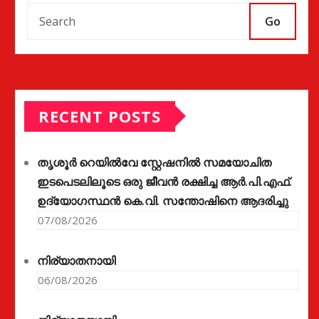
Go
RECENT POSTS
തൃശൂർ റെയിൽവേ സ്റ്റേഷനിൽ സമയോചിത
ഇടപെടലിലൂടെ ഒരു ജീവൻ രക്ഷിച്ച ആർ.പി.എഫ്.
ഉദ്യോഗസ്ഥൻ കെ.വി. സന്തോഷിനെ ആദരിച്ചു
07/08/2026
നിര്യാതനായി
06/08/2026