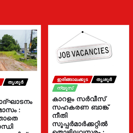
ഇരിങ്ങാലക്കുട
തൃശൂർ
തൃശൂർ
ന്യൂസ്
കാറളം സർവീസ്
ോദ്ഘാടനം
സഹകരണ ബാങ്ക്
മാസം :
നീതി
്താതെ
സൂപ്പർമാർക്കറ്റിൽ
ന്ധി
തൊഴിലവസരം ;