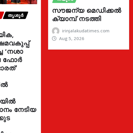
സൗജന്യ മെഡിക്കൽ
തൃശൂർ
ക്യാമ്പ് നടത്തി
irinjalakudatimes.com
യിക,
Aug 5, 2026
മവകുപ്പ്
്ച ‘നശാ
ുവ ഫോർ
ാരത്’
ളിൽ
നയിൽ
ഥാനം നേടിയ
കുട