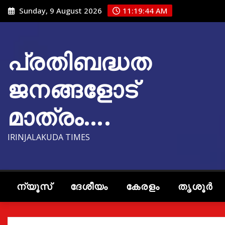
Skip
Sunday, 9 August 2026
11:19:45 AM
to
content
പ്രതിബദ്ധത
ജനങ്ങളോട്
മാത്രം….
IRINJALAKUDA TIMES
ന്യൂസ്
ദേശീയം
കേരളം
തൃശൂർ