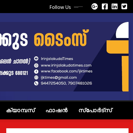
Follow Us
ക്യാമ്പസ്
ഫാഷൻ
സ്പോർട്സ്