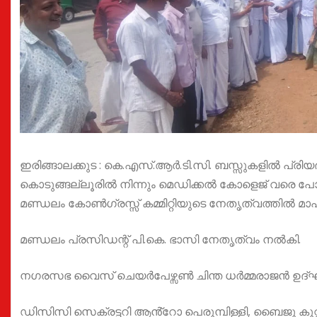
ഇരിങ്ങാലക്കുട : കെ.എസ്.ആർ.ടി.സി. ബസ്സുകളിൽ പ്രി
കൊടുങ്ങല്ലൂരിൽ നിന്നും മെഡിക്കൽ കോളെജ് വരെ പോക
മണ്ഡലം കോൺഗ്രസ്സ് കമ്മിറ്റിയുടെ നേതൃത്വത്തിൽ 
മണ്ഡലം പ്രസിഡന്റ് പി.കെ. ഭാസി നേതൃത്വം നൽകി.
നഗരസഭ വൈസ് ചെയർപേഴ്സൺ ചിന്ത ധർമ്മരാജൻ ഉദ്ഘ
ഡിസിസി സെക്രട്ടറി ആൻ്റോ പെരുമ്പിള്ളി, ബൈജു കുറ്റ