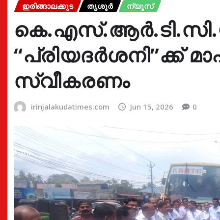
ഇരിങ്ങാലക്കുട
തൃശൂർ
ന്യൂസ്
കെ.എസ്.ആർ.ടി.സി
“പ്രിയദർശനി”ക്ക് 
സ്വീകരണം
irinjalakudatimes.com
Jun 15, 2026
0