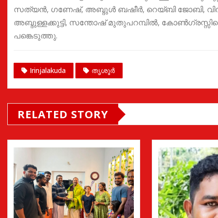
സത്യൻ, ഗണേഷ്, അബ്ദുൾ ബഷീർ, റെയ്ബി ജോബി, വിനി
അബ്ദുള്ളക്കുട്ടി, സന്തോഷ് മുതുപറമ്പിൽ, കോൺഗ്രസ്സി
പങ്കെടുത്തു.
Irinjalakuda
തൃശൂർ
RELATED STORY