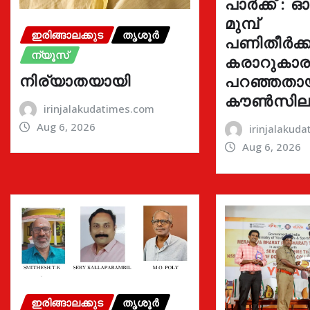
പാർക്ക് : 
മുമ്പ്
ഇരിങ്ങാലക്കുട
തൃശൂർ
പണിതീർക്കു
ന്യൂസ്
കരാറുകാ
നിര്യാതയായി
പറഞ്ഞതാ
കൗൺസില
irinjalakudatimes.com
Aug 6, 2026
irinjalakud
Aug 6, 2026
ഇരിങ്ങാലക്കുട
തൃശൂർ