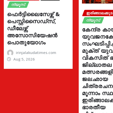
ന്യൂസ്
ഫെർട്ടിലൈസേഴ്സ് &
ഇരിങ്ങാലക്കുട
പെസ്റ്റിസൈഡ്സ്,
ന്യൂസ്
ഡീലേഴ്സ്
കേന്ദ്ര കാ
അസോസിയേഷൻ
യുവജനക്ഷേ
പൊതുയോഗം
സംഘടിപ്പിച
മുക്ത് യ
irinjalakudatimes.com
വികസിത് ഭ
Aug 5, 2026
ജില്ലാതല
മത്സരങ്ങ
ജലഛായ
ചിത്രരച
മൂന്നാം സ്
ഇരിങ്ങാലക്
ഭാരതീയ