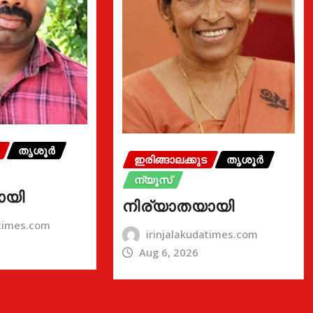
തൃശൂർ
ഇരിങ്ങാലക്കുട
തൃശൂർ
ന്യൂസ്
ായി
നിര്യാതയായി
atimes.com
irinjalakudatimes.com
Aug 6, 2026