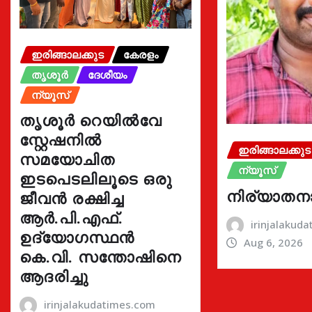
ഇരിങ്ങാലക്കുട
കേരളം
തൃശൂർ
ദേശീയം
ന്യൂസ്
തൃശൂർ റെയിൽവേ
സ്റ്റേഷനിൽ
ഇരിങ്ങാലക്കുട
സമയോചിത
ന്യൂസ്
ഇടപെടലിലൂടെ ഒരു
നിര്യാതന
ജീവൻ രക്ഷിച്ച
ആർ.പി.എഫ്.
irinjalakud
ഉദ്യോഗസ്ഥൻ
Aug 6, 2026
കെ.വി. സന്തോഷിനെ
ആദരിച്ചു
irinjalakudatimes.com