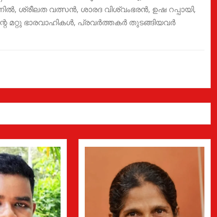
ൽ, ശ്രീലത വത്സൻ, ശാരദ വിശ്വംഭരൻ, ഉഷ റപ്പായി,
ന്റെ മറ്റു ഭാരവാഹികൾ, പ്രവർത്തകർ തുടങ്ങിയവർ