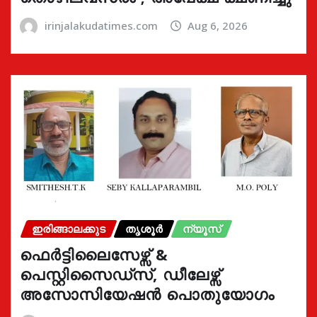
irinjalakudatimes.com
Aug 6, 2026
ഇരിങ്ങാലക്കുട
തൃശൂർ
ന്യൂസ്
ഫെർട്ടിലൈസേഴ്സ് &
പെസ്റ്റിസൈഡ്സ്, ഡീലേഴ്സ്
അസോസിയേഷൻ പൊതുയോഗം