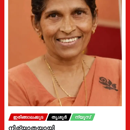
ഇരിങ്ങാലക്കുട
തൃശൂർ
ന്യൂസ്
നിര്യാതയായി