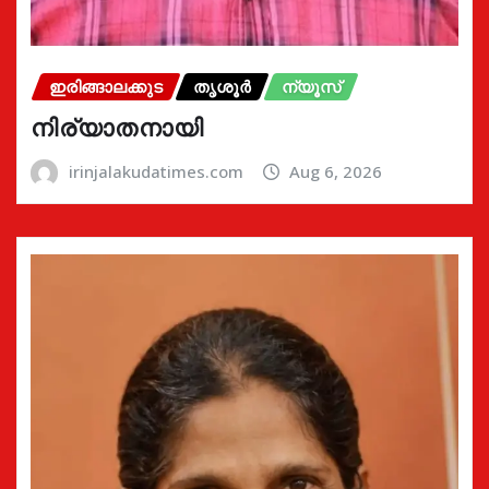
ഇരിങ്ങാലക്കുട
തൃശൂർ
ന്യൂസ്
നിര്യാതനായി
irinjalakudatimes.com
Aug 6, 2026