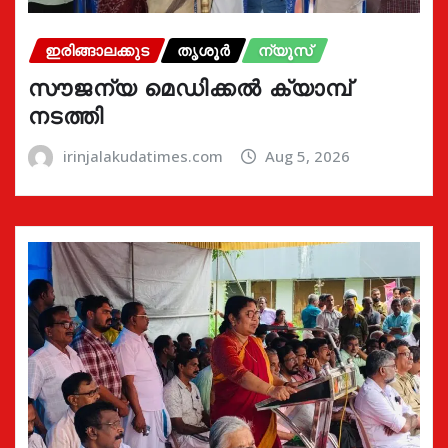
ഇരിങ്ങാലക്കുട
തൃശൂർ
ന്യൂസ്
സൗജന്യ മെഡിക്കൽ ക്യാമ്പ്
നടത്തി
irinjalakudatimes.com
Aug 5, 2026