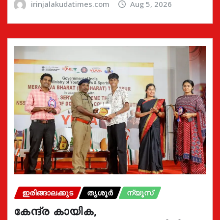
irinjalakudatimes.com
Aug 5, 2026
ഇരിങ്ങാലക്കുട
തൃശൂർ
ന്യൂസ്
കേന്ദ്ര കായിക,