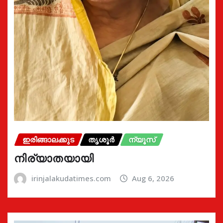
ഇരിങ്ങാലക്കുട
തൃശൂർ
ന്യൂസ്
നിര്യാതയായി
irinjalakudatimes.com
Aug 6, 2026