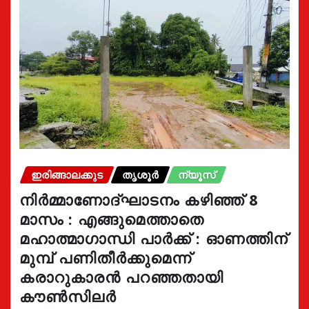
ഇരിങ്ങാലക്കുട
തൃശൂർ
ന്യൂസ്
നിർമ്മാണോദ്ഘാടനം കഴിഞ്ഞ് 8
മാസം : എങ്ങുമെത്താതെ
മഹാത്മാഗാന്ധി പാർക്ക് : ഓണത്തിന്
മുമ്പ് പണിതീർക്കുമെന്ന്
കരാറുകാരൻ പറഞ്ഞതായി
കൗൺസിലർ