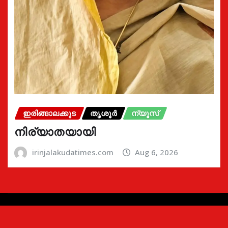
ഇരിങ്ങാലക്കുട
തൃശൂർ
ന്യൂസ്
നിര്യാതയായി
irinjalakudatimes.com
Aug 6, 2026
Copyright © 2024 | Irinjalakudatimes.com i
|
Newsio
by
ThemeArile