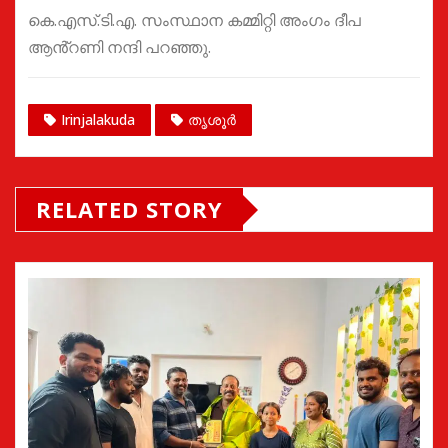
കെ.എസ്.ടി.എ. സംസ്ഥാന കമ്മിറ്റി അംഗം ദീപ
ആൻ്റണി നന്ദി പറഞ്ഞു.
Irinjalakuda
തൃശൂർ
RELATED STORY