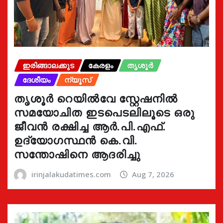
ഇരിങ്ങാലക്കുട
കേരളം
തൃശൂർ
ദേശീയം
ന്യൂസ്
തൃശൂർ റെയിൽവേ സ്റ്റേഷനിൽ
സമയോചിത ഇടപെടലിലൂടെ ഒരു
ജീവൻ രക്ഷിച്ച ആർ.പി.എഫ്.
ഉദ്യോഗസ്ഥൻ കെ.വി.
സന്തോഷിനെ ആദരിച്ചു
irinjalakudatimes.com
Aug 7, 2026