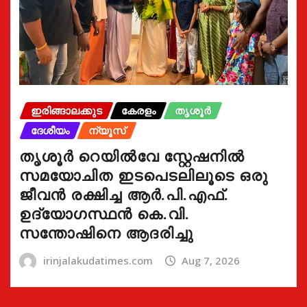
ഇരിങ്ങാലക്കുട
കേരളം
തൃശൂർ
ദേശീയം
ന്യൂസ്
തൃശൂർ റെയിൽവേ സ്റ്റേഷനിൽ
സമയോചിത ഇടപെടലിലൂടെ ഒരു
ജീവൻ രക്ഷിച്ച ആർ.പി.എഫ്.
ഉദ്യോഗസ്ഥൻ കെ.വി.
സന്തോഷിനെ ആദരിച്ചു
irinjalakudatimes.com
Aug 7, 2026