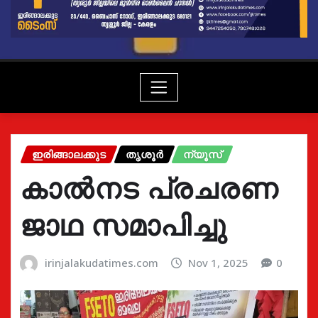
ഇരിങ്ങാലക്കുട
തൃശൂർ
ന്യൂസ്
കാൽനട പ്രചരണ
ജാഥ സമാപിച്ചു
irinjalakudatimes.com
Nov 1, 2025
0