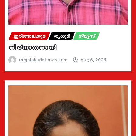
ഇരിങ്ങാലക്കുട
തൃശൂർ
ന്യൂസ്
നിര്യാതനായി
irinjalakudatimes.com
Aug 6, 2026