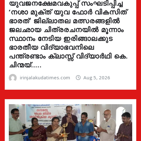
യുവജനക്ഷേമവകുപ്പ് സംഘടിപ്പിച്ച
‘നശാ മുക്ത് യുവ ഫോർ വികസിത്
ഭാരത്’ ജില്ലാതല മത്സരങ്ങളിൽ
ജലഛായ ചിത്രരചനയിൽ മൂന്നാം
സ്ഥാനം നേടിയ ഇരിങ്ങാലക്കുട
ഭാരതീയ വിദ്യാഭവനിലെ
പന്ത്രണ്ടാം ക്ലാസ്സ് വിദ്യാർഥി കെ.
ചിന്മയ്…..
irinjalakudatimes.com
Aug 5, 2026