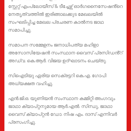
സ്റ്റേറ്റ് എംപ്ലോയീസ് & ടീച്ചേഴ്സ് ഓർഗനൈസേഷൻ്റെ
നേതൃത്വത്തിൽ ഇരിങ്ങാലക്കുട മേഖലയിൽ
സംഘടിപ്പിച്ച മേഖല പ്രചരണ കാൽനട ജാഥ
സമാപിച്ചു.
സമാപന സമ്മേളനം ജനാധിപത്യ മഹിളാ
അസോസിയേഷൻ സംസ്ഥാന വൈസ് പ്രസിഡൻ്റ്
അഡ്വ. കെ.ആർ. വിജയ ഉദ്ഘാടനം ചെയ്തു.
സിഐടിയു ഏരിയ സെക്രട്ടറി കെ.എ. ഗോപി
അധ്യക്ഷത വഹിച്ചു.
എൻ.ജി.ഒ. യൂണിയൻ സംസ്ഥാന കമ്മിറ്റി അംഗവും
ജാഥാ ക്യാപ്റ്റനുമായ ആർ.എൽ. സിന്ധു, ജാഥാ
വൈസ് ക്യാപ്റ്റൻ ഡോ. നിഷ എം. ദാസ് എന്നിവർ
പ്രസംഗിച്ചു.