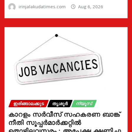
irinjalakudatimes.com
Aug 6, 2026
ഇരിങ്ങാലക്കുട
തൃശൂർ
ന്യൂസ്
കാറളം സർവീസ് സഹകരണ ബാങ്ക്
നീതി സൂപ്പർമാർക്കറ്റിൽ
തൊഴിലവസരം ; അപേക്ഷ ക്ഷണിച്ചു