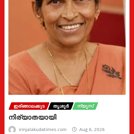
ഇരിങ്ങാലക്കുട
തൃശൂർ
ന്യൂസ്
നിര്യാതയായി
irinjalakudatimes.com
Aug 6, 2026