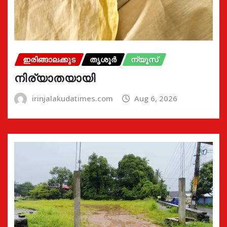
ഇരിങ്ങാലക്കുട
തൃശൂർ
ന്യൂസ്
നിര്യാതയായി
irinjalakudatimes.com
Aug 6, 2026