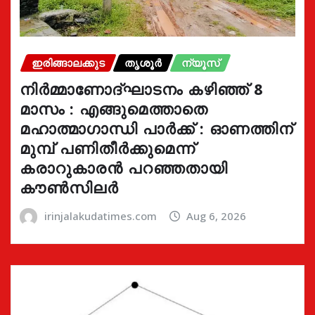
ഇരിങ്ങാലക്കുട
തൃശൂർ
ന്യൂസ്
നിർമ്മാണോദ്ഘാടനം കഴിഞ്ഞ് 8
മാസം : എങ്ങുമെത്താതെ
മഹാത്മാഗാന്ധി പാർക്ക് : ഓണത്തിന്
മുമ്പ് പണിതീർക്കുമെന്ന്
കരാറുകാരൻ പറഞ്ഞതായി
കൗൺസിലർ
irinjalakudatimes.com
Aug 6, 2026