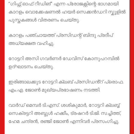
“ഗിഫ്റ്റ് ഓഫ് റീഡിങ്” എന്ന പ്രോജക്റ്റിന്റെ ഭാഗമായി
കാറളം വൊക്കേഷണൽ ഹയർ സെക്കൻഡറി സ്കൂളിൽ
പുസ്തകങ്ങൾ വിതരണം ചെയ്തു.
കാറളം പഞ്ചായത്ത് പ്രസിഡന്റ് ബിന്ദു പ്രദീപ്
അധ്യക്ഷത വഹിച്ചു.
റോട്ടറി അസി ഗവർണർ ഡേവിസ് കോനുപറമ്പിൽ
ഉദ്ഘാടനം ചെയ്തു.
ഇരിങ്ങാലക്കുട റോട്ടറി ക്ലബ് പ്രസിഡൻ്റ് പ്രൊഫ.
എം.എ. ജോൺ മുഖ്യപ്രഭാഷണം നടത്തി.
വാർഡ് മെമ്പർ ടി.എസ്. ശശികുമാർ, റോട്ടറി ക്ലബ്ബ്
സെക്രട്ടറി അബ്ദുൾ ഹക്കീം, ട്രഷറർ ടി.ജി. സച്ചിത്ത്,
ഹേമ ചന്ദ്രൻ, രഞ്ജി ജോൺ എന്നിവർ പ്രസംഗിച്ചു.