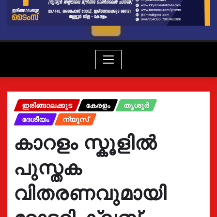
ഇരിങ്ങാലക്കുട
കേരളം
തൃശൂർ
ദേശീയം
ന്യൂസ്
കാറളം സ്കൂളിൽ
പുസ്തക
വിതരണവുമായി