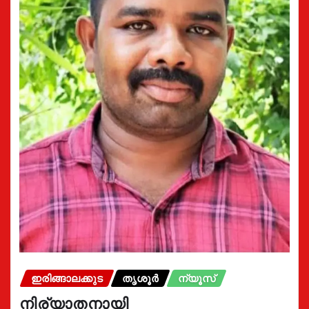
ഇരിങ്ങാലക്കുട
തൃശൂർ
ന്യൂസ്
നിര്യാതനായി