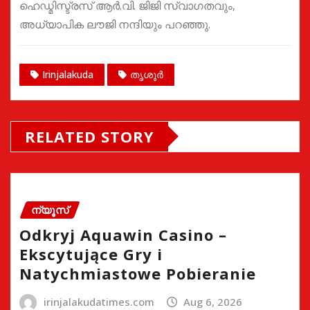
ഹെഡ്മിസ്ട്രസ് ആർ.വി. ജിജി സ്വാഗതവും,
അധ്യാപിക ലൗജി നന്ദിയും പറഞ്ഞു.
Irinjalakuda
തൃശൂർ
RELATED STORY
ന്യൂസ്
Odkryj Aquawin Casino –
Ekscytujące Gry i
Natychmiastowe Pobieranie
irinjalakudatimes.com
Aug 6, 2026