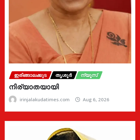
ഇരിങ്ങാലക്കുട
തൃശൂർ
ന്യൂസ്
നിര്യാതയായി
irinjalakudatimes.com
Aug 6, 2026