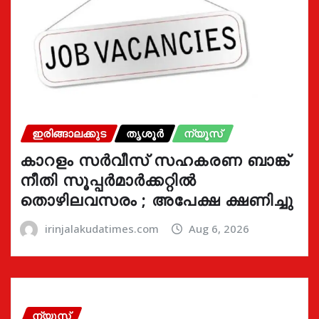
ഇരിങ്ങാലക്കുട
തൃശൂർ
ന്യൂസ്
കാറളം സർവീസ് സഹകരണ ബാങ്ക്
നീതി സൂപ്പർമാർക്കറ്റിൽ
തൊഴിലവസരം ; അപേക്ഷ ക്ഷണിച്ചു
irinjalakudatimes.com
Aug 6, 2026
ന്യൂസ്