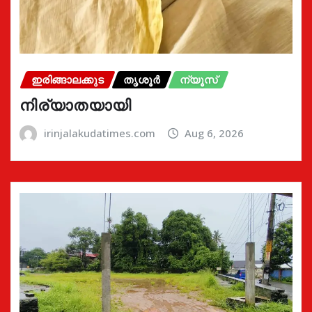
ഇരിങ്ങാലക്കുട
തൃശൂർ
ന്യൂസ്
നിര്യാതയായി
irinjalakudatimes.com
Aug 6, 2026