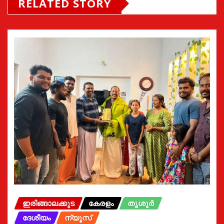
RELATED STORY
ഇരിങ്ങാലക്കുട
കേരളം
തൃശൂർ
ദേശീയം
ന്യൂസ്