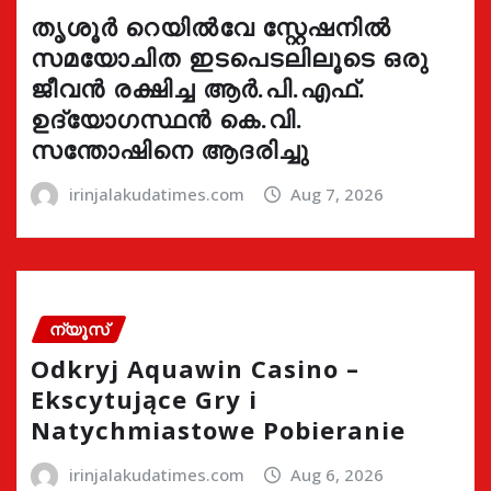
തൃശൂർ റെയിൽവേ സ്റ്റേഷനിൽ
സമയോചിത ഇടപെടലിലൂടെ ഒരു
ജീവൻ രക്ഷിച്ച ആർ.പി.എഫ്.
ഉദ്യോഗസ്ഥൻ കെ.വി.
സന്തോഷിനെ ആദരിച്ചു
irinjalakudatimes.com
Aug 7, 2026
ന്യൂസ്
Odkryj Aquawin Casino –
Ekscytujące Gry i
Natychmiastowe Pobieranie
irinjalakudatimes.com
Aug 6, 2026