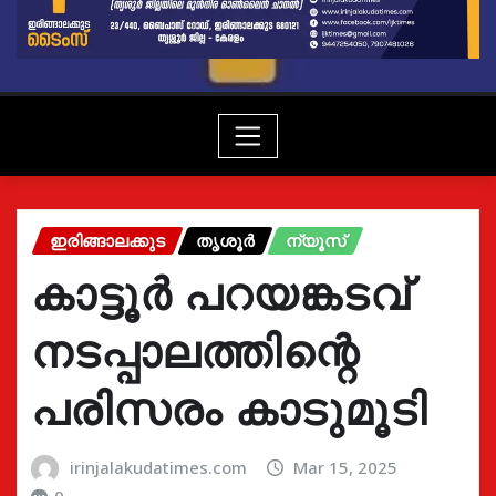
ഇരിങ്ങാലക്കുട
തൃശൂർ
ന്യൂസ്
കാട്ടൂര്‍ പറയങ്കടവ്
നടപ്പാലത്തിന്റെ
പരിസരം കാടുമൂടി
irinjalakudatimes.com
Mar 15, 2025