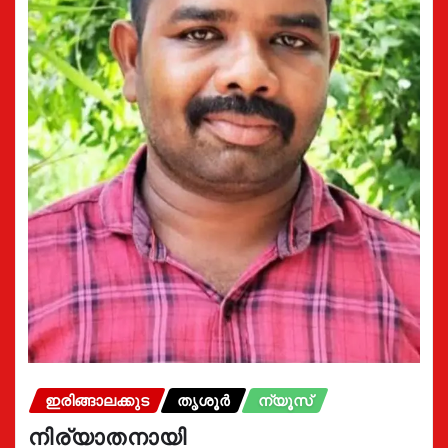
ഇരിങ്ങാലക്കുട
തൃശൂർ
ന്യൂസ്
നിര്യാതനായി