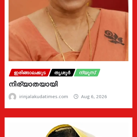
ഇരിങ്ങാലക്കുട
തൃശൂർ
ന്യൂസ്
നിര്യാതയായി
irinjalakudatimes.com
Aug 6, 2026