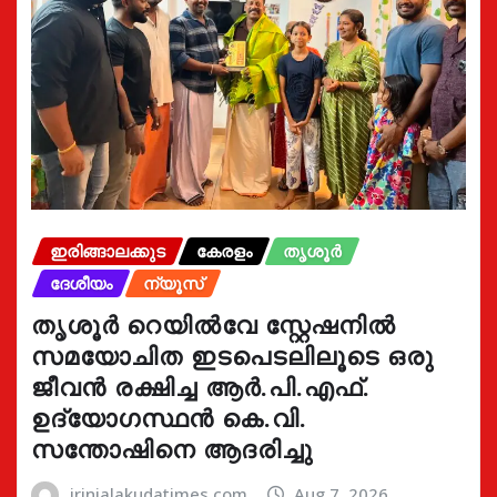
ഇരിങ്ങാലക്കുട
കേരളം
തൃശൂർ
ദേശീയം
ന്യൂസ്
തൃശൂർ റെയിൽവേ സ്റ്റേഷനിൽ
സമയോചിത ഇടപെടലിലൂടെ ഒരു
ജീവൻ രക്ഷിച്ച ആർ.പി.എഫ്.
ഉദ്യോഗസ്ഥൻ കെ.വി.
സന്തോഷിനെ ആദരിച്ചു
irinjalakudatimes.com
Aug 7, 2026