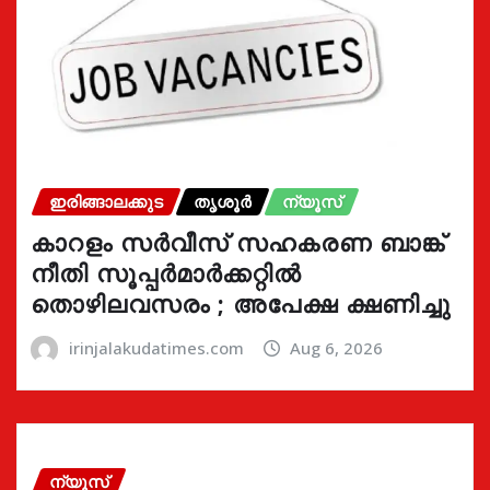
ഇരിങ്ങാലക്കുട
തൃശൂർ
ന്യൂസ്
കാറളം സർവീസ് സഹകരണ ബാങ്ക്
നീതി സൂപ്പർമാർക്കറ്റിൽ
തൊഴിലവസരം ; അപേക്ഷ ക്ഷണിച്ചു
irinjalakudatimes.com
Aug 6, 2026
ന്യൂസ്