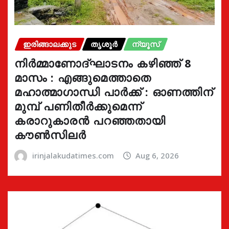
ഇരിങ്ങാലക്കുട
തൃശൂർ
ന്യൂസ്
നിർമ്മാണോദ്ഘാടനം കഴിഞ്ഞ് 8
മാസം : എങ്ങുമെത്താതെ
മഹാത്മാഗാന്ധി പാർക്ക് : ഓണത്തിന്
മുമ്പ് പണിതീർക്കുമെന്ന്
കരാറുകാരൻ പറഞ്ഞതായി
കൗൺസിലർ
irinjalakudatimes.com
Aug 6, 2026