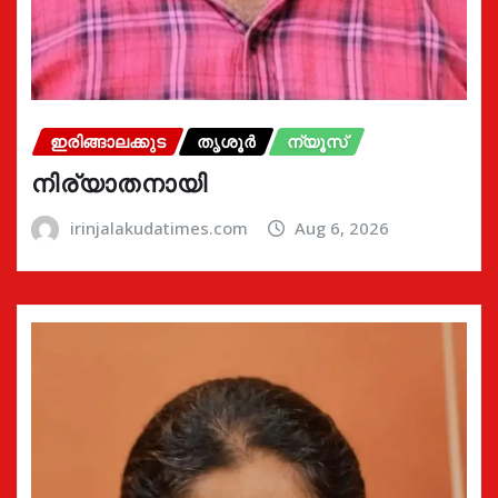
ഇരിങ്ങാലക്കുട
തൃശൂർ
ന്യൂസ്
നിര്യാതനായി
irinjalakudatimes.com
Aug 6, 2026