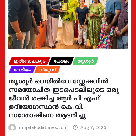
ഇരിങ്ങാലക്കുട
കേരളം
തൃശൂർ
ദേശീയം
ന്യൂസ്
തൃശൂർ റെയിൽവേ സ്റ്റേഷനിൽ
സമയോചിത ഇടപെടലിലൂടെ ഒരു
ജീവൻ രക്ഷിച്ച ആർ.പി.എഫ്.
ഉദ്യോഗസ്ഥൻ കെ.വി.
സന്തോഷിനെ ആദരിച്ചു
irinjalakudatimes.com
Aug 7, 2026