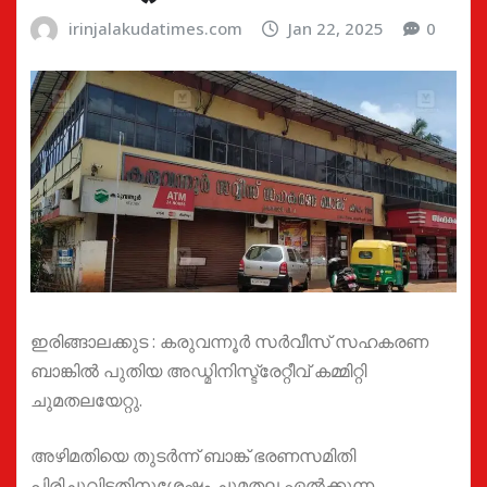
irinjalakudatimes.com
Jan 22, 2025
0
ഇരിങ്ങാലക്കുട : കരുവന്നൂർ സർവീസ് സഹകരണ
ബാങ്കിൽ പുതിയ അഡ്മിനിസ്ട്രേറ്റീവ് കമ്മിറ്റി
ചുമതലയേറ്റു.
അഴിമതിയെ തുടർന്ന് ബാങ്ക് ഭരണസമിതി
പിരിച്ചുവിട്ടതിനുശേഷം ചുമതല ഏൽക്കുന്ന