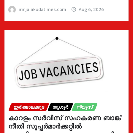
irinjalakudatimes.com
Aug 6, 2026
ഇരിങ്ങാലക്കുട
തൃശൂർ
ന്യൂസ്
കാറളം സർവീസ് സഹകരണ ബാങ്ക്
നീതി സൂപ്പർമാർക്കറ്റിൽ