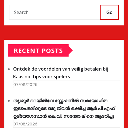
Go
RECENT POSTS
Ontdek de voordelen van veilig betalen bij
Kaasino: tips voor spelers
07/08/2026
തൃശൂർ റെയിൽവേ സ്റ്റേഷനിൽ സമയോചിത
ഇടപെടലിലൂടെ ഒരു ജീവൻ രക്ഷിച്ച ആർ.പി.എഫ്.
ഉദ്യോഗസ്ഥൻ കെ.വി. സന്തോഷിനെ ആദരിച്ചു
07/08/2026