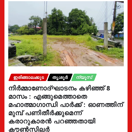
ഇരിങ്ങാലക്കുട
തൃശൂർ
ന്യൂസ്
നിർമ്മാണോദ്ഘാടനം കഴിഞ്ഞ് 8
മാസം : എങ്ങുമെത്താതെ
മഹാത്മാഗാന്ധി പാർക്ക് : ഓണത്തിന്
മുമ്പ് പണിതീർക്കുമെന്ന്
കരാറുകാരൻ പറഞ്ഞതായി
കൗൺസിലർ