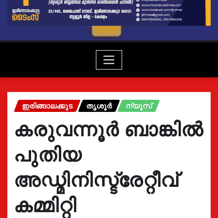
ഇരിങ്ങാലക്കുട
തൃശൂർ
ന്യൂസ്
കരുവന്നൂർ ബാങ്കിൽ
പുതിയ
അഡ്മിനിസ്ട്രേറ്റീവ്
കമ്മിറ്റി