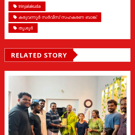
Irinjalakuda
കരുവന്നൂർ സർവീസ് സഹകരണ ബാങ്ക്
തൃശൂർ
RELATED STORY