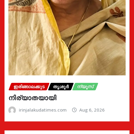
ഇരിങ്ങാലക്കുട
തൃശൂർ
ന്യൂസ്
നിര്യാതയായി
irinjalakudatimes.com
Aug 6, 2026