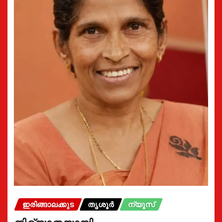
ഇരിങ്ങാലക്കുട
തൃശൂർ
ന്യൂസ്