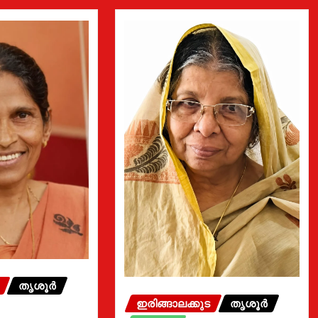
തൃശൂർ
ഇരിങ്ങാലക്കുട
തൃശൂർ