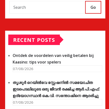
Go
RECENT POSTS
Ontdek de voordelen van veilig betalen bij
Kaasino: tips voor spelers
07/08/2026
തൃശൂർ റെയിൽവേ സ്റ്റേഷനിൽ സമയോചിത
ഇടപെടലിലൂടെ ഒരു ജീവൻ രക്ഷിച്ച ആർ.പി.എഫ്.
ഉദ്യോഗസ്ഥൻ കെ.വി. സന്തോഷിനെ ആദരിച്ചു
07/08/2026