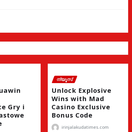
ന്യൂസ്
quawin
Unlock Explosive
Wins with Mad
e Gry i
Casino Exclusive
astowe
Bonus Code
e
irinjalakudatimes.com