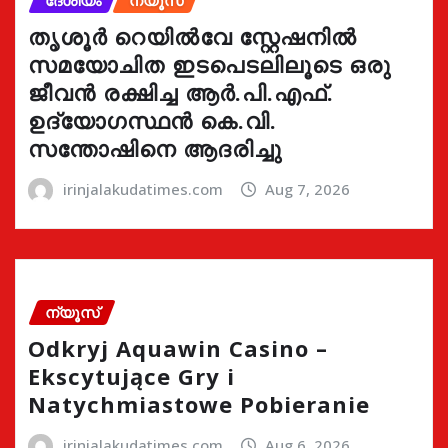
തൃശൂർ റെയിൽവേ സ്റ്റേഷനിൽ
സമയോചിത ഇടപെടലിലൂടെ ഒരു
ജീവൻ രക്ഷിച്ച ആർ.പി.എഫ്.
ഉദ്യോഗസ്ഥൻ കെ.വി.
സന്തോഷിനെ ആദരിച്ചു
irinjalakudatimes.com
Aug 7, 2026
ന്യൂസ്
Odkryj Aquawin Casino –
Ekscytujące Gry i
Natychmiastowe Pobieranie
irinjalakudatimes.com
Aug 6, 2026