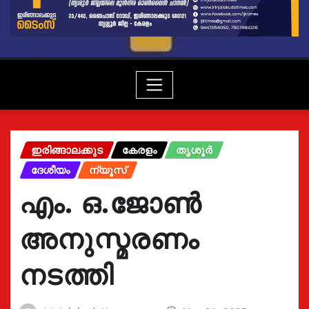
ഇരിങ്ങാലക്കുട
കേരളം
തൃശൂർ
ദേശീയം
ന്യൂസ്
എം. ഒ.ജോൺ
അനുസ്മരണം
നടത്തി