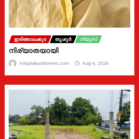
ഇരിങ്ങാലക്കുട
തൃശൂർ
ന്യൂസ്
നിര്യാതയായി
irinjalakudatimes.com
Aug 6, 2026