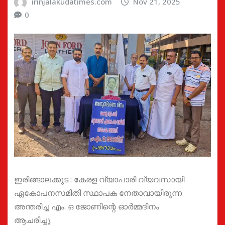
irinjalakudatimes.com
Nov 21, 2025
0
ഇരിങ്ങാലക്കുട : കേരള വ്യാപാരി വ്യവസായി
ഏകോപനസമിതി സ്ഥാപക നേതാവായിരുന്ന
അന്തരിച്ച എം. ഒ ജോണിന്റെ ഓർമ്മദിനം
ആചരിച്ചു.