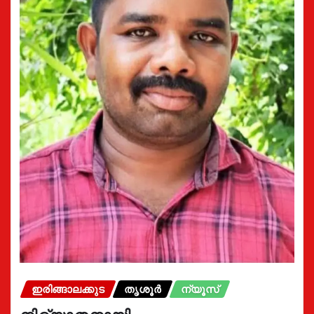
ഇരിങ്ങാലക്കുട
തൃശൂർ
ന്യൂസ്