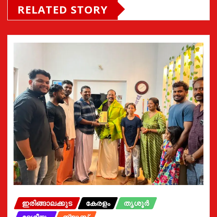
RELATED STORY
ഇരിങ്ങാലക്കുട
കേരളം
തൃശൂർ
ദേശീയം
ന്യൂസ്