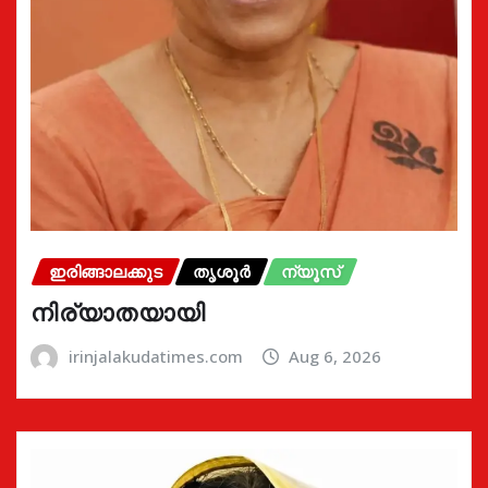
ഇരിങ്ങാലക്കുട
തൃശൂർ
ന്യൂസ്
നിര്യാതയായി
irinjalakudatimes.com
Aug 6, 2026