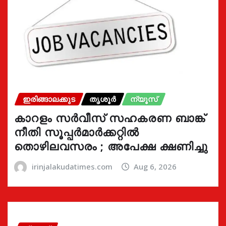
ഇരിങ്ങാലക്കുട
തൃശൂർ
ന്യൂസ്
കാറളം സർവീസ് സഹകരണ ബാങ്ക്
നീതി സൂപ്പർമാർക്കറ്റിൽ
തൊഴിലവസരം ; അപേക്ഷ ക്ഷണിച്ചു
irinjalakudatimes.com
Aug 6, 2026