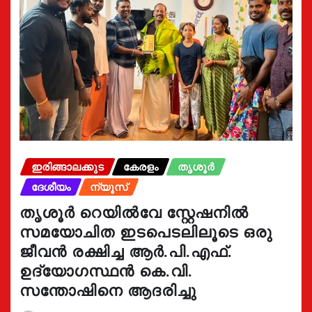
ഇരിങ്ങാലക്കുട
കേരളം
തൃശൂർ
ദേശീയം
ന്യൂസ്
തൃശൂർ റെയിൽവേ സ്റ്റേഷനിൽ
സമയോചിത ഇടപെടലിലൂടെ ഒരു
ജീവൻ രക്ഷിച്ച ആർ.പി.എഫ്.
ഉദ്യോഗസ്ഥൻ കെ.വി.
സന്തോഷിനെ ആദരിച്ചു