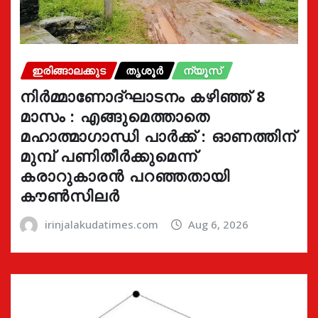
ഇരിങ്ങാലക്കുട
തൃശൂർ
ന്യൂസ്
നിർമ്മാണോദ്ഘാടനം കഴിഞ്ഞ് 8
മാസം : എങ്ങുമെത്താതെ
മഹാത്മാഗാന്ധി പാർക്ക് : ഓണത്തിന്
മുമ്പ് പണിതീർക്കുമെന്ന്
കരാറുകാരൻ പറഞ്ഞതായി
കൗൺസിലർ
irinjalakudatimes.com
Aug 6, 2026