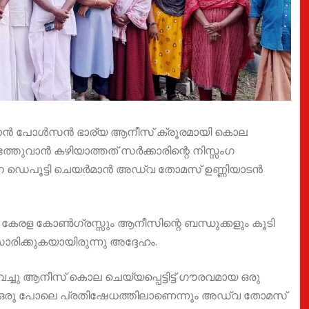
ൽ കൂനൻ പോൾസൻ ഭാര്യ ആനീസ് ക്രൂരമായി കൊല
ണ്ടെത്തുവാൻ കഴിയാത്തത് സർക്കാരിന്റെ നിസ്സംഗ
ന ഡെപൂട്ടി ചെയർമാൻ അഡ്വ തോമസ് ഉണ്ണിയാടൻ
േരള കോൺഗ്രസ്സും ആനീസിന്റെ ബന്ധുക്കളും കൂടി
ിക്കുകയായിരുന്നു അദ്ദേഹം.
െച്ചു ആനീസ് കൊല ചെയ്യപ്പെട്ടിട്ട് ഗൗരവമായ ഒരു
ാരും ഒരു പോലെ പ്രതിഷേധത്തിലാണെന്നും അഡ്വ തോമസ്