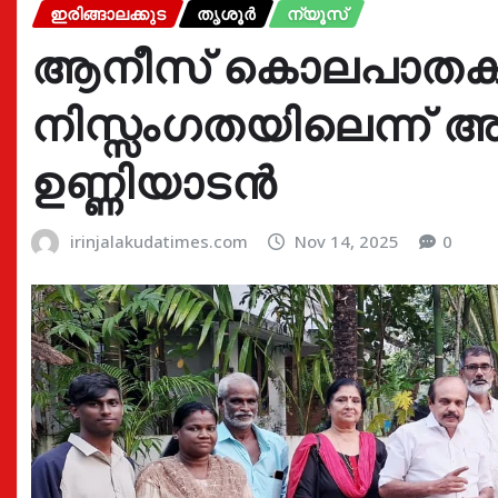
ഇരിങ്ങാലക്കുട
തൃശൂർ
ന്യൂസ്
ആനീസ് കൊലപാതകം 
നിസ്സംഗതയിലെന്ന്
ഉണ്ണിയാടൻ
irinjalakudatimes.com
Nov 14, 2025
0