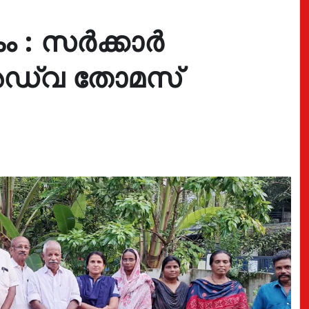
: സർക്കാർ
 അഡ്വ തോമസ്