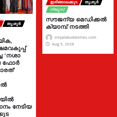
ഇരിങ്ങാലക്കുട
തൃശൂർ
ന്യൂസ്
സൗജന്യ മെഡിക്കൽ
തൃശൂർ
ക്യാമ്പ് നടത്തി
irinjalakudatimes.com
യിക,
Aug 5, 2026
മവകുപ്പ്
്ച ‘നശാ
ുവ ഫോർ
ാരത്’
ളിൽ
നയിൽ
ഥാനം നേടിയ
കുട