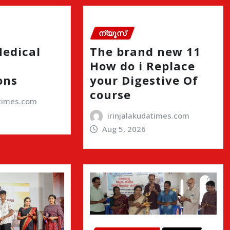
ന്യൂസ്
Medical
The brand new 11
How do i Replace
ons
your Digestive Of
course
atimes.com
irinjalakudatimes.com
Aug 5, 2026