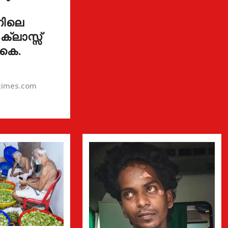
നിലെ
 ക്ലാസ്സ്
 കെ.
atimes.com