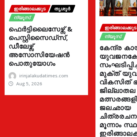
ഇരിങ്ങാലക്കുട
തൃശൂർ
ന്യൂസ്
ഫെർട്ടിലൈസേഴ്സ് &
ഇരിങ്ങാലക്കുട
പെസ്റ്റിസൈഡ്സ്,
ന്യൂസ്
ഡീലേഴ്സ്
കേന്ദ്ര കാ
അസോസിയേഷൻ
യുവജനക്ഷേ
പൊതുയോഗം
സംഘടിപ്പിച
മുക്ത് യ
irinjalakudatimes.com
വികസിത് ഭ
Aug 5, 2026
ജില്ലാതല
മത്സരങ്ങ
ജലഛായ
ചിത്രരച
മൂന്നാം സ്
ഇരിങ്ങാലക്