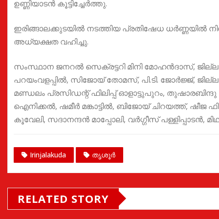
ഉണ്ണിയാടൻ കൂട്ടിച്ചേർത്തു.
ഇരിങ്ങാലക്കുടയിൽ നടത്തിയ പ്രതിഷേധ ധർണ്ണയിൽ ന
അധ്യക്ഷത വഹിച്ചു.
സംസ്ഥാന ജനറൽ സെക്രട്ടറി മിനി മോഹൻദാസ്, ജില
പറയംവളപ്പിൽ, സിജോയ് തോമസ്, പി.ടി. ജോർജ്ജ്, ജില്ലാ സ്
മണ്ഡലം പ്രസിഡന്റ് ഫിലിപ്പ് ഓളാട്ടുപുറം, തുഷാരബിന്ദ
ഐനിക്കൽ, ഷമീർ മങ്കാട്ടിൽ, ബിജോയ് ചിറയത്ത്, ഷീജ
കൂവേലി, സദാനന്ദൻ മാപ്പോലി, വർഗ്ഗീസ് പള്ളിപ്പാടൻ, മിഥ
Irinjalakuda
തൃശൂർ
RELATED STORY