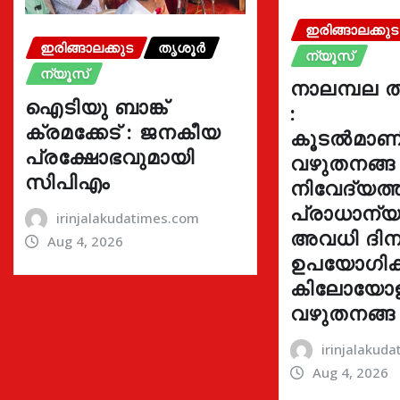
ഇരിങ്ങാലക്കുട
ഇരിങ്ങാലക്കുട
തൃശൂർ
ന്യൂസ്
ന്യൂസ്
നാലമ്പല ത
ഐടിയു ബാങ്ക്
:
ക്രമക്കേട് : ജനകീയ
കൂടൽമാണി
പ്രക്ഷോഭവുമായി
വഴുതനങ്ങ
സിപിഎം
നിവേദ്യത്ത
പ്രാധാന്യമ
irinjalakudatimes.com
അവധി ദിന
Aug 4, 2026
ഉപയോഗിക്ക
കിലോയോ
വഴുതനങ്ങ
irinjalakud
Aug 4, 2026