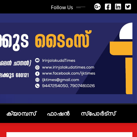
Follow Us
ക്യാമ്പസ്
ഫാഷൻ
സ്പോർട്സ്