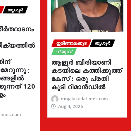
തൃശൂർ
ീർത്ഥാടനം
ഇരിങ്ങാലക്കുട
തൃശൂർ
ക്യത്തിൽ
ന്യൂസ്
ിന്
ആളൂർ ബിരിയാണി
േറുന്നു ;
കടയിലെ കത്തിക്കുത്ത്
ങ്ങളിൽ
കേസ് : ഒരു പ്രതി
ുന്നത് 120
കൂടി റിമാൻഡിൽ
ളം
irinjalakudatimes.com
Aug 4, 2026
atimes.com