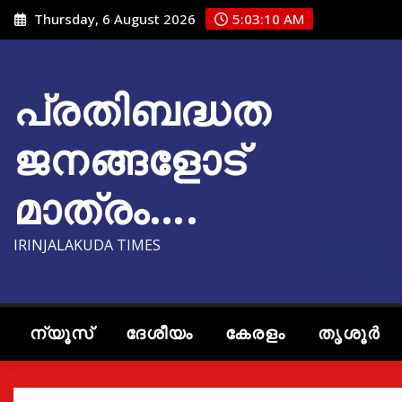
Skip
Thursday, 6 August 2026
5:03:11 AM
to
content
പ്രതിബദ്ധത
ജനങ്ങളോട്
മാത്രം….
IRINJALAKUDA TIMES
ന്യൂസ്
ദേശീയം
കേരളം
തൃശൂർ