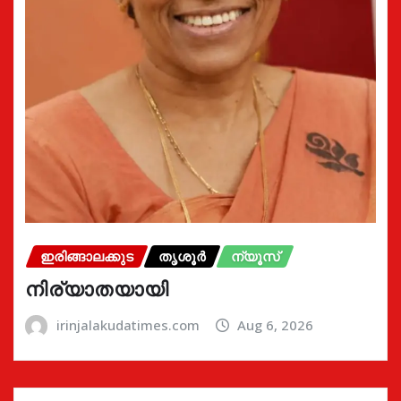
ഇരിങ്ങാലക്കുട
തൃശൂർ
ന്യൂസ്
നിര്യാതയായി
irinjalakudatimes.com
Aug 6, 2026