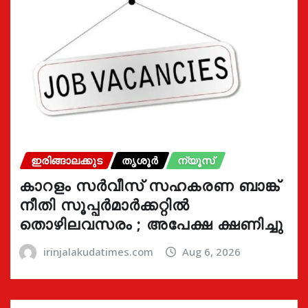
ഇരിങ്ങാലക്കുട
തൃശൂർ
ന്യൂസ്
കാറളം സർവീസ് സഹകരണ ബാങ്ക്
നീതി സൂപ്പർമാർക്കറ്റിൽ
തൊഴിലവസരം ; അപേക്ഷ ക്ഷണിച്ചു
irinjalakudatimes.com
Aug 6, 2026