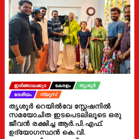
ഇരിങ്ങാലക്കുട
കേരളം
തൃശൂർ
ദേശീയം
ന്യൂസ്
തൃശൂർ റെയിൽവേ സ്റ്റേഷനിൽ
സമയോചിത ഇടപെടലിലൂടെ ഒരു
ജീവൻ രക്ഷിച്ച ആർ.പി.എഫ്.
ഉദ്യോഗസ്ഥൻ കെ.വി.