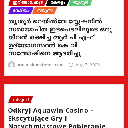
ഇരിങ്ങാലക്കുട
കേരളം
തൃശൂർ
ദേശീയം
ന്യൂസ്
തൃശൂർ റെയിൽവേ സ്റ്റേഷനിൽ
സമയോചിത ഇടപെടലിലൂടെ ഒരു
ജീവൻ രക്ഷിച്ച ആർ.പി.എഫ്.
ഉദ്യോഗസ്ഥൻ കെ.വി.
സന്തോഷിനെ ആദരിച്ചു
irinjalakudatimes.com
Aug 7, 2026
ന്യൂസ്
Odkryj Aquawin Casino –
Ekscytujące Gry i
Natychmiastowe Pobieranie