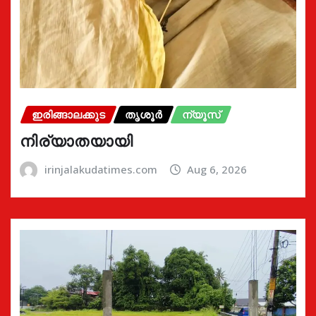
ഇരിങ്ങാലക്കുട
തൃശൂർ
ന്യൂസ്
നിര്യാതയായി
irinjalakudatimes.com
Aug 6, 2026