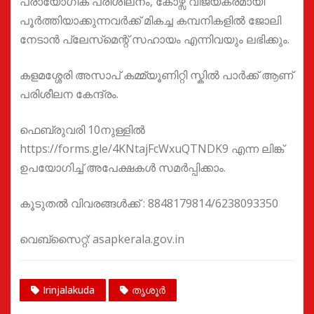
പ്രായോഗിക പരിശീലനം, കോഴ്സ് വിജയകരമായി
പൂർത്തിയാക്കുന്നവർക്ക് മികച്ച കമ്പനികളിൽ ജോലി
നേടാൻ പ്ലേസ്‌മെന്റ് സഹായം എന്നിവയും ലഭിക്കും.
കളമശ്ശേരി അസാപ് കമ്മ്യൂണിറ്റി സ്കിൽ പാർക്ക് ആണ്
പരിശീലന കേന്ദ്രം.
ഫെബ്രുവരി 10നുള്ളിൽ
https://forms.gle/4KNtajFcWxuQTNDK9 എന്ന ലിങ്ക്
ഉപയോഗിച്ച് അപേക്ഷകൾ സമർപ്പിക്കാം.
കൂടുതൽ വിവരങ്ങൾക്ക് : 8848179814/6238093350
വെബ്സൈറ്റ്: asapkerala.gov.in
Irinjalakuda
തൃശൂർ