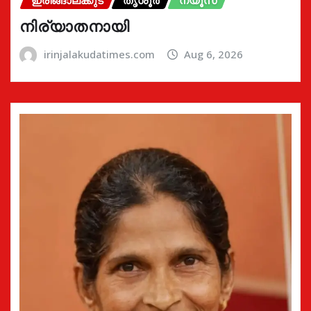
ഇരിങ്ങാലക്കുട
തൃശൂർ
ന്യൂസ്
നിര്യാതനായി
irinjalakudatimes.com
Aug 6, 2026