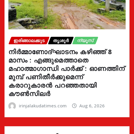
ഇരിങ്ങാലക്കുട
തൃശൂർ
ന്യൂസ്
നിർമ്മാണോദ്ഘാടനം കഴിഞ്ഞ് 8
മാസം : എങ്ങുമെത്താതെ
മഹാത്മാഗാന്ധി പാർക്ക് : ഓണത്തിന്
മുമ്പ് പണിതീർക്കുമെന്ന്
കരാറുകാരൻ പറഞ്ഞതായി
കൗൺസിലർ
irinjalakudatimes.com
Aug 6, 2026