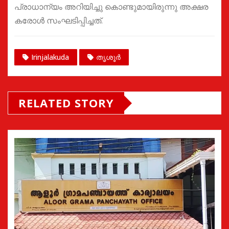
പ്രാധാന്യം അറിയിച്ചു കൊണ്ടുമായിരുന്നു അക്ഷര
കരോൾ സംഘടിപ്പിച്ചത്.
Irinjalakuda
തൃശൂർ
RELATED STORY