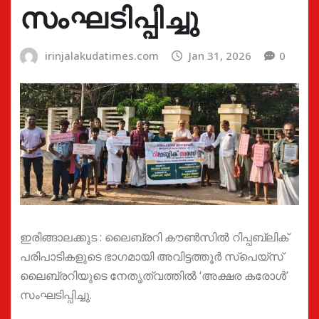
സംഘടിപ്പിച്ചു
irinjalakudatimes.com
Jan 31, 2026
0
ഇരിങ്ങാലക്കുട : ലൈബ്രറി കൗൺസിൽ റിപ്പബ്ലിക്
പരിപാടികളുടെ ഭാഗമായി അവിട്ടത്തൂർ സ്പെയ്സ്
ലൈബ്രറിയുടെ നേതൃത്വത്തിൽ ‘അക്ഷര കരോൾ’
സംഘടിപ്പിച്ചു.