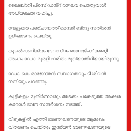
ലൈബ്രറി പ്രസിഡൻ്റ് രാഘവ പൊതുവാൾ
അധ്യക്ഷത വഹിച്ചു.
വേളൂക്കര പഞ്ചായത്ത് മെമ്പർ ബിന്ദു സതീശൻ
ഉദ്ഘാടനം ചെയ്തു.
കൂടൽമാണിക്യം ദേവസ്വം മാനേജിംഗ് കമ്മറ്റി
അംഗം ഡോ. മുരളി ഹരിതം മുഖ്യാതിഥിയായിരുന്നു.
ഡോ. കെ. രാജേന്ദ്രൻ സ്വാഗതവും ടി.ശിവൻ
നന്ദിയും പറഞ്ഞു.
കുട്ടികളും മുതിർന്നവരും അടക്കം പങ്കെടുത്ത അക്ഷര
കരോൾ ഭവന സന്ദർശനം നടത്തി.
വീടുകളിൽ എത്തി ഭരണഘടനയുടെ ആമുഖം
വിതരണം ചെയ്തും ഇന്ത്യൻ ഭരണഘടനയുടെ