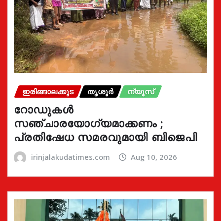
ഇരിങ്ങാലക്കുട
തൃശൂർ
ന്യൂസ്
റോഡുകൾ
സഞ്ചാരയോഗ്യമാക്കണം ;
പ്രതിഷേധ സമരവുമായി ബിജെപി
irinjalakudatimes.com
Aug 10, 2026