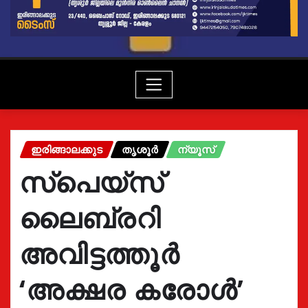
ഇരിങ്ങാലക്കുട
തൃശൂർ
ന്യൂസ്
സ്പെയ്സ്
ലൈബ്രറി
അവിട്ടത്തൂർ
‘അക്ഷര കരോൾ’