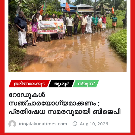
ഇരിങ്ങാലക്കുട
തൃശൂർ
ന്യൂസ്
റോഡുകൾ
സഞ്ചാരയോഗ്യമാക്കണം ;
പ്രതിഷേധ സമരവുമായി ബിജെപി
irinjalakudatimes.com
Aug 10, 2026