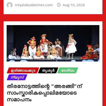
irinjalakudatimes.com
Aug 10, 2026
ഇരിങ്ങാലക്കുട
തൃശൂർ
ദേശീയം
ന്യൂസ്
തിരനോട്ടത്തിന്റെ “അരങ്ങി”ന്
സാംസ്കാരികപ്പൊലിമയോടെ
സമാപനം