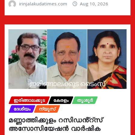
irinjalakudatimes.com
Aug 10, 2026
ഇരിങ്ങാലക്കുട
കേരളം
തൃശൂർ
ദേശീയം
ന്യൂസ്
മണ്ണാത്തിക്കുളം റസിഡൻ്റ്സ്
അസോസിയേഷൻ വാർഷിക