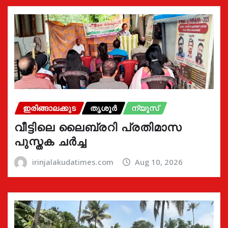
ഇരിങ്ങാലക്കുട
തൃശൂർ
ന്യൂസ്
വീട്ടിലെ ലൈബ്രറി പ്രതിമാസ
പുസ്തക ചർച്ച
irinjalakudatimes.com
Aug 10, 2026