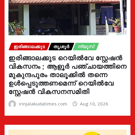
ഇരിങ്ങാലക്കുട
തൃശൂർ
ന്യൂസ്
ഇരിങ്ങാലക്കുട റെയിൽവേ സ്റ്റേഷൻ
വികസനം ; ആളൂർ പഞ്ചായത്തിനെ
മുകുന്ദപുരം താലൂക്കിൽ തന്നെ
ഉൾപ്പെടുത്തണമെന്ന് റെയിൽവേ
സ്റ്റേഷൻ വികസനസമിതി
irinjalakudatimes.com
Aug 10, 2026