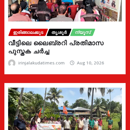
ഇരിങ്ങാലക്കുട
തൃശൂർ
ന്യൂസ്
വീട്ടിലെ ലൈബ്രറി പ്രതിമാസ
പുസ്തക ചർച്ച
irinjalakudatimes.com
Aug 10, 2026