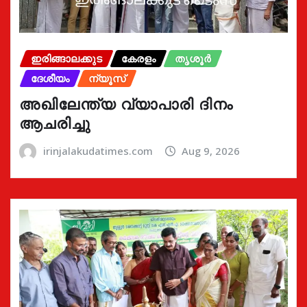
ഇരിങ്ങാലക്കുട
കേരളം
തൃശൂർ
ദേശീയം
ന്യൂസ്
അഖിലേന്ത്യ വ്യാപാരി ദിനം
ആചരിച്ചു
irinjalakudatimes.com
Aug 9, 2026