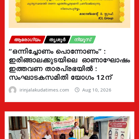
ആരോഗ്യം
തൃശൂർ
ന്യൂസ്
“ഒന്നിച്ചോണം പൊന്നോണം” :
ഇരിങ്ങാലക്കുടയിലെ ഓണാഘോഷം
ഇത്തവണ താരപ്രഭയിൽ :
സംഘാടകസമിതി യോഗം 12ന്
irinjalakudatimes.com
Aug 10, 2026