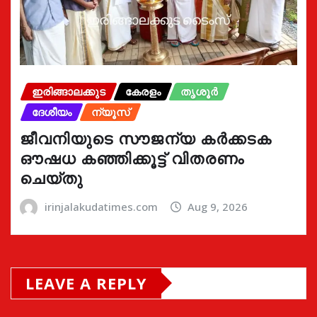
ഇരിങ്ങാലക്കുട
കേരളം
തൃശൂർ
ദേശീയം
ന്യൂസ്
ജീവനിയുടെ സൗജന്യ കർക്കടക
ഔഷധ കഞ്ഞിക്കൂട്ട് വിതരണം
ചെയ്തു
irinjalakudatimes.com
Aug 9, 2026
LEAVE A REPLY