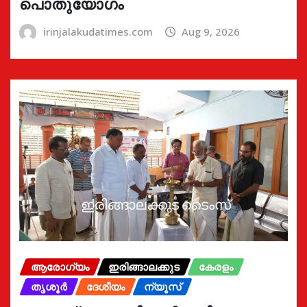
പൊതുയോഗം
irinjalakudatimes.com
Aug 9, 2026
ആരോഗ്യം
ഇരിങ്ങാലക്കുട
കേരളം
തൃശൂർ
ദേശീയം
ന്യൂസ്