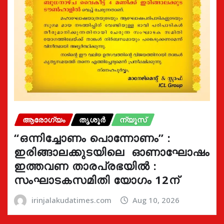
ആരോഗ്യം
തൃശൂർ
ന്യൂസ്
“ഒന്നിച്ചോണം പൊന്നോണം” :
ഇരിങ്ങാലക്കുടയിലെ ഓണാഘോഷം
ഇത്തവണ താരപ്രഭയിൽ :
സംഘാടകസമിതി യോഗം 12ന്
irinjalakudatimes.com
Aug 10, 2026