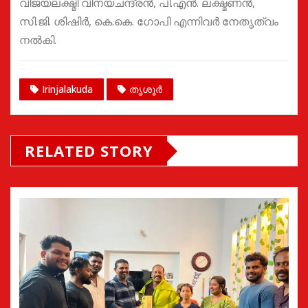
വിജയലക്ഷ്മി വിനയചന്ദ്രന്‍, പി.എന്‍. ലക്ഷ്മണന്‍,
സി.ജി. ശിഷിര്‍, കെ.കെ. ഗോപി എന്നിവര്‍ നേതൃത്വം
നല്‍കി.
Irinjalakuda
തൃശൂർ
RELATED STORY