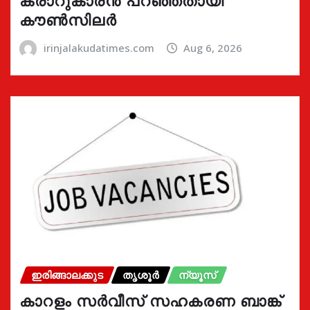
കരാറുകാരൻ പറഞ്ഞതായി
കൗൺസിലർ
irinjalakudatimes.com
Aug 6, 2026
ഇരിങ്ങാലക്കുട
തൃശൂർ
ന്യൂസ്
കാറളം സർവീസ് സഹകരണ ബാങ്ക്