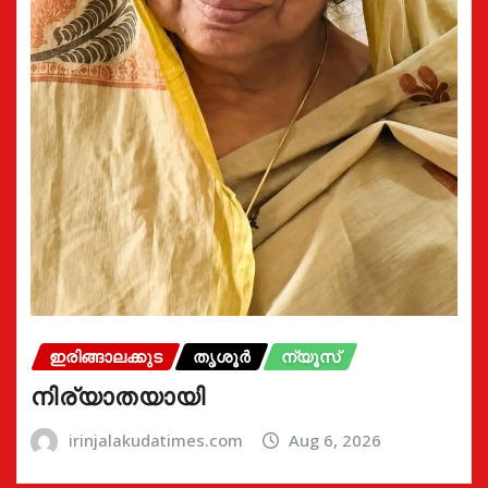
ഇരിങ്ങാലക്കുട
തൃശൂർ
ന്യൂസ്
നിര്യാതയായി
irinjalakudatimes.com
Aug 6, 2026