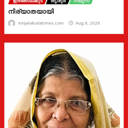
ഇരിങ്ങാലക്കുട
തൃശൂർ
ന്യൂസ്
നിര്യാതയായി
irinjalakudatimes.com
Aug 6, 2026