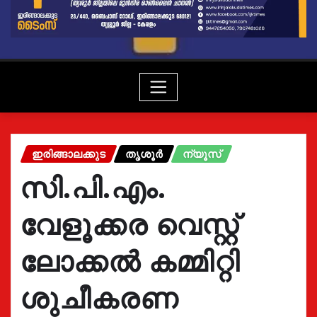
ഇരിങ്ങാലക്കുട
തൃശൂർ
ന്യൂസ്
സി.പി.എം.
വേളൂക്കര വെസ്റ്റ്
ലോക്കല്‍ കമ്മിറ്റി
ശുചീകരണ