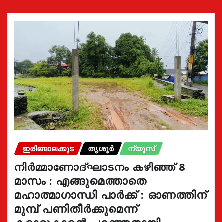
ഇരിങ്ങാലക്കുട
തൃശൂർ
ന്യൂസ്
നിർമ്മാണോദ്ഘാടനം കഴിഞ്ഞ് 8
മാസം : എങ്ങുമെത്താതെ
മഹാത്മാഗാന്ധി പാർക്ക് : ഓണത്തിന്
മുമ്പ് പണിതീർക്കുമെന്ന്