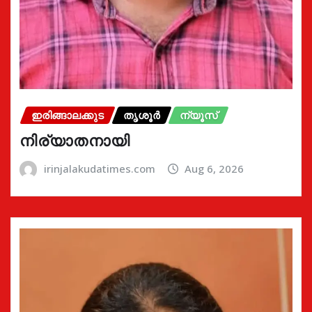
ഇരിങ്ങാലക്കുട
തൃശൂർ
ന്യൂസ്
നിര്യാതനായി
irinjalakudatimes.com
Aug 6, 2026