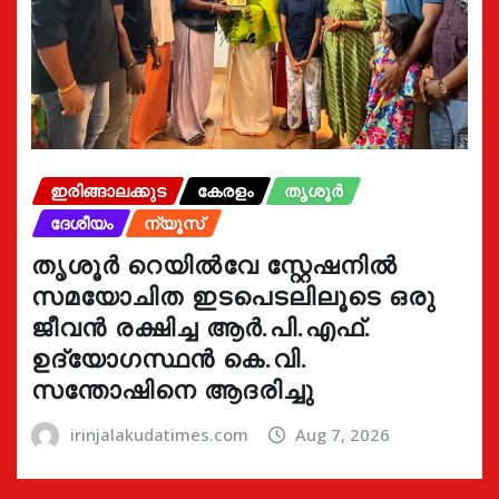
ഇരിങ്ങാലക്കുട
കേരളം
തൃശൂർ
ദേശീയം
ന്യൂസ്
തൃശൂർ റെയിൽവേ സ്റ്റേഷനിൽ
സമയോചിത ഇടപെടലിലൂടെ ഒരു
ജീവൻ രക്ഷിച്ച ആർ.പി.എഫ്.
ഉദ്യോഗസ്ഥൻ കെ.വി.
സന്തോഷിനെ ആദരിച്ചു
irinjalakudatimes.com
Aug 7, 2026