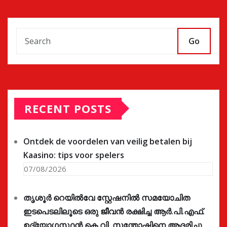
Go
RECENT POSTS
Ontdek de voordelen van veilig betalen bij
Kaasino: tips voor spelers
07/08/2026
തൃശൂർ റെയിൽവേ സ്റ്റേഷനിൽ സമയോചിത
ഇടപെടലിലൂടെ ഒരു ജീവൻ രക്ഷിച്ച ആർ.പി.എഫ്.
ഉദ്യോഗസ്ഥൻ കെ.വി. സന്തോഷിനെ ആദരിച്ചു