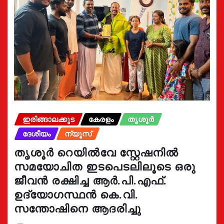
ഇരിങ്ങാലക്കുട
കേരളം
തൃശൂർ
ദേശീയം
ന്യൂസ്
തൃശൂർ റെയിൽവേ സ്റ്റേഷനിൽ
സമയോചിത ഇടപെടലിലൂടെ ഒരു
ജീവൻ രക്ഷിച്ച ആർ.പി.എഫ്.
ഉദ്യോഗസ്ഥൻ കെ.വി.
സന്തോഷിനെ ആദരിച്ചു