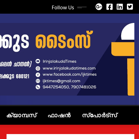
Follow Us
ക്യാമ്പസ്
ഫാഷൻ
സ്പോർട്സ്