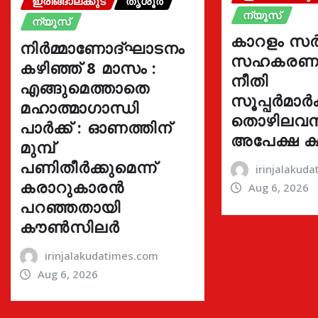
ഇരിങ്ങാലക്കുട
തൃശൂർ
ന്യൂസ്
ന്യൂസ്
കാറളം സർ
നിർമ്മാണോദ്ഘാടനം
സഹകരണ ബ
കഴിഞ്ഞ് 8 മാസം :
നീതി
എങ്ങുമെത്താതെ
സൂപ്പർമാർക്
മഹാത്മാഗാന്ധി
തൊഴിലവസ
പാർക്ക് : ഓണത്തിന്
അപേക്ഷ ക്
മുമ്പ്
പണിതീർക്കുമെന്ന്
irinjalakud
കരാറുകാരൻ
Aug 6, 2026
പറഞ്ഞതായി
കൗൺസിലർ
irinjalakudatimes.com
Aug 6, 2026