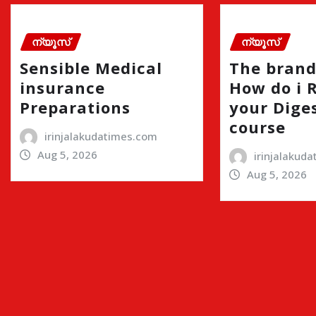
ന്യൂസ്
ന്യൂസ്
Sensible Medical
The brand
insurance
How do i 
Preparations
your Dige
course
irinjalakudatimes.com
Aug 5, 2026
irinjalakud
Aug 5, 2026