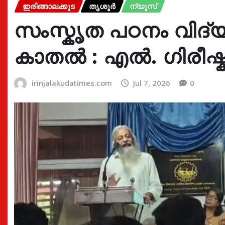
ഇരിങ്ങാലക്കുട
തൃശൂർ
ന്യൂസ്
സംസ്കൃത പഠനം വിദ്
കാതൽ : എൽ. ഗിരീഷ്
irinjalakudatimes.com
Jul 7, 2026
0