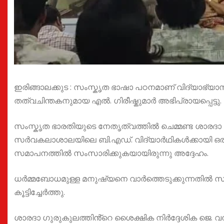
ഇരിങ്ങാലക്കുട : സംസ്കൃത ഭാഷാ പഠനമാണ് വിദ്യാഭ്യാ
തത്വചിന്തകനുമായ എൽ. ഗിരീഷ്കുമാർ അഭിപ്രായപ്പെട്ടു.
സംസ്കൃത ഭാരതിയുടെ നേതൃത്വത്തിൽ ചെമ്മണ്ട ശാരദാ 
സർവകലാശാലയിലെ ബി.എഡ്. വിദ്യാർഥികൾക്കായി ഒരാഴ്
സമാപനത്തിൽ സംസാരിക്കുകയായിരുന്നു അദ്ദേഹം.
ധർമ്മബോധമുള്ള മനുഷ്യനെ വാർത്തെടുക്കുന്നതിൽ സംസ്
കൂട്ടിച്ചേർത്തു.
ശാരദാ ഗുരുകുലത്തിൻ്റെ ശൈക്ഷിക നിർദ്ദേശിക ജെ. വന