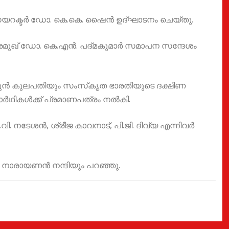
ഡയറക്ടർ ഡോ. കെ.കെ. ഷൈൻ ഉദ്ഘാടനം ചെയ്തു.
്രമുഖ് ഡോ. കെ.എൻ. പദ്മകുമാർ സമാപന സന്ദേശം
ുൻ കുലപതിയും സംസ്‌കൃത ഭാരതിയുടെ ദക്ഷിണ
ാർഥികൾക്ക് പ്രമാണപത്രം നൽകി.
 നടേശൻ, ശ്രീജ കാവനാട്, പി.ജി. ദിവ്യ എന്നിവർ
ി നാരായണൻ നന്ദിയും പറഞ്ഞു.