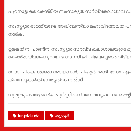
പുറനാട്ടുകര കേന്ദ്രീയ സംസ്‌കൃത സർവ്വകലാശാല 
സംസ്കൃത ഭാരതിയുടെ അഖിലേന്ത്യാ മഹാവിദ്യാലയ പ
നൽകി.
ഉജ്ജയിനി പാണിനി സംസ്കൃത സർവ്വ കലാശാലയുടെ മ
ക്ഷേത്രാധ്യക്ഷനുമായ ഡോ. സി.ജി. വിജയകുമാർ വിദ്യ
ഡോ. പി.കെ. ശങ്കരനാരായണൻ, പി.ആർ. ശശി, ഡോ. എം.വി.
ക്ലാസുകൾക്ക് നേതൃത്വം നൽകി.
ഗുരുകുലം ആചാര്യ പൂർണ്ണിമ സ്വാഗതവും ഡോ. ലക്ഷ്മ
Irinjalakuda
തൃശൂർ