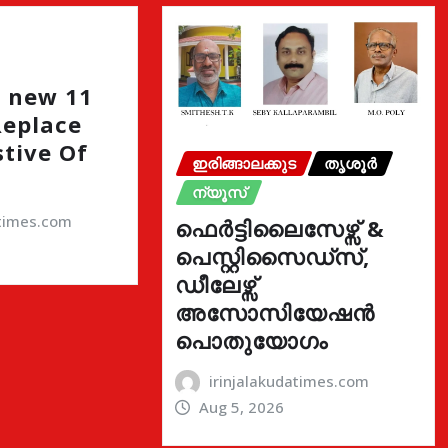
 new 11
Replace
stive Of
ഇരിങ്ങാലക്കുട
തൃശൂർ
ന്യൂസ്
atimes.com
ഫെർട്ടിലൈസേഴ്സ് &
പെസ്റ്റിസൈഡ്സ്,
ഡീലേഴ്സ്
അസോസിയേഷൻ
പൊതുയോഗം
irinjalakudatimes.com
Aug 5, 2026