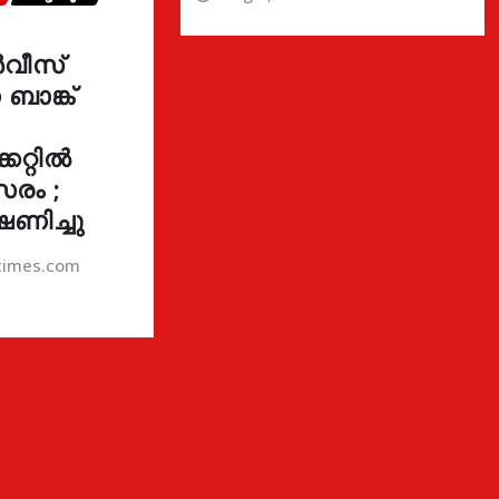
വീസ്
ാങ്ക്
കറ്റിൽ
രം ;
ഷണിച്ചു
atimes.com