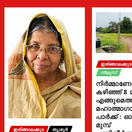
ഇരിങ്ങാലക്കുട
ന്യൂസ്
നിർമ്മാണ
കഴിഞ്ഞ് 8 
എങ്ങുമെത
മഹാത്മാഗാ
പാർക്ക് : 
മുമ്പ്
ഇരിങ്ങാലക്കുട
തൃശൂർ