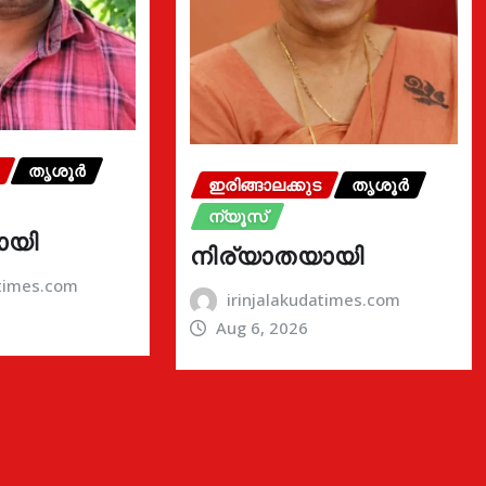
തൃശൂർ
ഇരിങ്ങാലക്കുട
തൃശൂർ
ന്യൂസ്
ായി
നിര്യാതയായി
atimes.com
irinjalakudatimes.com
Aug 6, 2026