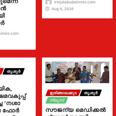
മെന്ന്
irinjalakudatimes.com
രൻ
Aug 6, 2026
യി
ർ
atimes.com
തൃശൂർ
യിക,
ഇരിങ്ങാലക്കുട
തൃശൂർ
മവകുപ്പ്
ന്യൂസ്
്ച ‘നശാ
സൗജന്യ മെഡിക്കൽ
ുവ ഫോർ