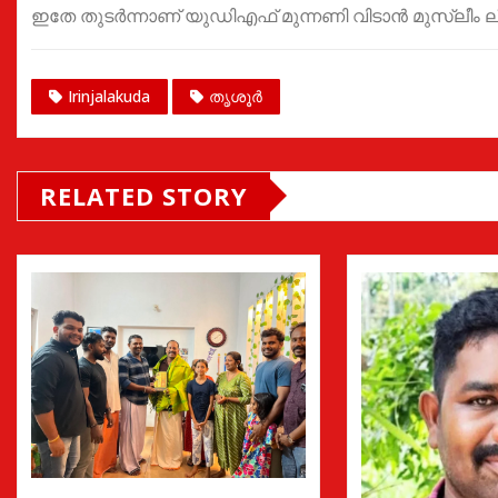
ഇതേ തുടർന്നാണ് യുഡിഎഫ് മുന്നണി വിടാൻ മുസ്ലീം ലീഗ് 
Irinjalakuda
തൃശൂർ
RELATED STORY