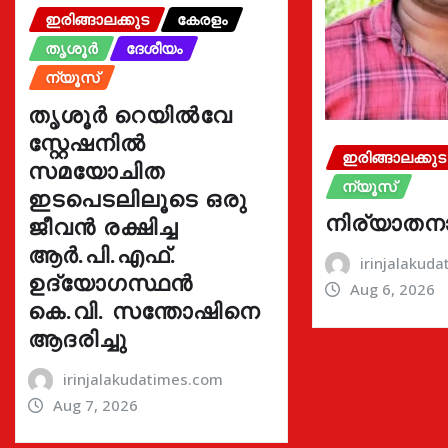
ഇരിങ്ങാലക്കുട
കേരളം
തൃശൂർ
ദേശീയം
ന്യൂസ്
തൃശൂർ റെയിൽവേ
സ്റ്റേഷനിൽ
ഇരിങ്ങാലക്കുട
സമയോചിത
ന്യൂസ്
ഇടപെടലിലൂടെ ഒരു
നിര്യാതന
ജീവൻ രക്ഷിച്ച
ആർ.പി.എഫ്.
irinjalakud
ഉദ്യോഗസ്ഥൻ
Aug 6, 2026
കെ.വി. സന്തോഷിനെ
ആദരിച്ചു
irinjalakudatimes.com
Aug 7, 2026