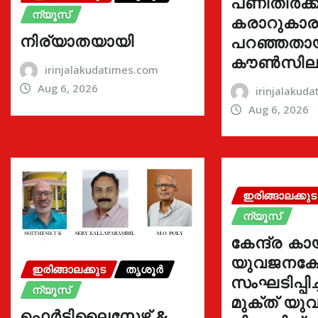
പണിതീർക്കു
ന്യൂസ്
കരാറുകാ
നിര്യാതയായി
പറഞ്ഞതാ
കൗൺസില
irinjalakudatimes.com
Aug 6, 2026
irinjalakud
Aug 6, 2026
ഇരിങ്ങാലക്കുട
ന്യൂസ്
കേന്ദ്ര കാ
യുവജനക്ഷേ
ഇരിങ്ങാലക്കുട
തൃശൂർ
സംഘടിപ്പിച
ന്യൂസ്
മുക്ത് യ
ഫെർട്ടിലൈസേഴ്സ് &