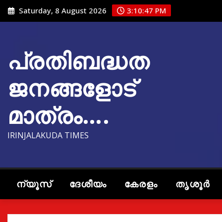
Skip
Saturday, 8 August 2026
3:10:48 PM
to
content
പ്രതിബദ്ധത
ജനങ്ങളോട്
മാത്രം….
IRINJALAKUDA TIMES
ന്യൂസ്
ദേശീയം
കേരളം
തൃശൂർ