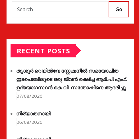
Go
RECENT POSTS
തൃശൂർ റെയിൽവേ സ്റ്റേഷനിൽ സമയോചിത
ഇടപെടലിലൂടെ ഒരു ജീവൻ രക്ഷിച്ച ആർ.പി.എഫ്.
ഉദ്യോഗസ്ഥൻ കെ.വി. സന്തോഷിനെ ആദരിച്ചു
07/08/2026
നിര്യാതനായി
06/08/2026