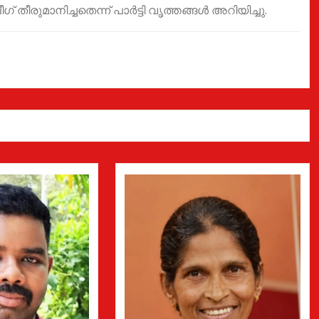
തീരുമാനിച്ചതെന്ന് പാർട്ടി വൃത്തങ്ങൾ അറിയിച്ചു.