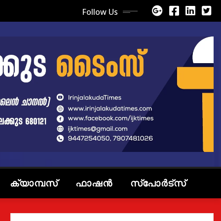
Follow Us
ക്യാമ്പസ്
ഫാഷൻ
സ്പോർട്സ്