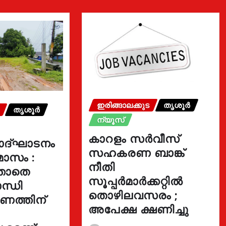
ഇരിങ്ങാലക്കുട
തൃശൂർ
തൃശൂർ
ന്യൂസ്
കാറളം സർവീസ്
ോദ്ഘാടനം
സഹകരണ ബാങ്ക്
മാസം :
നീതി
്താതെ
സൂപ്പർമാർക്കറ്റിൽ
ന്ധി
തൊഴിലവസരം ;
ഓണത്തിന്
അപേക്ഷ ക്ഷണിച്ചു