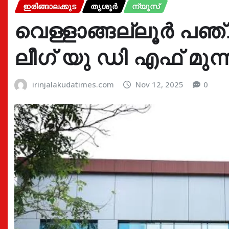
ഇരിങ്ങാലക്കുട
തൃശൂർ
ന്യൂസ്
വെള്ളാങ്ങല്ലൂർ പഞ
ലീഗ് യു ഡി എഫ് മുന്ന
irinjalakudatimes.com
Nov 12, 2025
0