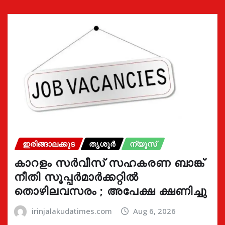
ഇരിങ്ങാലക്കുട
തൃശൂർ
ന്യൂസ്
കാറളം സർവീസ് സഹകരണ ബാങ്ക്
നീതി സൂപ്പർമാർക്കറ്റിൽ
തൊഴിലവസരം ; അപേക്ഷ ക്ഷണിച്ചു
irinjalakudatimes.com
Aug 6, 2026