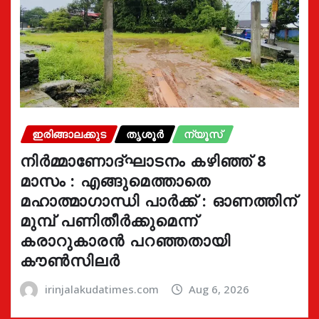
ഇരിങ്ങാലക്കുട
തൃശൂർ
ന്യൂസ്
നിർമ്മാണോദ്ഘാടനം കഴിഞ്ഞ് 8
മാസം : എങ്ങുമെത്താതെ
മഹാത്മാഗാന്ധി പാർക്ക് : ഓണത്തിന്
മുമ്പ് പണിതീർക്കുമെന്ന്
കരാറുകാരൻ പറഞ്ഞതായി
കൗൺസിലർ
irinjalakudatimes.com
Aug 6, 2026