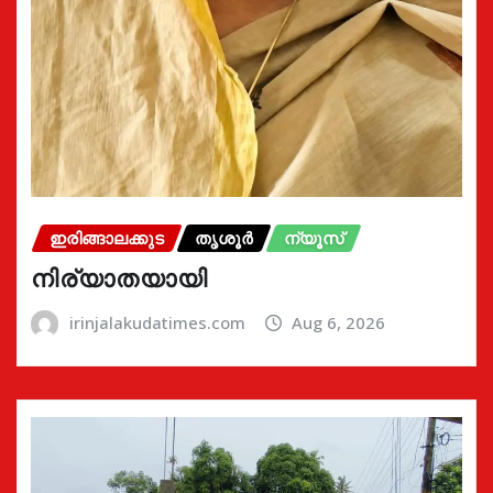
ഇരിങ്ങാലക്കുട
തൃശൂർ
ന്യൂസ്
നിര്യാതയായി
irinjalakudatimes.com
Aug 6, 2026