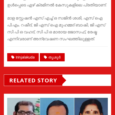
ഉൾപ്പെടെ ഏഴ് ക്രമിനൽ കേസുകളിലെ പ്രതിയാണ്.
മാള സ്റ്റേഷൻ എസ് എച്ച് ഒ സജിൻ ശശി, എസ് ഐ
പി.എം. റഷീദ്, ജി എസ് ഐ മുഹമ്മദ് ബാഷി, ജി എസ്
സി പി ഒ വഹദ്, സി പി ഒ മാരായ ജോസഫ്, രേഷ്മ
എന്നിവരാണ് അന്വേഷണ സംഘത്തിലുള്ളത്.
Irinjalakuda
തൃശൂർ
RELATED STORY