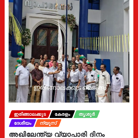
ഇരിങ്ങാലക്കുട
കേരളം
തൃശൂർ
ദേശീയം
ന്യൂസ്
അഖിലേന്ത്യ വ്യാപാരി ദിനം