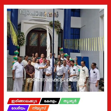
ഇരിങ്ങാലക്കുട
കേരളം
തൃശൂർ
ദേശീയം
ന്യൂസ്