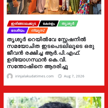
ഇരിങ്ങാലക്കുട
കേരളം
തൃശൂർ
ദേശീയം
ന്യൂസ്
തൃശൂർ റെയിൽവേ സ്റ്റേഷനിൽ
സമയോചിത ഇടപെടലിലൂടെ ഒരു
ജീവൻ രക്ഷിച്ച ആർ.പി.എഫ്.
ഉദ്യോഗസ്ഥൻ കെ.വി.
സന്തോഷിനെ ആദരിച്ചു
irinjalakudatimes.com
Aug 7, 2026