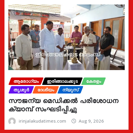
ആരോഗ്യം
ഇരിങ്ങാലക്കുട
കേരളം
തൃശൂർ
ദേശീയം
ന്യൂസ്
സൗജന്യ മെഡിക്കൽ പരിശോധന
ക്യാമ്പ് സംഘടിപ്പിച്ചു
irinjalakudatimes.com
Aug 9, 2026