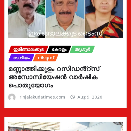
ഇരിങ്ങാലക്കുട
കേരളം
തൃശൂർ
ദേശീയം
ന്യൂസ്
മണ്ണാത്തിക്കുളം റസിഡൻ്റ്സ്
അസോസിയേഷൻ വാർഷിക
പൊതുയോഗം
irinjalakudatimes.com
Aug 9, 2026