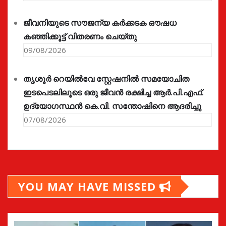
ജീവനിയുടെ സൗജന്യ കർക്കടക ഔഷധ
കഞ്ഞിക്കൂട്ട് വിതരണം ചെയ്തു
09/08/2026
തൃശൂർ റെയിൽവേ സ്റ്റേഷനിൽ സമയോചിത
ഇടപെടലിലൂടെ ഒരു ജീവൻ രക്ഷിച്ച ആർ.പി.എഫ്.
ഉദ്യോഗസ്ഥൻ കെ.വി. സന്തോഷിനെ ആദരിച്ചു
07/08/2026
YOU MAY HAVE MISSED