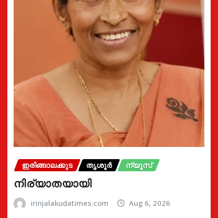
ഇരിങ്ങാലക്കുട
തൃശൂർ
ന്യൂസ്
നിര്യാതയായി
irinjalakudatimes.com
Aug 6, 2026