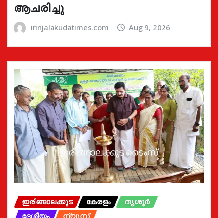
ആചരിച്ചു
irinjalakudatimes.com
Aug 9, 2026
ഇരിങ്ങാലക്കുട
കേരളം
തൃശൂർ
ദേശീയം
ന്യൂസ്