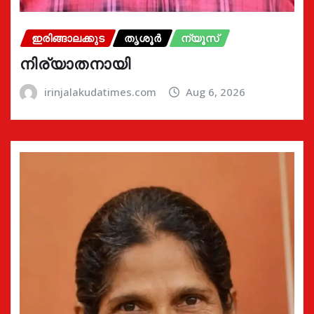
ഇരിങ്ങാലക്കുട
തൃശൂർ
ന്യൂസ്
നിര്യാതനായി
irinjalakudatimes.com
Aug 6, 2026