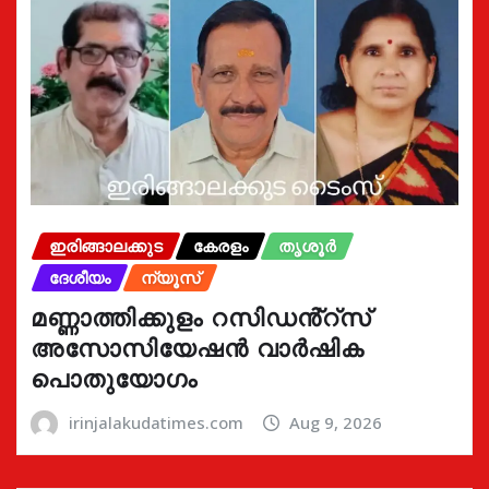
ഇരിങ്ങാലക്കുട
കേരളം
തൃശൂർ
ദേശീയം
ന്യൂസ്
മണ്ണാത്തിക്കുളം റസിഡൻ്റ്സ്
അസോസിയേഷൻ വാർഷിക
പൊതുയോഗം
irinjalakudatimes.com
Aug 9, 2026