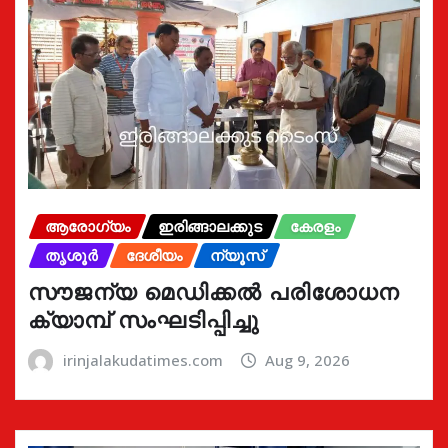
ആരോഗ്യം
ഇരിങ്ങാലക്കുട
കേരളം
തൃശൂർ
ദേശീയം
ന്യൂസ്
സൗജന്യ മെഡിക്കൽ പരിശോധന
ക്യാമ്പ് സംഘടിപ്പിച്ചു
irinjalakudatimes.com
Aug 9, 2026