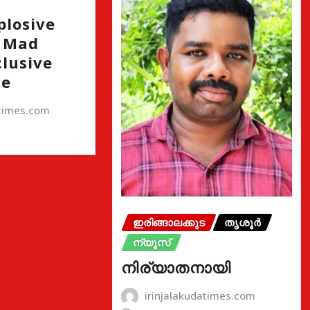
plosive
h Mad
clusive
de
atimes.com
ഇരിങ്ങാലക്കുട
തൃശൂർ
ന്യൂസ്
നിര്യാതനായി
irinjalakudatimes.com