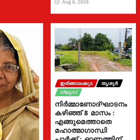
Aug 6, 2026
ഇരിങ്ങാലക്കുട
തൃശൂർ
ന്യൂസ്
നിർമ്മാണോദ്ഘാടനം
കഴിഞ്ഞ് 8 മാസം :
എങ്ങുമെത്താതെ
മഹാത്മാഗാന്ധി
പാർക്ക് : ഓണത്തിന്