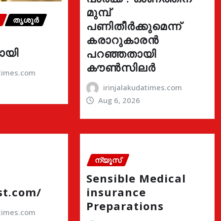
മുമ്പ്
തൃശൂർ
പണിതീർക്കുമെന്ന്
കരാറുകാരൻ
ായി
പറഞ്ഞതായി
കൗൺസിലർ
atimes.com
irinjalakudatimes.com
Aug 6, 2026
ന്യൂസ്
Sensible Medical
st.com/
insurance
Preparations
atimes.com