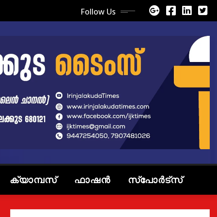
Follow Us
ക്യാമ്പസ്
ഫാഷൻ
സ്പോർട്സ്