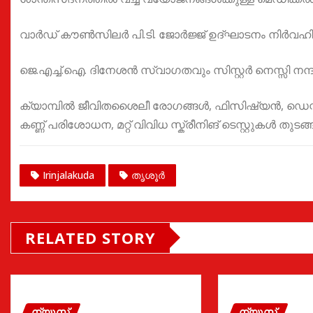
വാർഡ് കൗൺസിലർ പി.ടി. ജോർജ്ജ് ഉദ്ഘാടനം നിർവഹിച്
ജെ.എച്ച്.ഐ. ദിനേശൻ സ്വാഗതവും സിസ്റ്റർ നെസ്സി നന്
ക്യാമ്പിൽ ജീവിതശൈലീ രോഗങ്ങൾ, ഫിസിഷ്യൻ, ഡെന്റൽ, 
കണ്ണ് പരിശോധന, മറ്റ് വിവിധ സ്ക്രീനിങ് ടെസ്റ്റുകൾ തുട
Irinjalakuda
തൃശൂർ
RELATED STORY
ന്യൂസ്
ന്യൂസ്