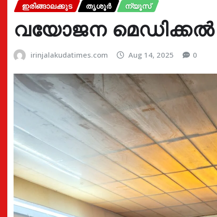
ഇരിങ്ങാലക്കുട
തൃശൂർ
ന്യൂസ്
വയോജന മെഡിക്കൽ ക്യ
irinjalakudatimes.com
Aug 14, 2025
0