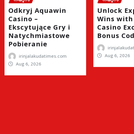
Odkryj Aquawin
Unlock Ex
Casino –
Wins wit
Ekscytujące Gry i
Casino Ex
Natychmiastowe
Bonus Co
Pobieranie
irinjalakud
Aug 6, 2026
irinjalakudatimes.com
Aug 6, 2026