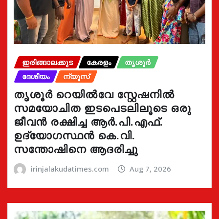
ഇരിങ്ങാലക്കുട
കേരളം
തൃശൂർ
ദേശീയം
ന്യൂസ്
തൃശൂർ റെയിൽവേ സ്റ്റേഷനിൽ
സമയോചിത ഇടപെടലിലൂടെ ഒരു
ജീവൻ രക്ഷിച്ച ആർ.പി.എഫ്.
ഉദ്യോഗസ്ഥൻ കെ.വി.
സന്തോഷിനെ ആദരിച്ചു
irinjalakudatimes.com
Aug 7, 2026