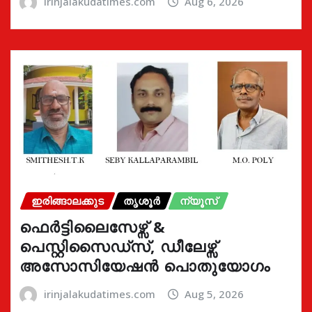
irinjalakudatimes.com
Aug 6, 2026
ഇരിങ്ങാലക്കുട
തൃശൂർ
ന്യൂസ്
ഫെർട്ടിലൈസേഴ്സ് &
പെസ്റ്റിസൈഡ്സ്, ഡീലേഴ്സ്
അസോസിയേഷൻ പൊതുയോഗം
irinjalakudatimes.com
Aug 5, 2026