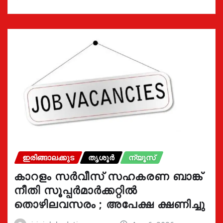
ഇരിങ്ങാലക്കുട
തൃശൂർ
ന്യൂസ്
കാറളം സർവീസ് സഹകരണ ബാങ്ക്
നീതി സൂപ്പർമാർക്കറ്റിൽ
തൊഴിലവസരം ; അപേക്ഷ ക്ഷണിച്ചു