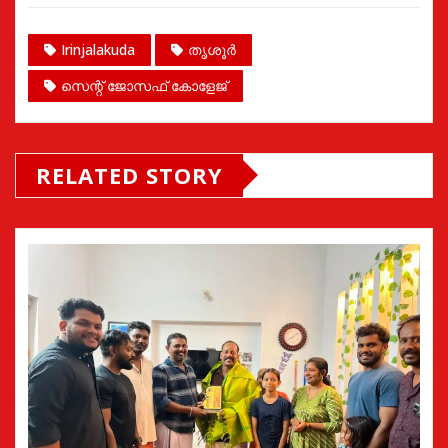
Irinjalakuda
തൃശൂർ
സെന്റ് ജോസഫ് കോളേജ്
RELATED STORY