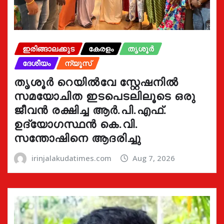
ഇരിങ്ങാലക്കുട
കേരളം
തൃശൂർ
ദേശീയം
ന്യൂസ്
തൃശൂർ റെയിൽവേ സ്റ്റേഷനിൽ
സമയോചിത ഇടപെടലിലൂടെ ഒരു
ജീവൻ രക്ഷിച്ച ആർ.പി.എഫ്.
ഉദ്യോഗസ്ഥൻ കെ.വി.
സന്തോഷിനെ ആദരിച്ചു
irinjalakudatimes.com
Aug 7, 2026