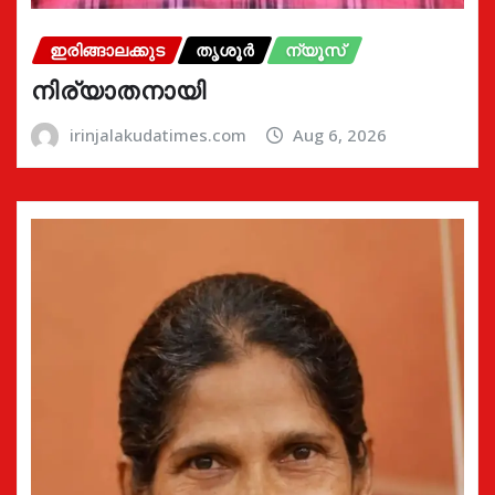
ഇരിങ്ങാലക്കുട
തൃശൂർ
ന്യൂസ്
നിര്യാതനായി
irinjalakudatimes.com
Aug 6, 2026