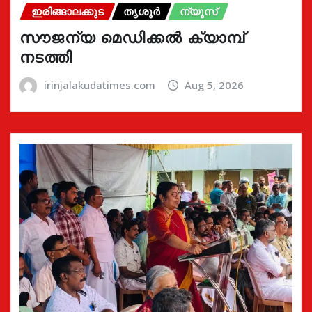
ഇരിങ്ങാലക്കുട
തൃശൂർ
ന്യൂസ്
സൗജന്യ മെഡിക്കൽ ക്യാമ്പ്
നടത്തി
irinjalakudatimes.com
Aug 5, 2026