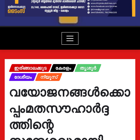
ഇരിങ്ങാലക്കുട
കേരളം
തൃശൂർ
ദേശീയം
ന്യൂസ്
വയോജനങ്ങൾക്കൊ
പ്പംമതസൗഹാർദ്ദ
ത്തിന്റെ