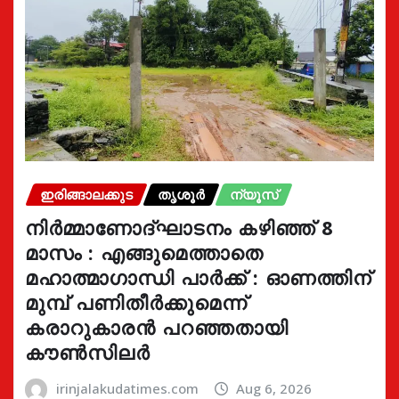
ഇരിങ്ങാലക്കുട
തൃശൂർ
ന്യൂസ്
നിർമ്മാണോദ്ഘാടനം കഴിഞ്ഞ് 8
മാസം : എങ്ങുമെത്താതെ
മഹാത്മാഗാന്ധി പാർക്ക് : ഓണത്തിന്
മുമ്പ് പണിതീർക്കുമെന്ന്
കരാറുകാരൻ പറഞ്ഞതായി
കൗൺസിലർ
irinjalakudatimes.com
Aug 6, 2026