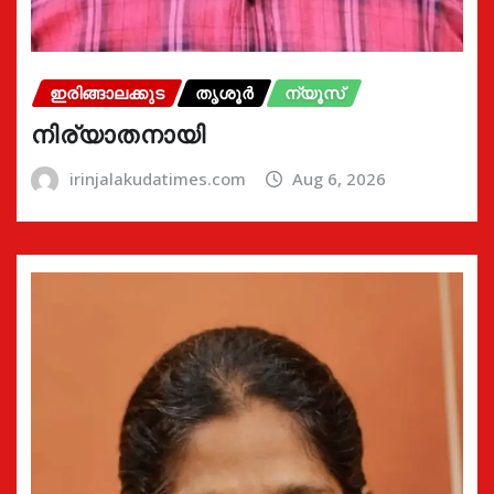
ഇരിങ്ങാലക്കുട
തൃശൂർ
ന്യൂസ്
നിര്യാതനായി
irinjalakudatimes.com
Aug 6, 2026