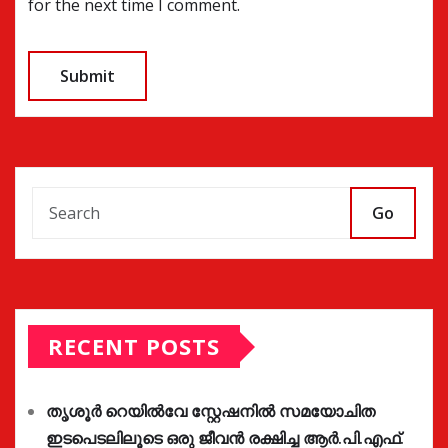
for the next time I comment.
Go
RECENT POSTS
തൃശൂർ റെയിൽവേ സ്റ്റേഷനിൽ സമയോചിത
ഇടപെടലിലൂടെ ഒരു ജീവൻ രക്ഷിച്ച ആർ.പി.എഫ്.