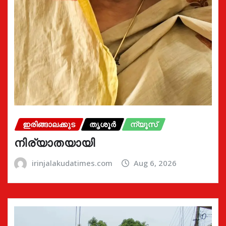
ഇരിങ്ങാലക്കുട
തൃശൂർ
ന്യൂസ്
നിര്യാതയായി
irinjalakudatimes.com
Aug 6, 2026