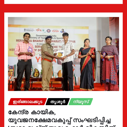
ഇരിങ്ങാലക്കുട
തൃശൂർ
ന്യൂസ്
കേന്ദ്ര കായിക,
യുവജനക്ഷേമവകുപ്പ് സംഘടിപ്പിച്ച