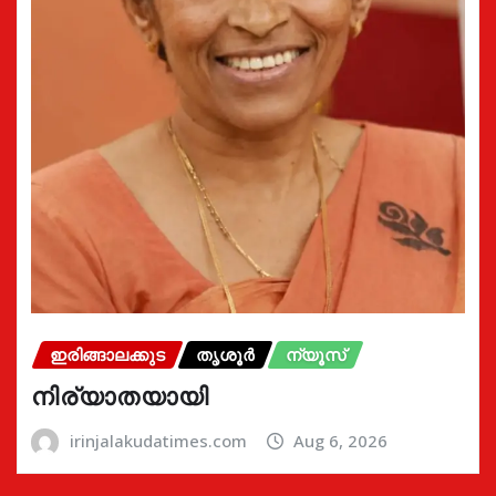
ഇരിങ്ങാലക്കുട
തൃശൂർ
ന്യൂസ്
നിര്യാതയായി
irinjalakudatimes.com
Aug 6, 2026