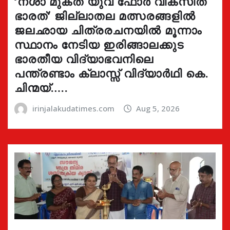
‘നശാ മുക്ത് യുവ ഫോർ വികസിത്
ഭാരത്’ ജില്ലാതല മത്സരങ്ങളിൽ
ജലഛായ ചിത്രരചനയിൽ മൂന്നാം
സ്ഥാനം നേടിയ ഇരിങ്ങാലക്കുട
ഭാരതീയ വിദ്യാഭവനിലെ
പന്ത്രണ്ടാം ക്ലാസ്സ് വിദ്യാർഥി കെ.
ചിന്മയ്…..
irinjalakudatimes.com
Aug 5, 2026