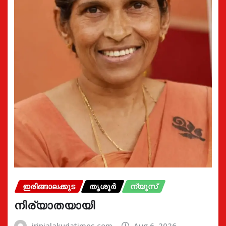
ഇരിങ്ങാലക്കുട
തൃശൂർ
ന്യൂസ്
നിര്യാതയായി
irinjalakudatimes.com
Aug 6, 2026