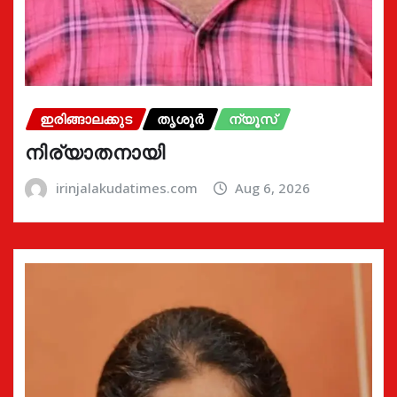
ഇരിങ്ങാലക്കുട
തൃശൂർ
ന്യൂസ്
നിര്യാതനായി
irinjalakudatimes.com
Aug 6, 2026