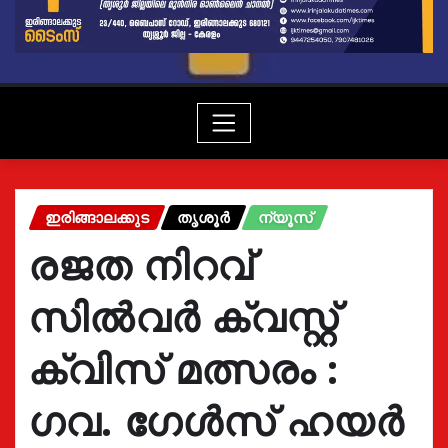
ഇരിങ്ങാലക്കുട
തൃശൂർ
ന്യൂസ്
രജത നിറവ്
സിൽവർ ക്വസ്റ്റ്
ക്വിസ് മത്സരം :
ഗവ. ഗേൾസ് ഹയർ