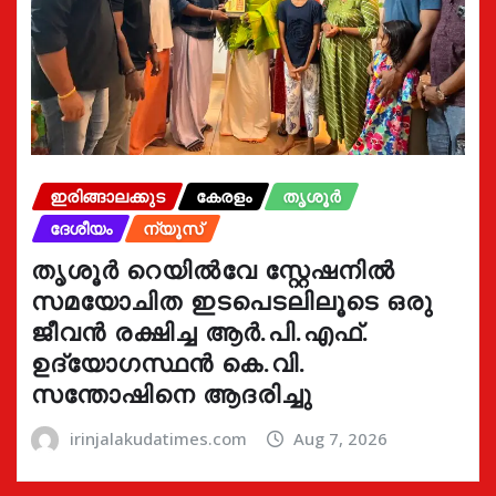
ഇരിങ്ങാലക്കുട
കേരളം
തൃശൂർ
ദേശീയം
ന്യൂസ്
തൃശൂർ റെയിൽവേ സ്റ്റേഷനിൽ
സമയോചിത ഇടപെടലിലൂടെ ഒരു
ജീവൻ രക്ഷിച്ച ആർ.പി.എഫ്.
ഉദ്യോഗസ്ഥൻ കെ.വി.
സന്തോഷിനെ ആദരിച്ചു
irinjalakudatimes.com
Aug 7, 2026