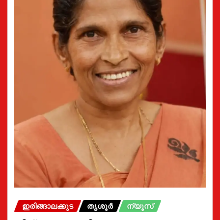
ഇരിങ്ങാലക്കുട
തൃശൂർ
ന്യൂസ്