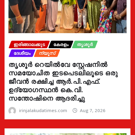
ഇരിങ്ങാലക്കുട
കേരളം
തൃശൂർ
ദേശീയം
ന്യൂസ്
തൃശൂർ റെയിൽവേ സ്റ്റേഷനിൽ
സമയോചിത ഇടപെടലിലൂടെ ഒരു
ജീവൻ രക്ഷിച്ച ആർ.പി.എഫ്.
ഉദ്യോഗസ്ഥൻ കെ.വി.
സന്തോഷിനെ ആദരിച്ചു
irinjalakudatimes.com
Aug 7, 2026