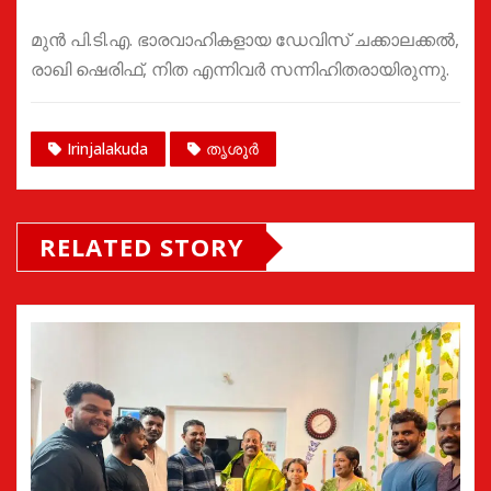
മുൻ പി.ടി.എ. ഭാരവാഹികളായ ഡേവിസ് ചക്കാലക്കൽ,
രാഖി ഷെരിഫ്, നിത എന്നിവർ സന്നിഹിതരായിരുന്നു.
Irinjalakuda
തൃശൂർ
RELATED STORY