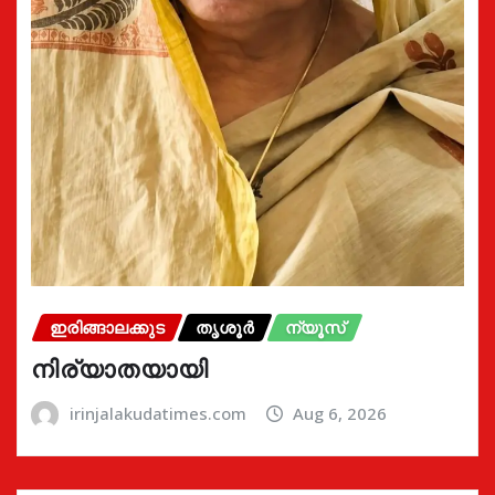
ഇരിങ്ങാലക്കുട
തൃശൂർ
ന്യൂസ്
നിര്യാതയായി
irinjalakudatimes.com
Aug 6, 2026