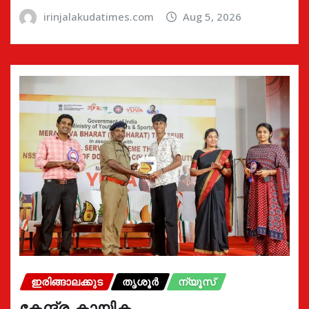
irinjalakudatimes.com
Aug 5, 2026
ഇരിങ്ങാലക്കുട
തൃശൂർ
ന്യൂസ്
കേന്ദ്ര കായിക,