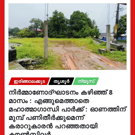
ഇരിങ്ങാലക്കുട
തൃശൂർ
ന്യൂസ്
നിർമ്മാണോദ്ഘാടനം കഴിഞ്ഞ് 8
മാസം : എങ്ങുമെത്താതെ
മഹാത്മാഗാന്ധി പാർക്ക് : ഓണത്തിന്
മുമ്പ് പണിതീർക്കുമെന്ന്
കരാറുകാരൻ പറഞ്ഞതായി
കൗൺസിലർ