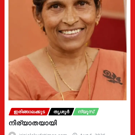
ഇരിങ്ങാലക്കുട
തൃശൂർ
ന്യൂസ്
നിര്യാതയായി