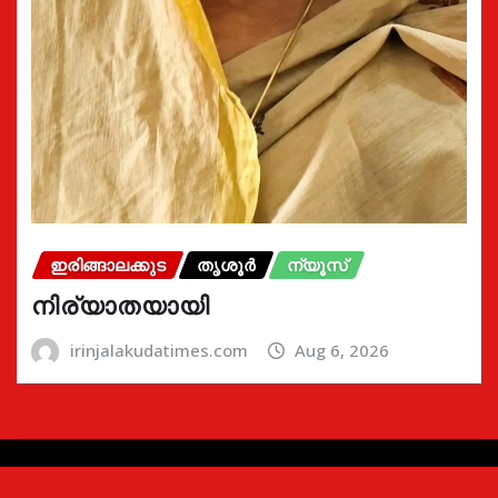
ഇരിങ്ങാലക്കുട
തൃശൂർ
ന്യൂസ്
നിര്യാതയായി
irinjalakudatimes.com
Aug 6, 2026
Copyright © 2024 | Irinjalakudatimes.com i
|
Newsio
by