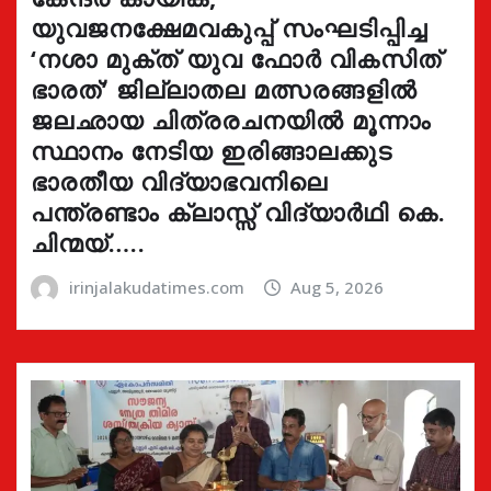
യുവജനക്ഷേമവകുപ്പ് സംഘടിപ്പിച്ച
‘നശാ മുക്ത് യുവ ഫോർ വികസിത്
ഭാരത്’ ജില്ലാതല മത്സരങ്ങളിൽ
ജലഛായ ചിത്രരചനയിൽ മൂന്നാം
സ്ഥാനം നേടിയ ഇരിങ്ങാലക്കുട
ഭാരതീയ വിദ്യാഭവനിലെ
പന്ത്രണ്ടാം ക്ലാസ്സ് വിദ്യാർഥി കെ.
ചിന്മയ്…..
irinjalakudatimes.com
Aug 5, 2026