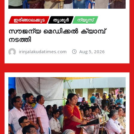
ഇരിങ്ങാലക്കുട
തൃശൂർ
ന്യൂസ്
സൗജന്യ മെഡിക്കൽ ക്യാമ്പ്
നടത്തി
irinjalakudatimes.com
Aug 5, 2026