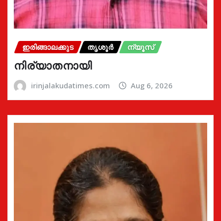
ഇരിങ്ങാലക്കുട
തൃശൂർ
ന്യൂസ്
നിര്യാതനായി
irinjalakudatimes.com
Aug 6, 2026