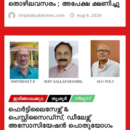
തൊഴിലവസരം ; അപേക്ഷ ക്ഷണിച്ചു
irinjalakudatimes.com
Aug 6, 2026
ഇരിങ്ങാലക്കുട
തൃശൂർ
ന്യൂസ്
ഫെർട്ടിലൈസേഴ്സ് &
പെസ്റ്റിസൈഡ്സ്, ഡീലേഴ്സ്
അസോസിയേഷൻ പൊതുയോഗം