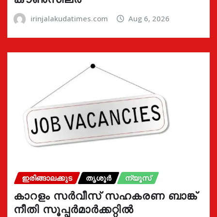
irinjalakudatimes.com
Aug 6, 2026
ഇരിങ്ങാലക്കുട
തൃശൂർ
ന്യൂസ്
കാറളം സർവീസ് സഹകരണ ബാങ്ക്
നീതി സൂപ്പർമാർക്കറ്റിൽ