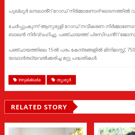
പുല്ലൂർ ലൗലാൻ്റ് റോഡ് നിർമ്മാണോദ്ഘാടനത്തിൽ വ
ചേർപ്പുംകുന്ന് ആനുരുളി റോഡ് നവീകരണ നിർമ്മാണോ
ബാലൻ നിർവ്വഹിച്ചു. പഞ്ചായത്ത് പ്രസിഡൻ്റ് ജോസ് ജെ.
പഞ്ചായത്തിലെ 15ൽ പരം കേന്ദ്രങ്ങളിൽ മിനിമാസ്റ്റ്
യാഥാർത്ഥ്യവൽക്കരിച്ച മറ്റു പദ്ധതികൾ.
Irinjalakuda
തൃശൂർ
RELATED STORY