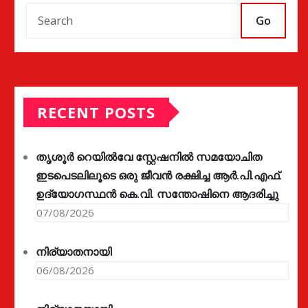
Go
RECENT POSTS
തൃശൂർ റെയിൽവേ സ്റ്റേഷനിൽ സമയോചിത
ഇടപെടലിലൂടെ ഒരു ജീവൻ രക്ഷിച്ച ആർ.പി.എഫ്.
ഉദ്യോഗസ്ഥൻ കെ.വി. സന്തോഷിനെ ആദരിച്ചു
07/08/2026
നിര്യാതനായി
06/08/2026