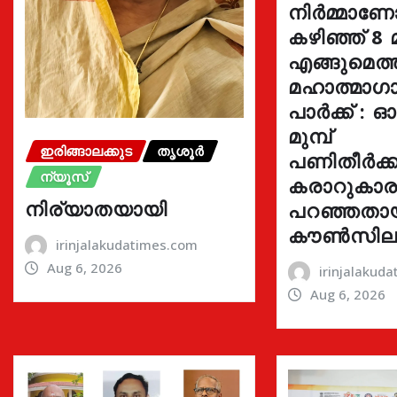
നിർമ്മാണ
കഴിഞ്ഞ് 8 
എങ്ങുമെത
മഹാത്മാഗാ
പാർക്ക് : 
മുമ്പ്
ഇരിങ്ങാലക്കുട
തൃശൂർ
പണിതീർക്കു
ന്യൂസ്
കരാറുകാ
നിര്യാതയായി
പറഞ്ഞതാ
കൗൺസില
irinjalakudatimes.com
Aug 6, 2026
irinjalakud
Aug 6, 2026