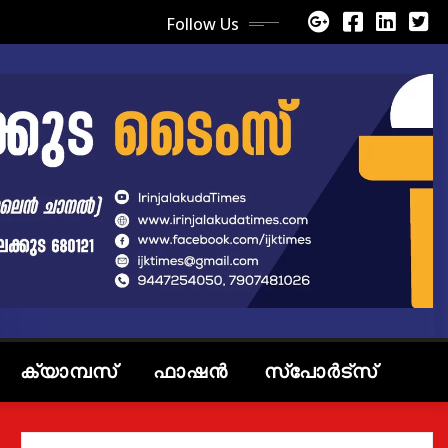
Follow Us
ക്യാമ്പസ്
ഫാഷൻ
സ്പോർട്സ്