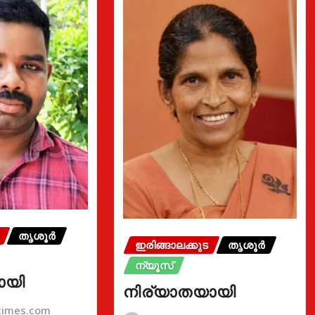
തൃശൂർ
ഇരിങ്ങാലക്കുട
തൃശൂർ
ന്യൂസ്
ായി
നിര്യാതയായി
atimes.com