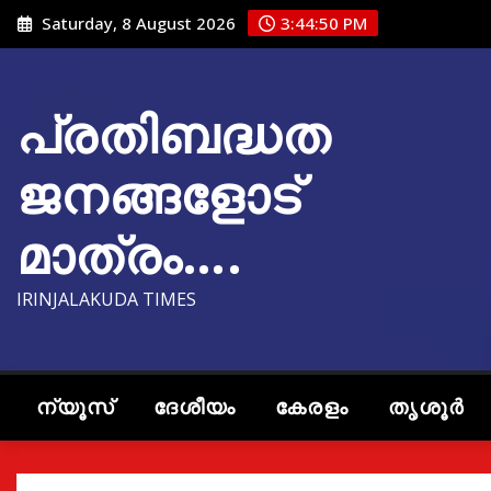
Skip
Saturday, 8 August 2026
3:44:51 PM
to
content
പ്രതിബദ്ധത
ജനങ്ങളോട്
മാത്രം….
IRINJALAKUDA TIMES
ന്യൂസ്
ദേശീയം
കേരളം
തൃശൂർ