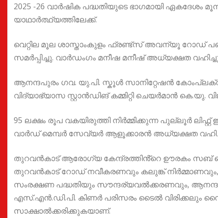
2025 -26 വാർഷിക പദ്ധതിയുടെ ഭാഗമായി ഏകദേശം മൂന്
യാഥാർത്ഥ്യത്തിലേക്ക്.
വെറ്റില മൂല ശാസ്താംകുളം ഫ്രണ്ട്സ് അവന്യൂ റോഡ് പഞ്ച
സമർപ്പിച്ചു. വാർഡംഗം മനീഷ മനീഷ് അധ്യക്ഷത വഹിച്ചു
ആനന്ദപുരം ഗവ. യു.പി. സ്കൂൾ സാനിറ്റേഷൻ കോംപ്ലക
വിദ്യാഭ്യാസ സ്റ്റാൻഡിങ് കമ്മിറ്റി ചെയർമാൻ കെ.യു.
95 ലക്ഷം രൂപ വകയിരുത്തി നിർമ്മിക്കുന്ന പുല്ലൂർ ലിഫ്റ
വാർഡ് മെമ്പർ സേവ്യർ ആളൂക്കാരൻ അധ്യക്ഷത വഹിച്
തുറവൻകാട് ആരോഗ്യ കേന്ദ്രത്തിൻ്റെ ഊരകം സബ് 
തുറവൻകാട് റോഡ് നവീകരണവും കലുങ്ക് നിർമ്മാണവും
സംരക്ഷണ പദ്ധതിയും സൗന്ദര്യവൽക്കരണവും, ആനന്ദ
എസ്.എൻ.ഡി.പി. കിണർ പരിസരം ടൈൽ വിരിക്കലും സൈഡ
സാക്ഷാൽക്കരിക്കുകയാണ്.