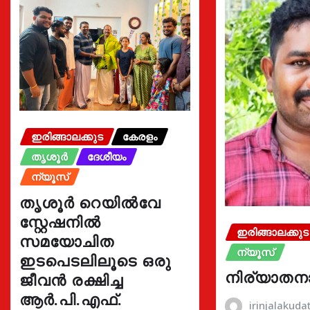
ഇരിങ്ങാലക്കുട
കേരളം
തൃശൂർ
ദേശീയം
ന്യൂസ്
തൃശൂർ റെയിൽവേ
സ്റ്റേഷനിൽ
ഇരിങ്ങാലക്കുട
സമയോചിത
ന്യൂസ്
ഇടപെടലിലൂടെ ഒരു
നിര്യാതന
ജീവൻ രക്ഷിച്ച
ആർ.പി.എഫ്.
irinjalakud