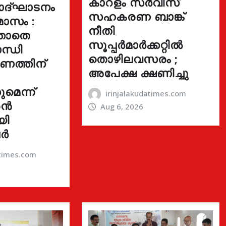
കാറളം സർവീസ്
ോദ്ഘാടനം
സഹകരണ ബാങ്ക്
മാസം :
നീതി
്താതെ
സൂപ്പർമാർക്കറ്റിൽ
ന്ധി
തൊഴിലവസരം ;
ഓണത്തിന്
അപേക്ഷ ക്ഷണിച്ചു
മെന്ന്
irinjalakudatimes.com
രൻ
Aug 6, 2026
യി
ർ
atimes.com