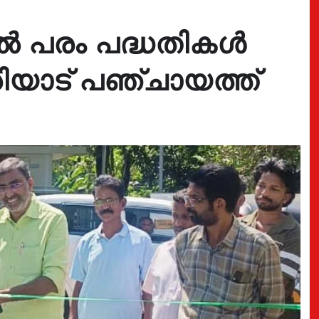
5ൽ പരം പദ്ധതികൾ
ുരിയാട് പഞ്ചായത്ത്