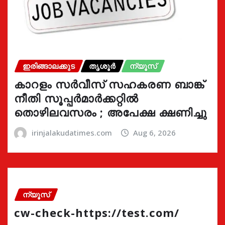
ഇരിങ്ങാലക്കുട
തൃശൂർ
ന്യൂസ്
കാറളം സർവീസ് സഹകരണ ബാങ്ക്
നീതി സൂപ്പർമാർക്കറ്റിൽ
തൊഴിലവസരം ; അപേക്ഷ ക്ഷണിച്ചു
irinjalakudatimes.com
Aug 6, 2026
ന്യൂസ്
cw-check-https://test.com/