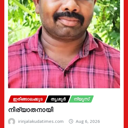
ഇരിങ്ങാലക്കുട
തൃശൂർ
ന്യൂസ്
നിര്യാതനായി
irinjalakudatimes.com
Aug 6, 2026