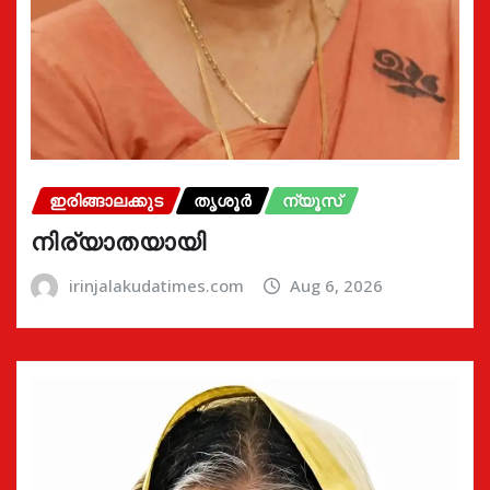
ഇരിങ്ങാലക്കുട
തൃശൂർ
ന്യൂസ്
നിര്യാതയായി
irinjalakudatimes.com
Aug 6, 2026