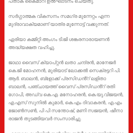
പതാക കൈമാറി ഉൽഘാടനം ചെയ്തു.
സർഗ്ഗാത്മക വികസനം സമഗ്ര മുന്നേറ്റം എന്ന
മുദ്രാവാക്യമാണ് യാത്ര മുന്നോട്ട് വക്കുന്നത്.
ഏരിയാ കമ്മിറ്റി അംഗം ടി.ജി ശങ്കരനാരായണൻ
അദ്ധ്യക്ഷത വഹിച്ചു.
ജാഥാ വൈസ് ക്യാപ്റ്റൻ ലതാ ചന്ദ്രൻ, മാനേജർ
കെ.ജി മോഹനൻ, മുരിയാട് ലോക്കൽ സെക്രട്ടറി പി.
ആർ. ബാലൻ, ബ്ളോക്ക് പ്രസിഡൻ്റ് ലളിതാ
ബാലൻ, പഞ്ചായത്ത് വൈസ് പ്രസിഡൻ്റ് രതി
ഗോപി, അഡ്വ കെ.എ. മനോഹരൻ, കെ.യു.വിജയൻ,
എ.എസ് സുനിൽ കുമാർ, കെ.എം ദിവാകരൻ, എ.എം
ജോൺസൺ, പി പി സന്തോഷ്, മണി സജയൻ, ഷീനാ
രാജൻ തുടങ്ങിയവർ സംസാരിച്ചു.