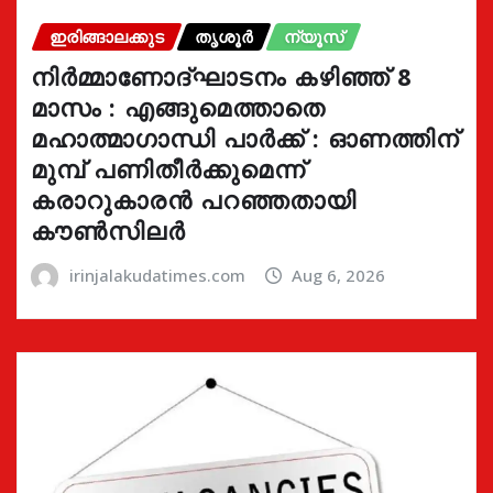
ഇരിങ്ങാലക്കുട
തൃശൂർ
ന്യൂസ്
നിർമ്മാണോദ്ഘാടനം കഴിഞ്ഞ് 8
മാസം : എങ്ങുമെത്താതെ
മഹാത്മാഗാന്ധി പാർക്ക് : ഓണത്തിന്
മുമ്പ് പണിതീർക്കുമെന്ന്
കരാറുകാരൻ പറഞ്ഞതായി
കൗൺസിലർ
irinjalakudatimes.com
Aug 6, 2026