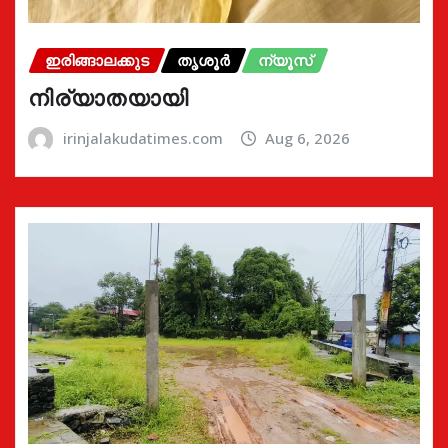
ഇരിങ്ങാലക്കുട
തൃശൂർ
ന്യൂസ്
നിര്യാതയായി
irinjalakudatimes.com
Aug 6, 2026