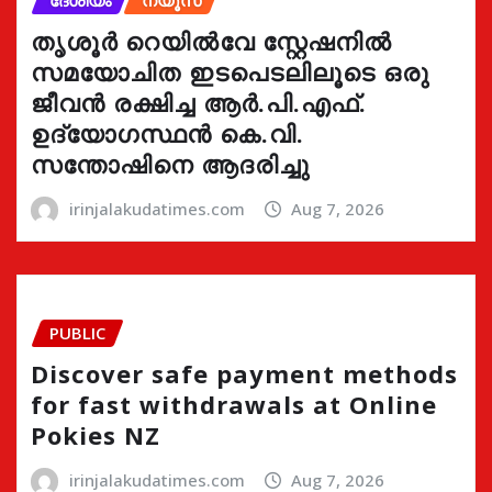
ദേശീയം
ന്യൂസ്
തൃശൂർ റെയിൽവേ സ്റ്റേഷനിൽ
സമയോചിത ഇടപെടലിലൂടെ ഒരു
ജീവൻ രക്ഷിച്ച ആർ.പി.എഫ്.
ഉദ്യോഗസ്ഥൻ കെ.വി.
സന്തോഷിനെ ആദരിച്ചു
irinjalakudatimes.com
Aug 7, 2026
PUBLIC
Discover safe payment methods
for fast withdrawals at Online
Pokies NZ
irinjalakudatimes.com
Aug 7, 2026