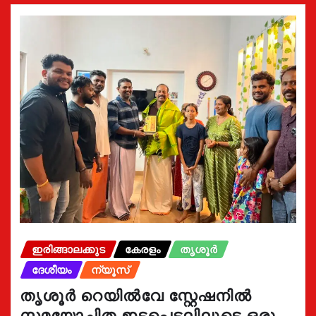
ഇരിങ്ങാലക്കുട
കേരളം
തൃശൂർ
ദേശീയം
ന്യൂസ്
തൃശൂർ റെയിൽവേ സ്റ്റേഷനിൽ
സമയോചിത ഇടപെടലിലൂടെ ഒരു