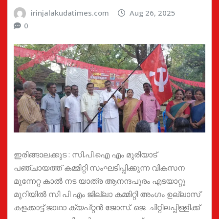
irinjalakudatimes.com
Aug 26, 2025
0
ഇരിങ്ങാലക്കുട : സി.പി.ഐ എം മുരിയാട്
പഞ്ചായത്ത് കമ്മിറ്റി സംഘടിപ്പിക്കുന്ന വികസന
മുന്നേറ്റ കാൽ നട യാത്ര ആനന്ദപുരം എടയാറ്റു
മുറിയിൽ സി പി എം ജില്ലാ കമ്മിറ്റി അംഗം ഉല്ലാസ്
കളക്കാട്ട് ജാഥാ ക്യപ്റ്റൻ ജോസ്. ജെ. ചിറ്റിലപ്പിള്ളിക്ക്