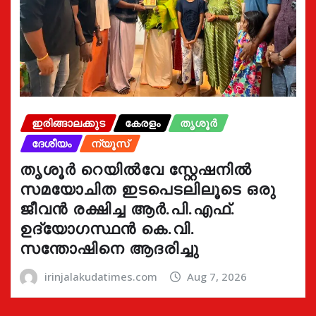
ഇരിങ്ങാലക്കുട
കേരളം
തൃശൂർ
ദേശീയം
ന്യൂസ്
തൃശൂർ റെയിൽവേ സ്റ്റേഷനിൽ
സമയോചിത ഇടപെടലിലൂടെ ഒരു
ജീവൻ രക്ഷിച്ച ആർ.പി.എഫ്.
ഉദ്യോഗസ്ഥൻ കെ.വി.
സന്തോഷിനെ ആദരിച്ചു
irinjalakudatimes.com
Aug 7, 2026