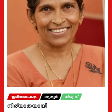
ഇരിങ്ങാലക്കുട
തൃശൂർ
ന്യൂസ്
നിര്യാതയായി