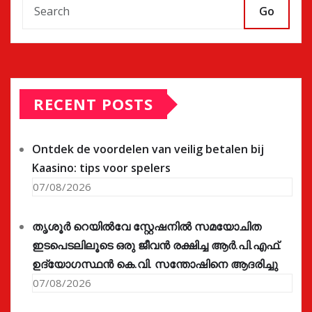
Go
RECENT POSTS
Ontdek de voordelen van veilig betalen bij
Kaasino: tips voor spelers
07/08/2026
തൃശൂർ റെയിൽവേ സ്റ്റേഷനിൽ സമയോചിത
ഇടപെടലിലൂടെ ഒരു ജീവൻ രക്ഷിച്ച ആർ.പി.എഫ്.
ഉദ്യോഗസ്ഥൻ കെ.വി. സന്തോഷിനെ ആദരിച്ചു
07/08/2026