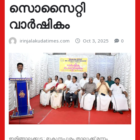
സൊസൈറ്റി
വാർഷികം
irinjalakudatimes.com
Oct 3, 2025
0
ഇരിങ്ങാലക്കുട : മുകുന്ദപുരം താലൂക്ക് മന്നം