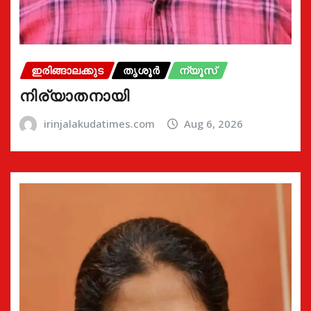
ഇരിങ്ങാലക്കുട
തൃശൂർ
ന്യൂസ്
നിര്യാതനായി
irinjalakudatimes.com
Aug 6, 2026