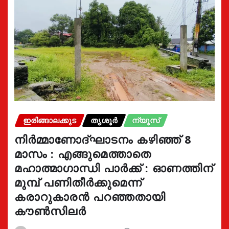
ഇരിങ്ങാലക്കുട
തൃശൂർ
ന്യൂസ്
നിർമ്മാണോദ്ഘാടനം കഴിഞ്ഞ് 8
മാസം : എങ്ങുമെത്താതെ
മഹാത്മാഗാന്ധി പാർക്ക് : ഓണത്തിന്
മുമ്പ് പണിതീർക്കുമെന്ന്
കരാറുകാരൻ പറഞ്ഞതായി
കൗൺസിലർ