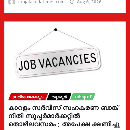
irinjalakudatimes.com
Aug 6, 2026
ഇരിങ്ങാലക്കുട
തൃശൂർ
ന്യൂസ്
കാറളം സർവീസ് സഹകരണ ബാങ്ക്
നീതി സൂപ്പർമാർക്കറ്റിൽ
തൊഴിലവസരം ; അപേക്ഷ ക്ഷണിച്ചു