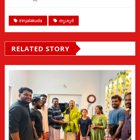
Irinjalakuda
തൃശൂർ
RELATED STORY