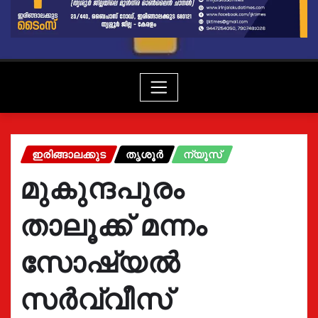
ഇരിങ്ങാലക്കുട
തൃശൂർ
ന്യൂസ്
മുകുന്ദപുരം
താലൂക്ക് മന്നം
സോഷ്യൽ
സർവ്വീസ്