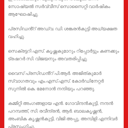
സോഷ്യൽ സർവ്വീസ് സൊസൈറ്റി വാർഷികം
ആഘോഷിച്ചു.
പ്രസിഡൻ്റ് അഡ്വ. ഡി. ശങ്കരൻകുട്ടി അധ്യക്ഷത
വഹിച്ചു.
സെക്രട്ടറി എസ്. കൃഷ്ണകുമാറും റിപ്പോർട്ടും കണക്കും
ട്രഷറർ സി. വിജയനും അവതരിപ്പിച്ചു.
വൈസ് പ്രസിഡൻ്റ് പി.ആർ. അജിത്കുമാർ
സ്വാഗതവും എം.എസ്.എസ്. കോർഡിനേറ്റർ
സുനിൽ കെ. മേനോൻ നന്ദിയും പറഞ്ഞു.
കമ്മിറ്റി അംഗങ്ങളായ എൻ. ഗോവിന്ദൻകുട്ടി, നന്ദൻ
പറമ്പത്ത്, സി. രവീന്ദ്രൻ, ആർ. ബാലകൃഷ്ണൻ,
അംബിക കൃഷ്ണൻകുട്ടി, വിജി അപ്പു, അമ്പിളി എന്നിവർ
പ്രസംഗിച്ചു.