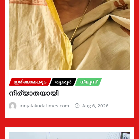
ഇരിങ്ങാലക്കുട
തൃശൂർ
ന്യൂസ്
നിര്യാതയായി
irinjalakudatimes.com
Aug 6, 2026