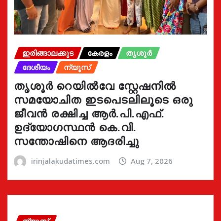
ഇരിങ്ങാലക്കുട
കേരളം
തൃശൂർ
ദേശീയം
ന്യൂസ്
തൃശൂർ റെയിൽവേ സ്റ്റേഷനിൽ
സമയോചിത ഇടപെടലിലൂടെ ഒരു
ജീവൻ രക്ഷിച്ച ആർ.പി.എഫ്.
ഉദ്യോഗസ്ഥൻ കെ.വി.
സന്തോഷിനെ ആദരിച്ചു
irinjalakudatimes.com
Aug 7, 2026