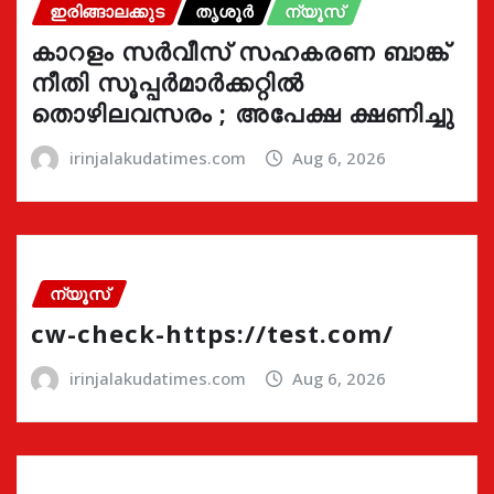
ഇരിങ്ങാലക്കുട
തൃശൂർ
ന്യൂസ്
കാറളം സർവീസ് സഹകരണ ബാങ്ക്
നീതി സൂപ്പർമാർക്കറ്റിൽ
തൊഴിലവസരം ; അപേക്ഷ ക്ഷണിച്ചു
irinjalakudatimes.com
Aug 6, 2026
ന്യൂസ്
cw-check-https://test.com/
irinjalakudatimes.com
Aug 6, 2026