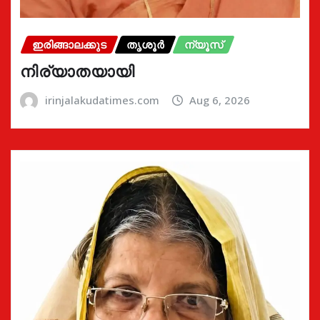
ഇരിങ്ങാലക്കുട
തൃശൂർ
ന്യൂസ്
നിര്യാതയായി
irinjalakudatimes.com
Aug 6, 2026