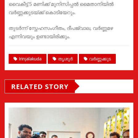
വൈകീട്ട് 5 മണിക്ക് മുനിസിപ്പൽ മൈതാനിയിൽ
വർണ്ണക്കുടയ്ക്ക് കൊടിയേറും.
തുടർന്ന് സ്നേഹസംഗീതം, ദീപജ്വാല, വർണ്ണമഴ
എന്നിവയും ഉണ്ടായിരിക്കും.
Irinjalakuda
തൃശൂർ
വർണ്ണക്കുട
RELATED STORY