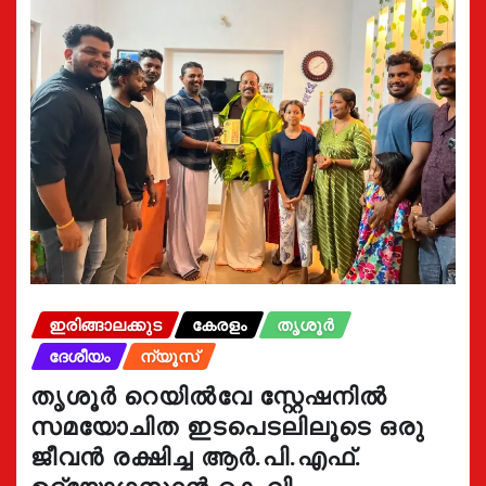
ഇരിങ്ങാലക്കുട
കേരളം
തൃശൂർ
ദേശീയം
ന്യൂസ്
തൃശൂർ റെയിൽവേ സ്റ്റേഷനിൽ
സമയോചിത ഇടപെടലിലൂടെ ഒരു
ജീവൻ രക്ഷിച്ച ആർ.പി.എഫ്.