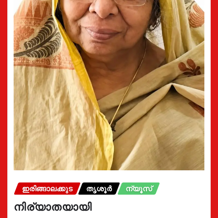
ഇരിങ്ങാലക്കുട
തൃശൂർ
ന്യൂസ്
നിര്യാതയായി