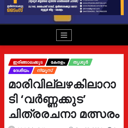
ഇരിങ്ങാലക്കുട
കേരളം
തൃശൂർ
ദേശീയം
ന്യൂസ്
മാരിവില്ലഴകിലാറാ
ടി ‘വർണ്ണക്കുട’
ചിത്രരചനാ മത്സരം