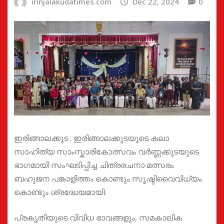
irinjalakudatimes.com
Dec 22, 2024
0
ഇരിങ്ങാലക്കുട : ഇരിങ്ങാലക്കുടയുടെ കലാ
സാഹിത്യ സാംസ്കാരികോത്സവം വർണ്ണക്കുടയുടെ
ഭാഗമായി സംഘടിപ്പിച്ച ചിത്രരചനാ മത്സരം
ബഹുജന പങ്കാളിത്തം കൊണ്ടും സൃഷ്ടിവൈവിധ്യം
കൊണ്ടും ശ്രദ്ധേയമായി.
പ്രകൃതിയുടെ വിവിധ ഭാവങ്ങളും, സമകാലിക