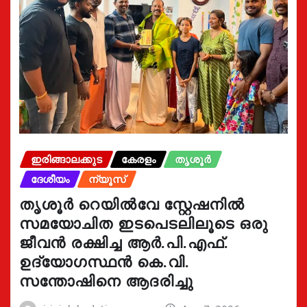
ഇരിങ്ങാലക്കുട
കേരളം
തൃശൂർ
ദേശീയം
ന്യൂസ്
തൃശൂർ റെയിൽവേ സ്റ്റേഷനിൽ
സമയോചിത ഇടപെടലിലൂടെ ഒരു
ജീവൻ രക്ഷിച്ച ആർ.പി.എഫ്.
ഉദ്യോഗസ്ഥൻ കെ.വി.
സന്തോഷിനെ ആദരിച്ചു