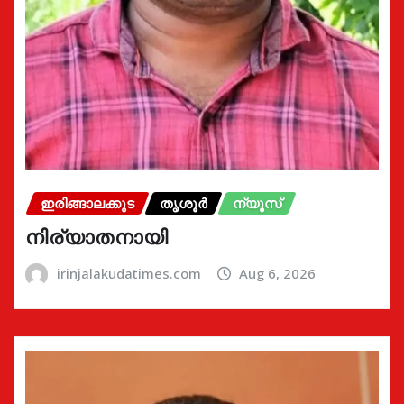
ഇരിങ്ങാലക്കുട
തൃശൂർ
ന്യൂസ്
നിര്യാതനായി
irinjalakudatimes.com
Aug 6, 2026