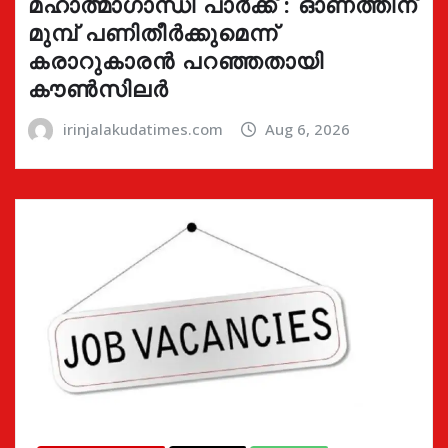
മഹാത്മാഗാന്ധി പാർക്ക് : ഓണത്തിന്
മുമ്പ് പണിതീർക്കുമെന്ന്
കരാറുകാരൻ പറഞ്ഞതായി
കൗൺസിലർ
irinjalakudatimes.com
Aug 6, 2026