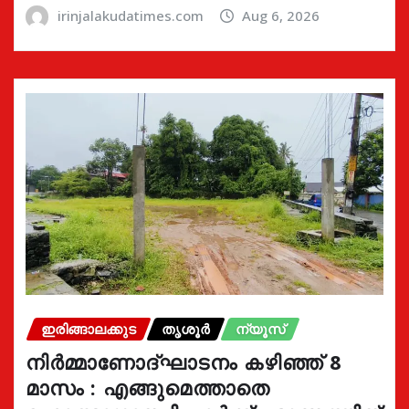
irinjalakudatimes.com
Aug 6, 2026
ഇരിങ്ങാലക്കുട
തൃശൂർ
ന്യൂസ്
നിർമ്മാണോദ്ഘാടനം കഴിഞ്ഞ് 8
മാസം : എങ്ങുമെത്താതെ