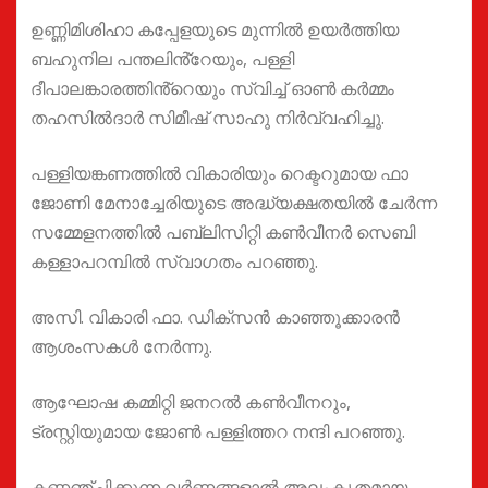
ഉണ്ണിമിശിഹാ കപ്പേളയുടെ മുന്നിൽ ഉയർത്തിയ
ബഹുനില പന്തലിൻ്റേയും, പള്ളി
ദീപാലങ്കാരത്തിൻ്റെയും സ്വിച്ച് ഓൺ കർമ്മം
തഹസിൽദാർ സിമീഷ് സാഹു നിർവ്വഹിച്ചു.
പള്ളിയങ്കണത്തിൽ വികാരിയും റെക്ടറുമായ ഫാ
ജോണി മേനാച്ചേരിയുടെ അദ്ധ്യക്ഷതയിൽ ചേർന്ന
സമ്മേളനത്തിൽ പബ്ലിസിറ്റി കൺവീനർ സെബി
കള്ളാപറമ്പിൽ സ്വാഗതം പറഞ്ഞു.
അസി. വികാരി ഫാ. ഡിക്‌സൻ കാഞ്ഞൂക്കാരൻ
ആശംസകൾ നേർന്നു.
ആഘോഷ കമ്മിറ്റി ജനറൽ കൺവീനറും,
ട്രസ്റ്റിയുമായ ജോൺ പള്ളിത്തറ നന്ദി പറഞ്ഞു.
കണ്ണഞ്ചിക്കുന്ന വർണ്ണങ്ങളാൽ അലംകൃതമായ