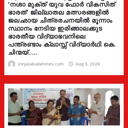
‘നശാ മുക്ത് യുവ ഫോർ വികസിത്
ഭാരത്’ ജില്ലാതല മത്സരങ്ങളിൽ
ജലഛായ ചിത്രരചനയിൽ മൂന്നാം
സ്ഥാനം നേടിയ ഇരിങ്ങാലക്കുട
ഭാരതീയ വിദ്യാഭവനിലെ
പന്ത്രണ്ടാം ക്ലാസ്സ് വിദ്യാർഥി കെ.
ചിന്മയ്…..
irinjalakudatimes.com
Aug 5, 2026