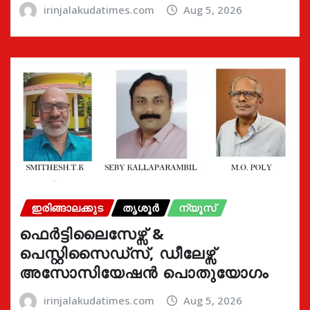
irinjalakudatimes.com
Aug 5, 2026
ഇരിങ്ങാലക്കുട
തൃശൂർ
ന്യൂസ്
ഫെർട്ടിലൈസേഴ്സ് &
പെസ്റ്റിസൈഡ്സ്, ഡീലേഴ്സ്
അസോസിയേഷൻ പൊതുയോഗം
irinjalakudatimes.com
Aug 5, 2026