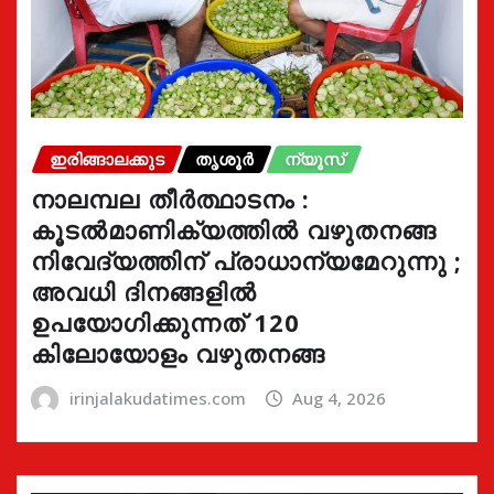
ഇരിങ്ങാലക്കുട
തൃശൂർ
ന്യൂസ്
നാലമ്പല തീർത്ഥാടനം :
കൂടൽമാണിക്യത്തിൽ വഴുതനങ്ങ
നിവേദ്യത്തിന് പ്രാധാന്യമേറുന്നു ;
അവധി ദിനങ്ങളിൽ
ഉപയോഗിക്കുന്നത് 120
കിലോയോളം വഴുതനങ്ങ
irinjalakudatimes.com
Aug 4, 2026