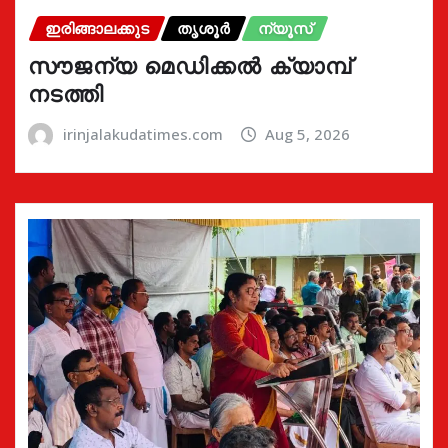
ഇരിങ്ങാലക്കുട
തൃശൂർ
ന്യൂസ്
സൗജന്യ മെഡിക്കൽ ക്യാമ്പ്
നടത്തി
irinjalakudatimes.com
Aug 5, 2026