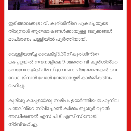
ഇരിങ്ങാലക്കുട : വി. കുരിശിൻ്റെ പുകഴ്ച്ചയുടെ
തിരുനാൾ ആഘോഷങ്ങൾക്കായുള്ള ഒരുക്കങ്ങൾ
മാപ്രാണം പള്ളിയിൽ പൂർത്തിയായി.
വെള്ളിയാഴ്ച്ച വൈകീട്ട് 5.30ന് കുരിശിൻ്റെ
കപ്പേളയിൽ നവനാളിലെ 9-ാമത്തെ വി. കുരിശിൻ്റെ
നൊവേനയ്ക്ക് പ്രസിദ്ധ വചന പ്രഘോഷകൻ റവ
ഡോ. ജിസൻ പോൾ വേങ്ങാശ്ശേരി കാർമ്മികത്വം
വഹിച്ചു.
കുരിശു കപ്പേളയ്ക്കു സമീപം ഉയർത്തിയ ബഹുനില
പന്തലിൻ്റെ സ്വിച്ചോൺ കർമ്മം തൃശൂർ റൂറൽ
അഡീഷണൽ എസ്‌ പി ടി എസ് സിനോജ്
നിർവ്വഹിച്ചു.