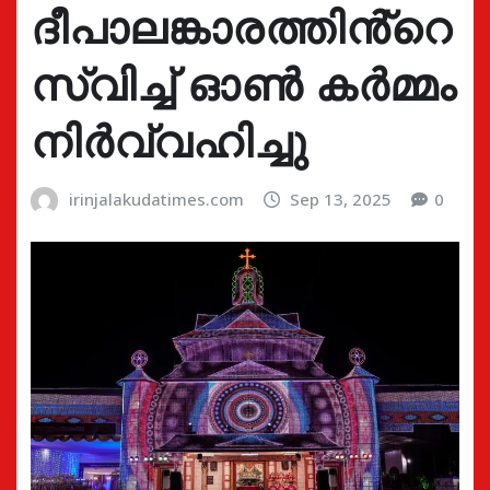
ദീപാലങ്കാരത്തിൻ്റെ
സ്വിച്ച് ഓൺ കർമ്മം
നിർവ്വഹിച്ചു
irinjalakudatimes.com
Sep 13, 2025
0