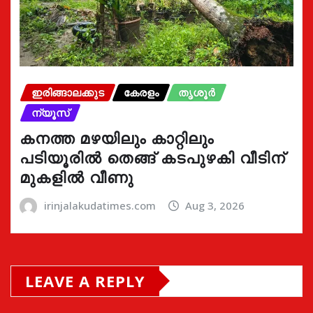
ഇരിങ്ങാലക്കുട
കേരളം
തൃശൂർ
ന്യൂസ്
കനത്ത മഴയിലും കാറ്റിലും
പടിയൂരിൽ തെങ്ങ് കടപുഴകി വീടിന്
മുകളിൽ വീണു
irinjalakudatimes.com
Aug 3, 2026
LEAVE A REPLY