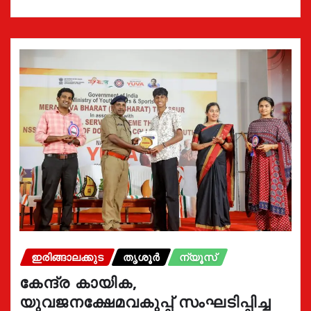
ഇരിങ്ങാലക്കുട
തൃശൂർ
ന്യൂസ്
കേന്ദ്ര കായിക,
യുവജനക്ഷേമവകുപ്പ് സംഘടിപ്പിച്ച