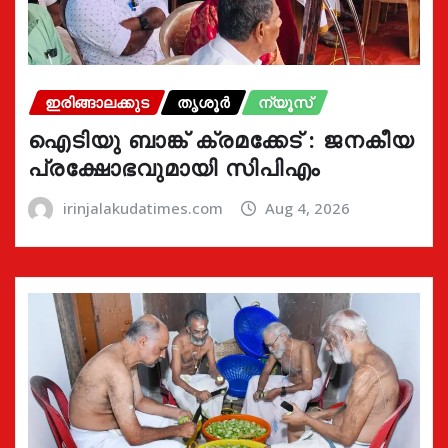
ഇരിങ്ങാലക്കുട
തൃശൂർ
ന്യൂസ്
ഐടിയു ബാങ്ക് ക്രമക്കേട് : ജനകീയ
പ്രക്ഷോഭവുമായി സിപിഎം
irinjalakudatimes.com
Aug 4, 2026