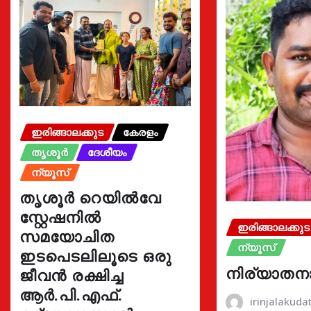
ഇരിങ്ങാലക്കുട
കേരളം
തൃശൂർ
ദേശീയം
ന്യൂസ്
തൃശൂർ റെയിൽവേ
സ്റ്റേഷനിൽ
ഇരിങ്ങാലക്കുട
സമയോചിത
ന്യൂസ്
ഇടപെടലിലൂടെ ഒരു
നിര്യാതന
ജീവൻ രക്ഷിച്ച
ആർ.പി.എഫ്.
irinjalakud