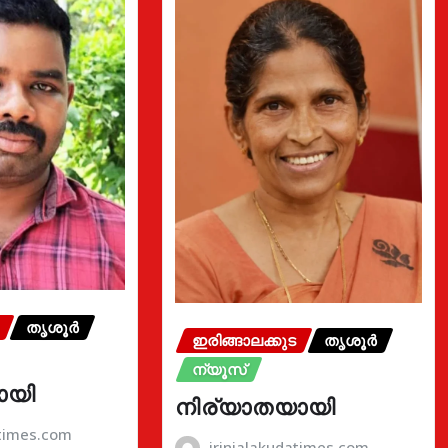
തൃശൂർ
ഇരിങ്ങാലക്കുട
തൃശൂർ
ന്യൂസ്
ായി
നിര്യാതയായി
atimes.com
irinjalakudatimes.com