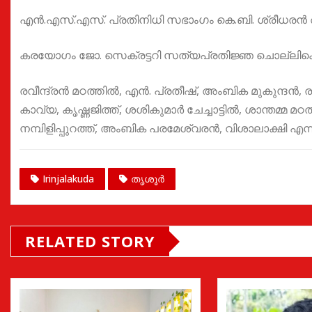
എൻ.എസ്.എസ്. പ്രതിനിധി സഭാംഗം കെ.ബി. ശ്രീധരൻ
കരയോഗം ജോ. സെക്രട്ടറി സത്യപ്രതിജ്ഞ ചൊല്ലിക്ക
രവീന്ദ്രൻ മഠത്തിൽ, എൻ. പ്രതീഷ്, അംബിക മുകുന്ദൻ, 
കാവ്യ, കൃഷ്ണജിത്ത്, ശശികുമാർ ചേച്ചാട്ടിൽ, ശാന്തമ്മ മ
നമ്പിളിപ്പുറത്ത്, അംബിക പരമേശ്വരൻ, വിശാലാക്ഷി എന
Irinjalakuda
തൃശൂർ
RELATED STORY