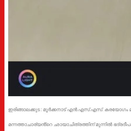
ഇരിങ്ങാലക്കുട : മൂർക്കനാട് എൻ.എസ്.എസ്. കരയോഗം മ
മന്നത്താചാര്യൻ്റെ ഛായാചിത്രത്തിന് മുന്നിൽ ഭദ്രദീപ