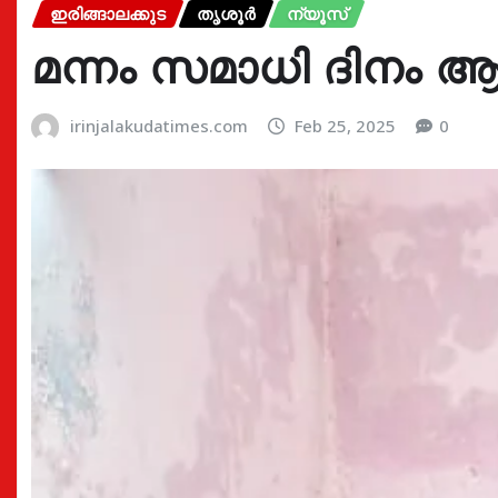
ഇരിങ്ങാലക്കുട
തൃശൂർ
ന്യൂസ്
മന്നം സമാധി ദിനം ആച
irinjalakudatimes.com
Feb 25, 2025
0