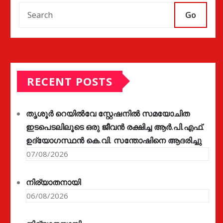
Go
RECENT POSTS
തൃശൂർ റെയിൽവേ സ്റ്റേഷനിൽ സമയോചിത
ഇടപെടലിലൂടെ ഒരു ജീവൻ രക്ഷിച്ച ആർ.പി.എഫ്.
ഉദ്യോഗസ്ഥൻ കെ.വി. സന്തോഷിനെ ആദരിച്ചു
07/08/2026
നിര്യാതനായി
06/08/2026