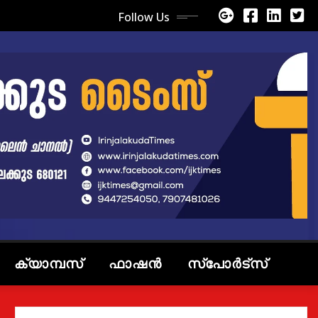
Follow Us
ക്യാമ്പസ്
ഫാഷൻ
സ്പോർട്സ്