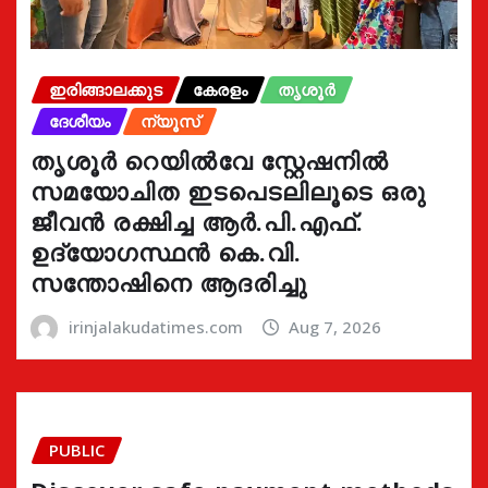
ഇരിങ്ങാലക്കുട
കേരളം
തൃശൂർ
ദേശീയം
ന്യൂസ്
തൃശൂർ റെയിൽവേ സ്റ്റേഷനിൽ
സമയോചിത ഇടപെടലിലൂടെ ഒരു
ജീവൻ രക്ഷിച്ച ആർ.പി.എഫ്.
ഉദ്യോഗസ്ഥൻ കെ.വി.
സന്തോഷിനെ ആദരിച്ചു
irinjalakudatimes.com
Aug 7, 2026
PUBLIC