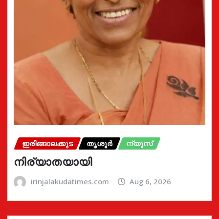
ഇരിങ്ങാലക്കുട
തൃശൂർ
ന്യൂസ്
നിര്യാതയായി
irinjalakudatimes.com
Aug 6, 2026