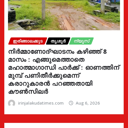
ഇരിങ്ങാലക്കുട
തൃശൂർ
ന്യൂസ്
നിർമ്മാണോദ്ഘാടനം കഴിഞ്ഞ് 8
മാസം : എങ്ങുമെത്താതെ
മഹാത്മാഗാന്ധി പാർക്ക് : ഓണത്തിന്
മുമ്പ് പണിതീർക്കുമെന്ന്
കരാറുകാരൻ പറഞ്ഞതായി
കൗൺസിലർ
irinjalakudatimes.com
Aug 6, 2026