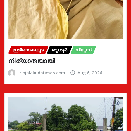
ഇരിങ്ങാലക്കുട
തൃശൂർ
ന്യൂസ്
നിര്യാതയായി
irinjalakudatimes.com
Aug 6, 2026