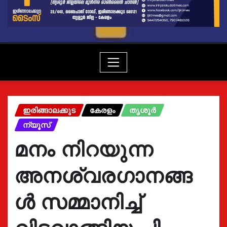
ഇരിങ്ങാലക്കുട
കേരളം
തൃശൂർ
ന്യൂസ്
മനം നിറയുന്ന
അനശ്വരഗാനങ്ങ
ൾ സമ്മാനിച്ച്