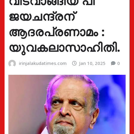
വിടവാങ്ങിയ പി
ജയചന്ദ്രന്
ആദരപ്രണാമം :
യുവകലാസാഹിതി.
irinjalakudatimes.com
Jan 10, 2025
0