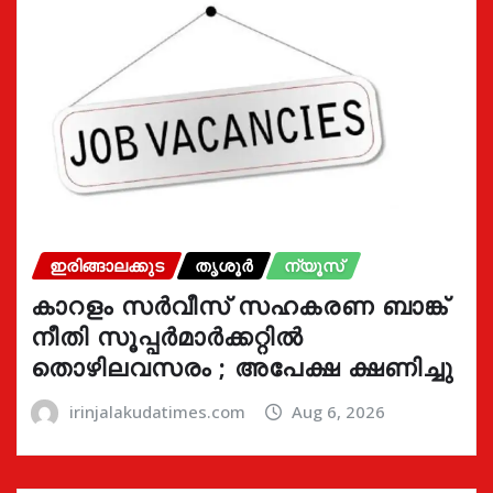
ഇരിങ്ങാലക്കുട
തൃശൂർ
ന്യൂസ്
കാറളം സർവീസ് സഹകരണ ബാങ്ക്
നീതി സൂപ്പർമാർക്കറ്റിൽ
തൊഴിലവസരം ; അപേക്ഷ ക്ഷണിച്ചു
irinjalakudatimes.com
Aug 6, 2026