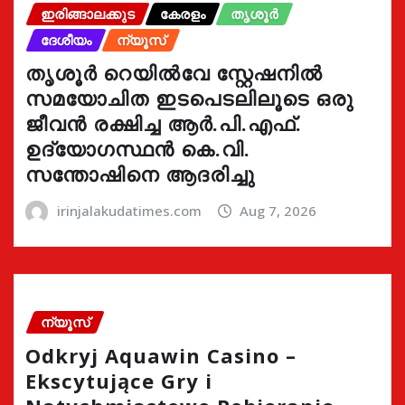
ഇരിങ്ങാലക്കുട
കേരളം
തൃശൂർ
ദേശീയം
ന്യൂസ്
തൃശൂർ റെയിൽവേ സ്റ്റേഷനിൽ
സമയോചിത ഇടപെടലിലൂടെ ഒരു
ജീവൻ രക്ഷിച്ച ആർ.പി.എഫ്.
ഉദ്യോഗസ്ഥൻ കെ.വി.
സന്തോഷിനെ ആദരിച്ചു
irinjalakudatimes.com
Aug 7, 2026
ന്യൂസ്
Odkryj Aquawin Casino –
Ekscytujące Gry i