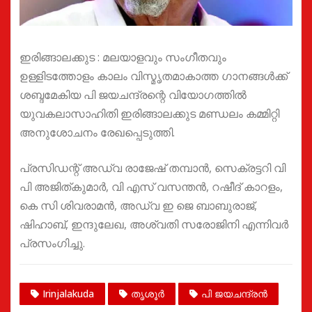
ഇരിങ്ങാലക്കുട : മലയാളവും സംഗീതവും
ഉള്ളിടത്തോളം കാലം വിസ്മൃതമാകാത്ത ഗാനങ്ങൾക്ക്
ശബ്ദമേകിയ പി ജയചന്ദ്രന്റെ വിയോഗത്തിൽ
യുവകലാസാഹിതി ഇരിങ്ങാലക്കുട മണ്ഡലം കമ്മിറ്റി
അനുശോചനം രേഖപ്പെടുത്തി.
പ്രസിഡന്റ് അഡ്വ രാജേഷ് തമ്പാൻ, സെക്രട്ടറി വി
പി അജിത്കുമാർ, വി എസ് വസന്തൻ, റഷീദ് കാറളം,
കെ സി ശിവരാമൻ, അഡ്വ ഇ ജെ ബാബുരാജ്,
ഷിഹാബ്, ഇന്ദുലേഖ, അശ്വതി സരോജിനി എന്നിവർ
പ്രസംഗിച്ചു.
Irinjalakuda
തൃശൂർ
പി ജയചന്ദ്രൻ