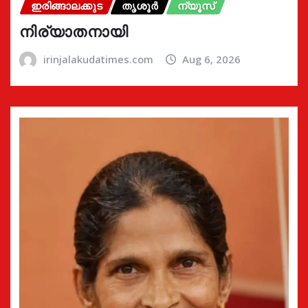
ഇരിങ്ങാലക്കുട
തൃശൂർ
ന്യൂസ്
നിര്യാതനായി
irinjalakudatimes.com
Aug 6, 2026