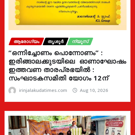
ആരോഗ്യം
തൃശൂർ
ന്യൂസ്
“ഒന്നിച്ചോണം പൊന്നോണം” :
ഇരിങ്ങാലക്കുടയിലെ ഓണാഘോഷം
ഇത്തവണ താരപ്രഭയിൽ :
സംഘാടകസമിതി യോഗം 12ന്
irinjalakudatimes.com
Aug 10, 2026