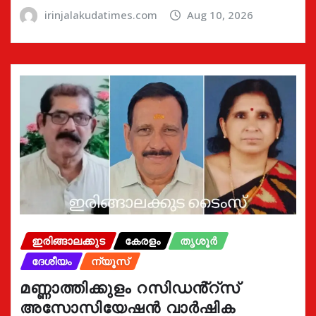
irinjalakudatimes.com
Aug 10, 2026
ഇരിങ്ങാലക്കുട
കേരളം
തൃശൂർ
ദേശീയം
ന്യൂസ്
മണ്ണാത്തിക്കുളം റസിഡൻ്റ്സ്
അസോസിയേഷൻ വാർഷിക