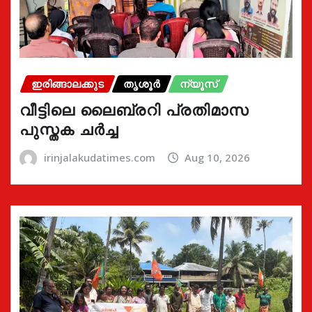
ഇരിങ്ങാലക്കുട
തൃശൂർ
ന്യൂസ്
വീട്ടിലെ ലൈബ്രറി പ്രതിമാസ
പുസ്തക ചർച്ച
irinjalakudatimes.com
Aug 10, 2026