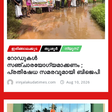
ഇരിങ്ങാലക്കുട
തൃശൂർ
ന്യൂസ്
റോഡുകൾ
സഞ്ചാരയോഗ്യമാക്കണം ;
പ്രതിഷേധ സമരവുമായി ബിജെപി
irinjalakudatimes.com
Aug 10, 2026