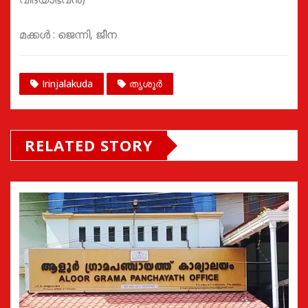
മക്കൾ : ജെന്നി, ജീന
Irinjalakuda
തൃശൂർ
RELATED STORY