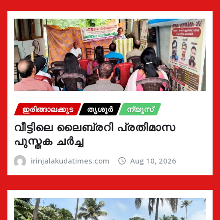
ഇരിങ്ങാലക്കുട
തൃശൂർ
ന്യൂസ്
വീട്ടിലെ ലൈബ്രറി പ്രതിമാസ
പുസ്തക ചർച്ച
irinjalakudatimes.com
Aug 10, 2026