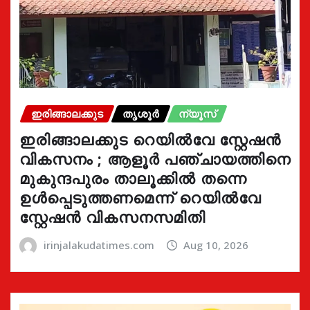
ഇരിങ്ങാലക്കുട
തൃശൂർ
ന്യൂസ്
ഇരിങ്ങാലക്കുട റെയിൽവേ സ്റ്റേഷൻ
വികസനം ; ആളൂർ പഞ്ചായത്തിനെ
മുകുന്ദപുരം താലൂക്കിൽ തന്നെ
ഉൾപ്പെടുത്തണമെന്ന് റെയിൽവേ
സ്റ്റേഷൻ വികസനസമിതി
irinjalakudatimes.com
Aug 10, 2026