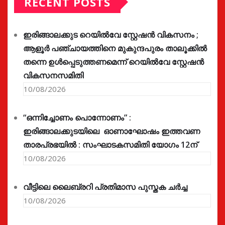
RECENT POSTS
ഇരിങ്ങാലക്കുട റെയിൽവേ സ്റ്റേഷൻ വികസനം ;
ആളൂർ പഞ്ചായത്തിനെ മുകുന്ദപുരം താലൂക്കിൽ
തന്നെ ഉൾപ്പെടുത്തണമെന്ന് റെയിൽവേ സ്റ്റേഷൻ
വികസനസമിതി
10/08/2026
“ഒന്നിച്ചോണം പൊന്നോണം” :
ഇരിങ്ങാലക്കുടയിലെ ഓണാഘോഷം ഇത്തവണ
താരപ്രഭയിൽ : സംഘാടകസമിതി യോഗം 12ന്
10/08/2026
വീട്ടിലെ ലൈബ്രറി പ്രതിമാസ പുസ്തക ചർച്ച
10/08/2026