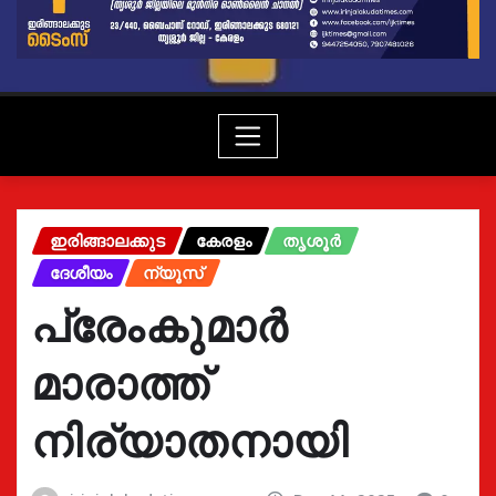
ഇരിങ്ങാലക്കുട
കേരളം
തൃശൂർ
ദേശീയം
ന്യൂസ്
പ്രേംകുമാർ
മാരാത്ത്
നിര്യാതനായി