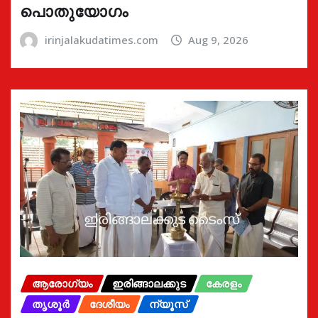
പൊതുയോഗം
irinjalakudatimes.com
Aug 9, 2026
ആരോഗ്യം
ഇരിങ്ങാലക്കുട
കേരളം
തൃശൂർ
ദേശീയം
ന്യൂസ്