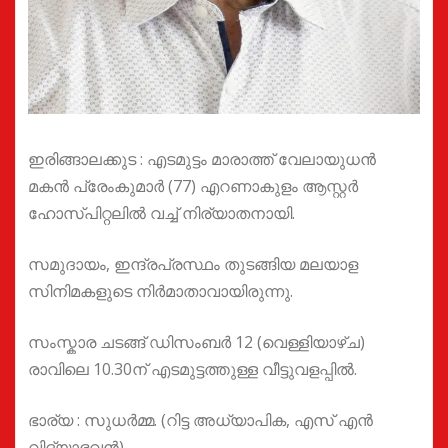
ഇരിങ്ങാലക്കുട : എടമുട്ടം മാരാത്ത് വേലായുധൻ
മകൻ പ്രേംകുമാർ (77) എറണാകുളം ആസ്റ്റർ
ഹോസ്പിറ്റലിൽ വച്ച് നിര്യാതനായി.
സമുദായം, ഇന്ദ്രപ്രസ്ഥം തുടങ്ങിയ മലയാള
സിനിമകളുടെ നിർമാതാവായിരുന്നു.
സംസ്കാര ചടങ്ങ് ഡിസംബർ 12 (വെള്ളിയാഴ്ച)
രാവിലെ 10.30ന് എടമുട്ടത്തുള്ള വീട്ടുവളപ്പിൽ.
ഭാര്യ : സുധർമ്മ. (റിട്ട അധ്യാപിക, എസ് എൻ
വിദ്യാഭവൻ)