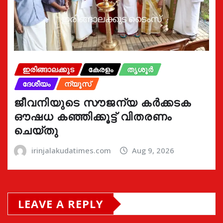
ഇരിങ്ങാലക്കുട
കേരളം
തൃശൂർ
ദേശീയം
ന്യൂസ്
ജീവനിയുടെ സൗജന്യ കർക്കടക
ഔഷധ കഞ്ഞിക്കൂട്ട് വിതരണം
ചെയ്തു
irinjalakudatimes.com
Aug 9, 2026
LEAVE A REPLY