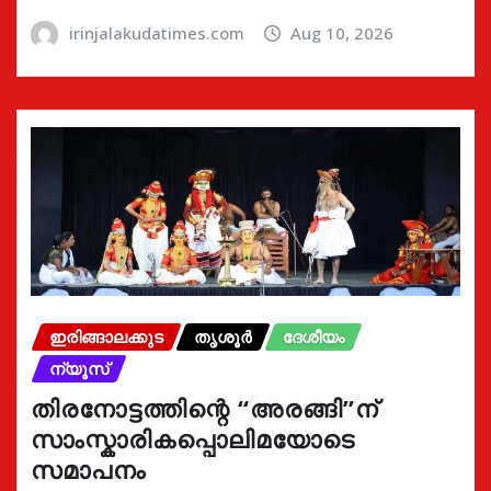
irinjalakudatimes.com
Aug 10, 2026
ഇരിങ്ങാലക്കുട
തൃശൂർ
ദേശീയം
ന്യൂസ്
തിരനോട്ടത്തിന്റെ “അരങ്ങി”ന്
സാംസ്കാരികപ്പൊലിമയോടെ
സമാപനം