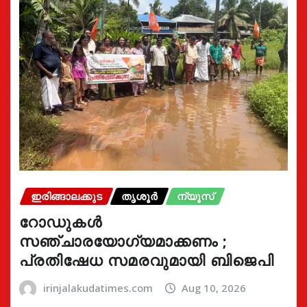
ഇരിങ്ങാലക്കുട
തൃശൂർ
ന്യൂസ്
റോഡുകൾ
സഞ്ചാരയോഗ്യമാക്കണം ;
പ്രതിഷേധ സമരവുമായി ബിജെപി
irinjalakudatimes.com
Aug 10, 2026