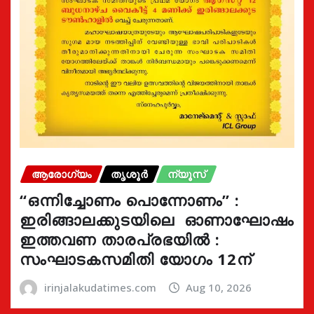
ആരോഗ്യം
തൃശൂർ
ന്യൂസ്
“ഒന്നിച്ചോണം പൊന്നോണം” :
ഇരിങ്ങാലക്കുടയിലെ ഓണാഘോഷം
ഇത്തവണ താരപ്രഭയിൽ :
സംഘാടകസമിതി യോഗം 12ന്
irinjalakudatimes.com
Aug 10, 2026