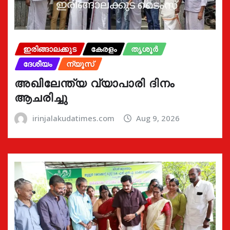
ഇരിങ്ങാലക്കുട
കേരളം
തൃശൂർ
ദേശീയം
ന്യൂസ്
അഖിലേന്ത്യ വ്യാപാരി ദിനം
ആചരിച്ചു
irinjalakudatimes.com
Aug 9, 2026