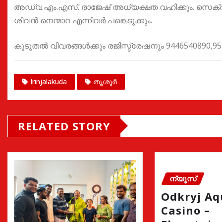
അഡ്വ.എം.എസ്. രാജേഷ് അധ്യക്ഷത വഹിക്കും. സെക്രട്ടറ
ശിവന്‍ നെന്മാറ എന്നിവര്‍ പങ്കെടുക്കും.
കൂടുതല്‍ വിവരങ്ങള്‍ക്കും രജിസ്ട്രേഷനും 9446540890,9
Irinjalakuda
തൃശൂർ
RELATED STORY
ന്യൂസ്
Odkryj A
Casino –