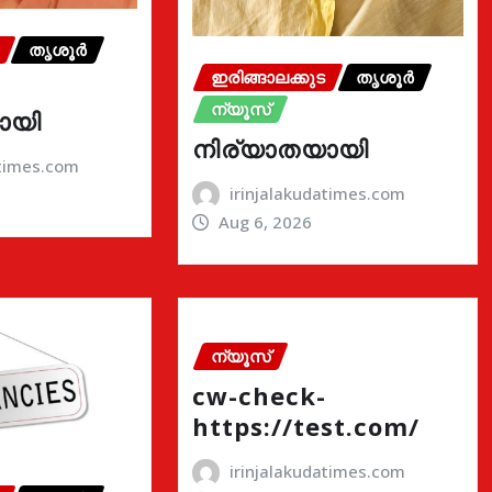
തൃശൂർ
ഇരിങ്ങാലക്കുട
തൃശൂർ
ന്യൂസ്
ായി
നിര്യാതയായി
atimes.com
irinjalakudatimes.com
Aug 6, 2026
ന്യൂസ്
cw-check-
https://test.com/
irinjalakudatimes.com