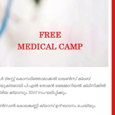
്‍ ട്രസ്റ്റ് കൊമ്പടിഞ്ഞാമാക്കല്‍ ലയണ്‍സ് ക്ലബ്
തമായി പി.എല്‍ തോമന്‍ മെമ്മോറിയല്‍ ക്ലിനിക്കില്‍
 ക്യാമ്പും 30ന് സംഘടിപ്പിക്കും.
ജോണ്‍സണ്‍ കോലങ്കണ്ണി ക്യാമ്പ് ഉദ്ഘാടനം ചെയ്യും.