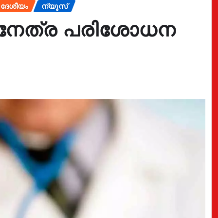
ദേശീയം
ന്യൂസ്
 നേത്ര പരിശോധന