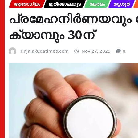
ആരോഗ്യം
ഇരിങ്ങാലക്കുട
കേരളം
തൃശൂർ
പ്രമേഹനിര്‍ണയവും
ക്യാമ്പും 30ന്
irinjalakudatimes.com
Nov 27, 2025
0