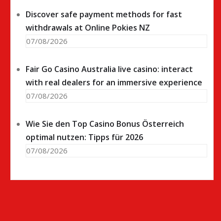
Discover safe payment methods for fast
withdrawals at Online Pokies NZ
07/08/2026
Fair Go Casino Australia live casino: interact
with real dealers for an immersive experience
07/08/2026
Wie Sie den Top Casino Bonus Österreich
optimal nutzen: Tipps für 2026
07/08/2026