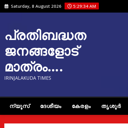
Skip
Saturday, 8 August 2026
5:29:35 AM
to
content
പ്രതിബദ്ധത
ജനങ്ങളോട്
മാത്രം….
IRINJALAKUDA TIMES
ന്യൂസ്
ദേശീയം
കേരളം
തൃശൂർ