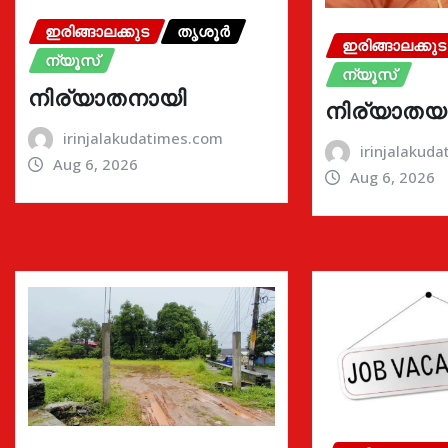
ഇരിങ്ങാലക്കുട
തൃശൂർ
ഇരിങ്ങാലക്കുട
ന്യൂസ്
ന്യൂസ്
നിര്യാതനായി
നിര്യാതയ
irinjalakudatimes.com
irinjalakud
Aug 6, 2026
Aug 6, 2026